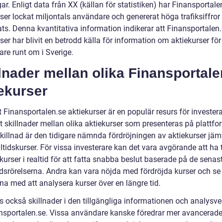
r. Enligt data från XX (källan för statistiken) har Finansportale
ser lockat miljontals användare och genererat höga trafiksiffror
ts. Denna kvantitativa information indikerar att Finansportalen
ser har blivit en betrodd källa för information om aktiekurser för
are runt om i Sverige.
lnader mellan olika Finansportale
ekurser
t Finansportalen.se aktiekurser är en populär resurs för investera
t skillnader mellan olika aktiekurser som presenteras på plattfo
killnad är den tidigare nämnda fördröjningen av aktiekurser jäm
tidskurser. För vissa investerare kan det vara avgörande att ha 
iekurser i realtid för att fatta snabba beslut baserade på de senas
srörelserna. Andra kan vara nöjda med fördröjda kurser och se
na med att analysera kurser över en längre tid.
ns också skillnader i den tillgängliga informationen och analysv
nsportalen.se. Vissa användare kanske föredrar mer avancerad