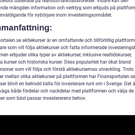
beslut baserade på realtidsmarknadsrörelser. Vidare kan den
nde mängden information och verktyg som erbjuds på plattfor
erväldigande för nybörjare inom investeringsområdet.
manfattning:
rtalen.se aktiekurser är en omfattande och tillförlitlig plattform
are som vill följa aktiekurser och fatta informerade investerings
men erbjuder olika typer av aktiekurser, inklusive realtidskurser,
a kurser och historiska kurser. Dess popularitet har ökat bland
rsoner som vill följa och förstå aktiekursernas utveckling. Trots
der mellan olika aktiekurser på plattformen har Finansportalen.s
ser blivit en betrodd källa för investerare runt om i Sverige. Det ä
rväga både fördelar och nackdelar med plattformen och välja de
ner som bäst passar investerarens behov.