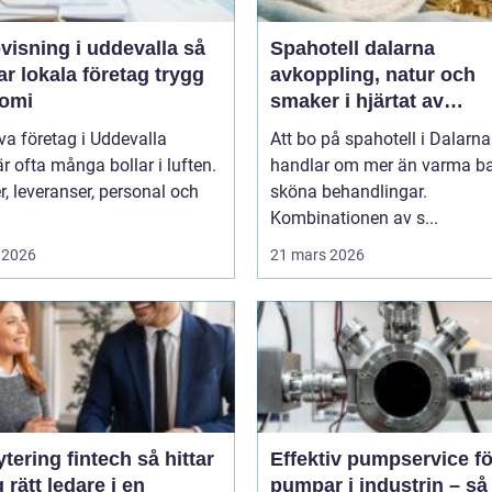
isning i uddevalla så
Spahotell dalarna
r lokala företag trygg
avkoppling, natur och
omi
smaker i hjärtat av
landskapet
iva företag i Uddevalla
Att bo på spahotell i Dalarna
r ofta många bollar i luften.
handlar om mer än varma b
, leveranser, personal och
sköna behandlingar.
Kombinationen av s...
 2026
21 mars 2026
ring fintech så hittar
Effektiv pumpservice fö
 rätt ledare i en
pumpar i industrin – så