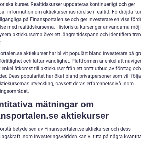
oriska kurser. Realtidskurser uppdateras kontinuerligt och ger
r information om aktiekursernas rörelse i realtid. Fördröjda kur
llgängliga på Finansportalen.se och ger investerare en viss fördr
lse med realtidskurserna. Historiska kurser ger användarna möjl
ysera aktiekurserna över ett längre tidsspann och identifiera tre
.
rtalen.se aktiekurser har blivit populärt bland investerare på g
lförlitlighet och lättanvändlighet. Plattformen är enkel att navige
 enkel åtkomst till aktiekurser från ett brett utbud av företag och
er. Dess popularitet har ökat bland privatpersoner som vill följ
aktiekursernas utveckling, oavsett deras erfarenhetsnivå inom
ringsområdet.
ntitativa mätningar om
nsportalen.se aktiekurser
 förstå betydelsen av Finansportalen.se aktiekurser och dess
agskraft inom investeringsvärlden kan vi titta på några kvantit