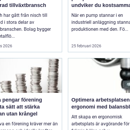
rad tillväxtbransch
undviker du kostsamm
driftstopp
h har gått från nisch till
När en pump stannar i en
d i stora delar av
industriell anläggning stann
sbranschen. Bolag bygger
produktionen med den. Fö...
talflö...
s 2026
25 februari 2026
a pengar förening
Optimera arbetsplatsen
a sätt att stärka
ergonomi med balansb
an utan krångel
Att skapa en ergonomisk
iva en förening kräver mer än
arbetsplats är avgörande för