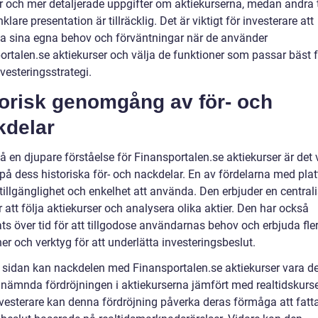
r och mer detaljerade uppgifter om aktiekurserna, medan andra 
nklare presentation är tillräcklig. Det är viktigt för investerare att
a sina egna behov och förväntningar när de använder
ortalen.se aktiekurser och välja de funktioner som passar bäst f
vesteringsstrategi.
torisk genomgång av för- och
kdelar
få en djupare förståelse för Finansportalen.se aktiekurser är det v
a på dess historiska för- och nackdelar. En av fördelarna med pla
tillgänglighet och enkelhet att använda. Den erbjuder en central
r att följa aktiekurser och analysera olika aktier. Den har också
ts över tid för att tillgodose användarnas behov och erbjuda fle
er och verktyg för att underlätta investeringsbeslut.
 sidan kan nackdelen med Finansportalen.se aktiekurser vara d
e nämnda fördröjningen i aktiekurserna jämfört med realtidskurse
nvesterare kan denna fördröjning påverka deras förmåga att fatt