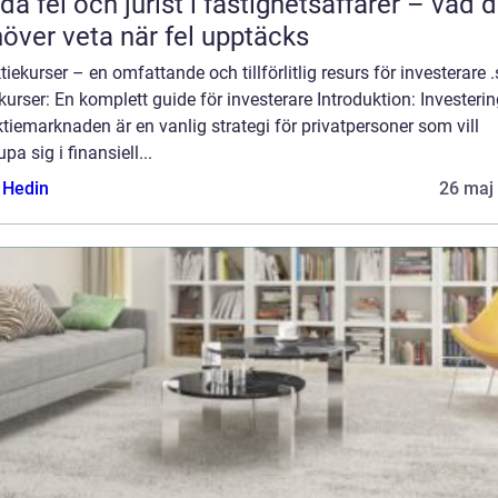
da fel och jurist i fastighetsaffärer – vad 
över veta när fel upptäcks
tiekurser – en omfattande och tillförlitlig resurs för investerare .
kurser: En komplett guide för investerare Introduktion: Investeri
tiemarknaden är en vanlig strategi för privatpersoner som vill
upa sig i finansiell...
s Hedin
26 maj