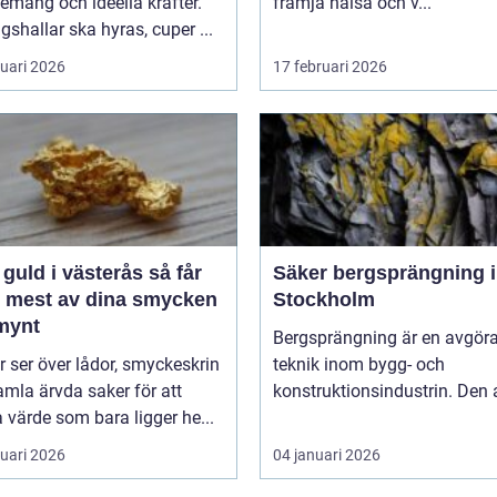
mang och ideella krafter.
främja hälsa och v...
gshallar ska hyras, cuper ...
ruari 2026
17 februari 2026
guld i västerås så får
Säker bergsprängning i
t mest av dina smycken
Stockholm
mynt
Bergsprängning är en avgör
ler ser över lådor, smyckeskrin
teknik inom bygg- och
mla ärvda saker för att
konstruktionsindustrin. Den 
a värde som bara ligger he...
ruari 2026
04 januari 2026