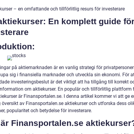
kurser – en omfattande och tillförlitlig resurs för investerare
aktiekurser: En komplett guide fö
sterare
oduktion:
ringar på aktiemarknaden är en vanlig strategi för privatpersone
djupa sig i finansiella marknader och utveckla sin ekonomi. För a
ade investeringsbeslut är det viktigt att ha tillgång till korrekt o
information om aktiekurser. En populär och tillförlitlig plattform f
tiekurser är Finansportalen.se. I denna artikel kommer vi att ge 
 översikt av Finansportalen.se aktiekurser och utforska dess oli
er, popularitet och betydelse för investerare.
är Finansportalen.se aktiekurser