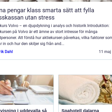
engar klass smarta sätt att fylla
sskassan utan stress
kurs Volvo – en djupdykning i analys och historik Introduktion:
kursen på Volvo är ett ämne av stort intresse för många
tpersoner. Att förstå hur aktiekursen påverkas, vilka faktorer so
r in och hur den skiljer sig från and...
rik Dahl
11 maj
isning i uddevalla så
Spahotell dalarna