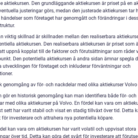
de aktiekursen. Den grundläggande aktiekursen är priset på en ak
ventuella justeringar görs, medan den justerade aktiekursen tar
ika händelser som företaget har genomgått och förändringar i des
truktur.
 viktig skillnad är skillnaden mellan den realiserbara aktiekurs
ntiella aktiekursen. Den realiserbara aktiekursen är priset som 
att uppnå kopplat till de faktorer och förutsättningar som råder 
dpunkt. Den potentiella aktiekursen å andra sidan ämnar spegla 
a utvecklingen för företaget och inkluderar förväntningar och
ioner.
sk genomgång av för- och nackdelar med olika aktiekurser Volvo
 gör en historisk genomgång kan man identifiera både för- och
ar med olika aktiekurser på Volvo. En fördel kan vara om aktiek
kt sett har varit stabil och visat en stadig tillväxt över tid. Detta 
 för investerare och attrahera nya potentiella köpare.
del kan vara om aktiekursen har varit volatil och uppvisat stora
gar över tid. Detta kan göra det svårt för investerare att förutse