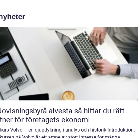
 nyheter
isningsbyrå alvesta så hittar du rätt
tner för företagets ekonomi
kurs Volvo – en djupdykning i analys och historik Introduktion:
kursen på Volvo är ett ämne av stort intresse för många