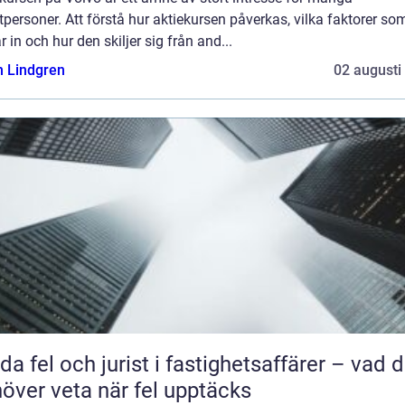
tpersoner. Att förstå hur aktiekursen påverkas, vilka faktorer so
r in och hur den skiljer sig från and...
n Lindgren
02 augusti
da fel och jurist i fastighetsaffärer – vad 
över veta när fel upptäcks