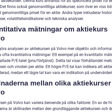
 aktiekursen. Denna kurs används för att specificera priset för e
 Det finns också genomsnittliga aktiekurser, som över en viss ti
t genomsnittliga priset för en aktie. Andra typer inkluderar histo
ser, volatilitetsindikatorer och tekniska analyser.
titativa mätningar om aktiekurs
vo
 göra analysen av aktiekursen på Volvo mer objektiv och informa
 ofta kvantitativa mätningar. Ett exempel på en kvantitativ mät
allade P/E-talet (pris/förtjänst). Detta tal visar förhållandet mel
sen och vinsten per aktie. Ett högre P/E-tal kan indikera att akti
derad, medan ett lägre tal kan vara en indikation på undervärder
lnaderna mellan olika aktiekurser
vo
rsen på Volvo kan variera beroende på olika faktorer. En av de f
derna är skillnaden mellan den grundläggande aktiekursen och d