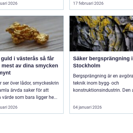
ruari 2026
17 februari 2026
guld i västerås så får
Säker bergsprängning i
t mest av dina smycken
Stockholm
mynt
Bergsprängning är en avgör
ler ser över lådor, smyckeskrin
teknik inom bygg- och
mla ärvda saker för att
konstruktionsindustrin. Den 
a värde som bara ligger he...
ruari 2026
04 januari 2026