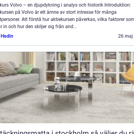
kurs Volvo – en djupdykning i analys och historik Introduktion:
kursen på Volvo är ett ämne av stort intresse för många
tpersoner. Att förstå hur aktiekursen påverkas, vilka faktorer so
r in och hur den skiljer sig från and...
s Hedin
26 maj
äckningsmatta i stockholm så väljer du rätt