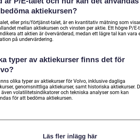
 är P/E-talet och hur kan det användas
t bedöma aktiekursen?
alet, eller pris/förtjänst-talet, är en kvantitativ mätning som visa
llandet mellan aktiekursen och vinsten per aktie. Ett högre P/E-t
ndikera att aktien är övervärderad, medan ett lägre tal kan vara 
kation på undervärdering.
ka typer av aktiekurser finns det för
lvo?
inns olika typer av aktiekurser för Volvo, inklusive dagliga
kurser, genomsnittliga aktiekurser, samt historiska aktiekurser. 
 även volatilitetsindikatorer och tekniska analyser som kan
ndas för att bedöma aktiekursen.
Läs fler inlägg här