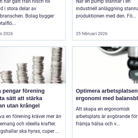
h har gått från nisch till
När en pump stannar i en
d i stora delar av
industriell anläggning stann
sbranschen. Bolag bygger
produktionen med den. Fö...
talflö...
s 2026
25 februari 2026
a pengar förening
Optimera arbetsplatsen
a sätt att stärka
ergonomi med balansb
an utan krångel
Att skapa en ergonomisk
iva en förening kräver mer än
arbetsplats är avgörande för
mang och ideella krafter.
främja hälsa och v...
gshallar ska hyras, cuper ...