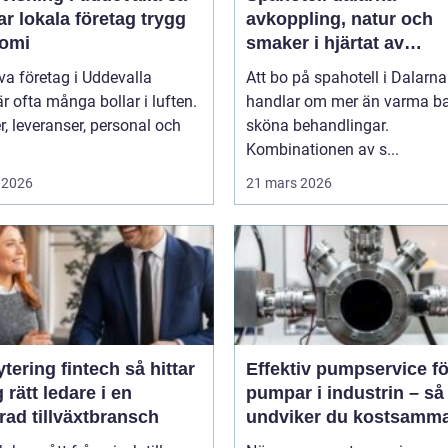
r lokala företag trygg
avkoppling, natur och
omi
smaker i hjärtat av
landskapet
iva företag i Uddevalla
Att bo på spahotell i Dalarna
r ofta många bollar i luften.
handlar om mer än varma b
, leveranser, personal och
sköna behandlingar.
Kombinationen av s...
 2026
21 mars 2026
ring fintech så hittar
Effektiv pumpservice fö
 rätt ledare i en
pumpar i industrin – så
rad tillväxtbransch
undviker du kostsamm
driftstopp