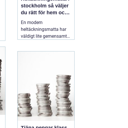
stockholm så väljer
du rätt för hem och
kontor
En modern
heltäckningsmatta har
väldigt lite gemensamt
med de dammiga
varianterna från 70 och
80talet. Dagens
textilgolv är slitstarka,
lättstädade och finns i
ett enormt spann av
färger, material och
strukturer. För den som
planerar
16 maj 2026
Tjäna pengar klass