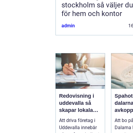
stockholm så väljer du rätt
för hem och kontor
admin
1
Redovisning i
Spahot
uddevalla så
dalarn
skapar lokala
avkopp
företag trygg
natur 
Att driva företag i
Att bo på
ekonomi
smaker 
Uddevalla innebär
Dalarna
av lan