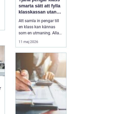
smarta sätt att fylla
klasskassan utan
stress
Att samla in pengar till
en klass kan kännas
som en utmaning. Alla
har olika förutsättningar,
11 maj 2026
tiden är begränsad och
skolan ska i princip vara
avgiftsfri. Samtidigt vill
många klasser ordna
klassresor, läger, nya
studiematerial eller
gemensamma upple...
r