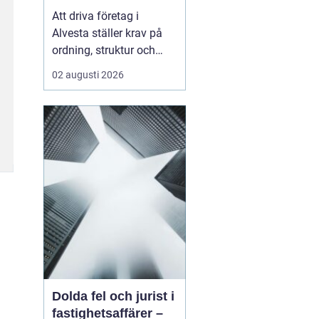
företagets ekonomi
Att driva företag i
Alvesta ställer krav på
ordning, struktur och
trygghet i ekonomin.
02 augusti 2026
Många företagare vill
lägga sin tid på kunder,
försäljning och
verksamhet inte på
bokföring,
kvittoredovisning och
rapporter. Därför väljer
allt fler att samarbet...
Dolda fel och jurist i
fastighetsaffärer –