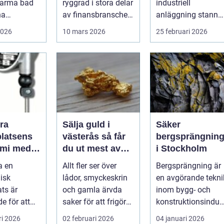
varma bad
ryggrad i stora delar
industriell
driftstopp
na
av finansbranschen.
anläggning stanna
ngar.
Bolag bygger nya
ofta produktionen
2026
10 mars 2026
25 februari 2026
tionen av
betalflö...
med den. Fö...
ra
Sälja guld i
Säker
platsens
västerås så får
bergsprängnin
mi med
du ut mest av
i Stockholm
block
dina smycken
a en
Allt fler ser över
Bergsprängning är
och mynt
isk
lådor, smyckeskrin
en avgörande tekni
ats är
och gamla ärvda
inom bygg- och
e för att
saker för att frigöra
konstruktionsindus
lsa och v...
värde som bara
rin. Den anv&...
ri 2026
02 februari 2026
04 januari 2026