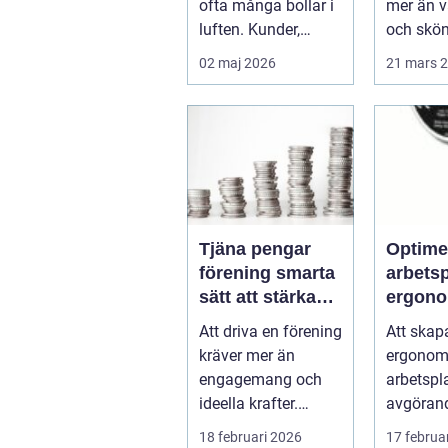
ofta många bollar i
mer än 
luften. Kunder,
och skö
leveranser, personal
behandli
02 maj 2026
21 mars 
och m...
Kombina
s...
Tjäna pengar
Optime
förening smarta
arbets
sätt att stärka
ergono
kassan utan
balans
Att driva en förening
Att skap
krångel
kräver mer än
ergonom
engagemang och
arbetspl
ideella krafter.
avgörand
Träningshallar ska
främja hä
18 februari 2026
17 februa