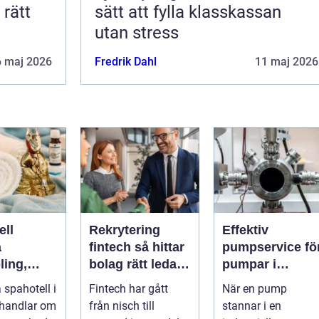
sätt att fylla klasskassan
utan stress
6 maj 2026
Fredrik Dahl
11 maj 2026
ell
Rekrytering
Effektiv
a
fintech så hittar
pumpservice fö
ling,
bolag rätt ledare
pumpar i
och
i en reglerad
industrin – så
 spahotell i
Fintech har gått
När en pump
i hjärtat
tillväxtbransch
undviker du
 handlar om
från nisch till
stannar i en
dskapet
kostsamma