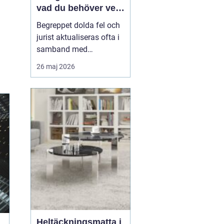
vad du behöver veta
när fel upptäcks
Begreppet dolda fel och
jurist aktualiseras ofta i
samband med
fastighetsköp där
26 maj 2026
köparen efter tillträdet
upptäcker problem som
inte var synliga vid
besiktning. Det kan
handla om fukt,
konstruktionsfel eller
andra brister som...
Heltäckningsmatta i