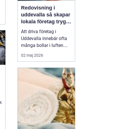
Redovisning i
r
uddevalla så skapar
lokala företag trygg
ekonomi
Att driva företag i
Uddevalla innebär ofta
många bollar i luften.
Kunder, leveranser,
02 maj 2026
personal och
marknadsföring ska
fungera samtidigt som
g
ekonomin behöver vara i
ordning. För många
företagare blir
redovisningen en källa
k
till stress, trots att den i...
t