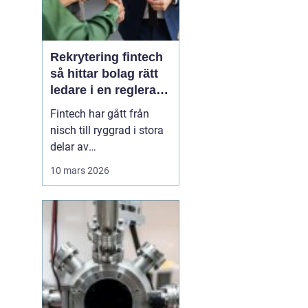
Rekrytering fintech
så hittar bolag rätt
ledare i en reglerad
tillväxtbransch
Fintech har gått från
nisch till ryggrad i stora
delar av
finansbranschen. Bolag
10 mars 2026
bygger nya betalflöden,
utmanar etablerade
banker och skapar helt
nya affärsmodeller.
Samtidigt ökar kraven
från både kunder,
investerare och
myndigheter. I den här