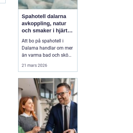
Spahotell dalarna
avkoppling, natur
och smaker i hjärtat
av landskapet
Att bo på spahotell i
Dalarna handlar om mer
än varma bad och sköna
behandlingar.
21 mars 2026
Kombinationen av stilla
sjöar, blå berg,
dalagårdar med historia
och vällagad mat skapar
en helhetsupplevelse
som många söker när
vardagen snurrar för
fort. Den som res...