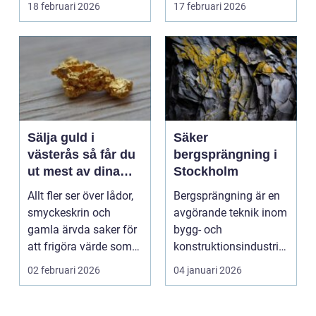
18 februari 2026
17 februari 2026
hyras, cuper ...
Sälja guld i
Säker
västerås så får du
bergsprängning i
ut mest av dina
Stockholm
smycken och mynt
Allt fler ser över lådor,
Bergsprängning är en
smyckeskrin och
avgörande teknik inom
gamla ärvda saker för
bygg- och
att frigöra värde som
konstruktionsindustrin.
bara ligger he...
Den anv&...
02 februari 2026
04 januari 2026