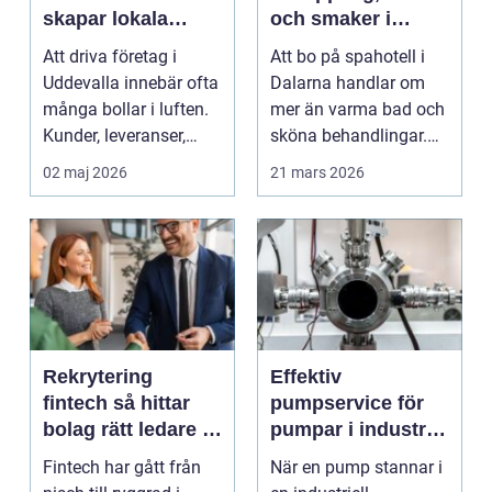
skapar lokala
och smaker i
företag trygg
hjärtat av
Att driva företag i
Att bo på spahotell i
ekonomi
landskapet
Uddevalla innebär ofta
Dalarna handlar om
många bollar i luften.
mer än varma bad och
Kunder, leveranser,
sköna behandlingar.
personal och m...
Kombinationen av s...
02 maj 2026
21 mars 2026
Rekrytering
Effektiv
fintech så hittar
pumpservice för
bolag rätt ledare i
pumpar i industrin
en reglerad
– så undviker du
Fintech har gått från
När en pump stannar i
tillväxtbransch
kostsamma