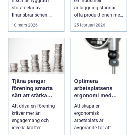
nisch till ryggrad i
en industriell
driftstopp
stora delar av
anläggning stannar
finansbranschen.
ofta produktionen med
Bolag bygger nya
den. Fö...
10 mars 2026
25 februari 2026
betalflö...
Tjäna pengar
Optimera
förening smarta
arbetsplatsens
sätt att stärka
ergonomi med
kassan utan
balansblock
Att driva en förening
Att skapa en
krångel
kräver mer än
ergonomisk
engagemang och
arbetsplats är
ideella krafter.
avgörande för att
Träningshallar ska
främja hälsa och v...