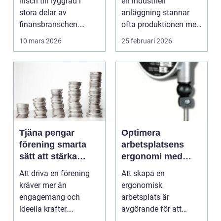
nisch till ryggrad i
en industriell
driftstopp
stora delar av
anläggning stannar
finansbranschen.
ofta produktionen med
Bolag bygger nya
den. Fö...
10 mars 2026
25 februari 2026
betalflö...
Tjäna pengar
Optimera
förening smarta
arbetsplatsens
sätt att stärka
ergonomi med
kassan utan
balansblock
Att driva en förening
Att skapa en
krångel
kräver mer än
ergonomisk
engagemang och
arbetsplats är
ideella krafter.
avgörande för att
Träningshallar ska
främja hälsa och v...