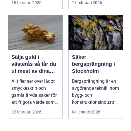
18 februari 2026
17 februari 2026
hyras, cuper ...
Sälja guld i
Säker
västerås så får du
bergsprängning i
ut mest av dina
Stockholm
smycken och mynt
Allt fler ser över lådor,
Bergsprängning är en
smyckeskrin och
avgörande teknik inom
gamla ärvda saker för
bygg- och
att frigöra värde som
konstruktionsindustrin.
bara ligger he...
Den anv&...
02 februari 2026
04 januari 2026