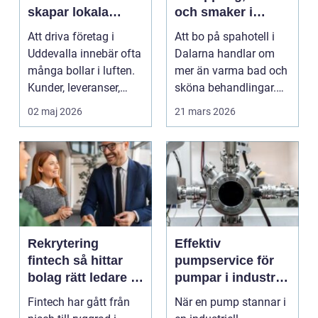
skapar lokala
och smaker i
företag trygg
hjärtat av
Att driva företag i
Att bo på spahotell i
ekonomi
landskapet
Uddevalla innebär ofta
Dalarna handlar om
många bollar i luften.
mer än varma bad och
Kunder, leveranser,
sköna behandlingar.
personal och m...
Kombinationen av s...
02 maj 2026
21 mars 2026
Rekrytering
Effektiv
fintech så hittar
pumpservice för
bolag rätt ledare i
pumpar i industrin
en reglerad
– så undviker du
Fintech har gått från
När en pump stannar i
tillväxtbransch
kostsamma