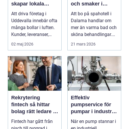
skapar lokala
och smaker i
företag trygg
hjärtat av
Att driva företag i
Att bo på spahotell i
ekonomi
landskapet
Uddevalla innebär ofta
Dalarna handlar om
många bollar i luften.
mer än varma bad och
Kunder, leveranser,
sköna behandlingar.
personal och m...
Kombinationen av s...
02 maj 2026
21 mars 2026
Rekrytering
Effektiv
fintech så hittar
pumpservice för
bolag rätt ledare i
pumpar i industrin
en reglerad
– så undviker du
Fintech har gått från
När en pump stannar i
tillväxtbransch
kostsamma
nisch till ryggrad i
en industriell