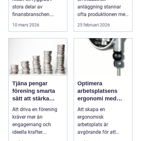
driftstopp
stora delar av
anläggning stannar
finansbranschen.
ofta produktionen med
Bolag bygger nya
den. Fö...
10 mars 2026
25 februari 2026
betalflö...
Tjäna pengar
Optimera
förening smarta
arbetsplatsens
sätt att stärka
ergonomi med
kassan utan
balansblock
Att driva en förening
Att skapa en
krångel
kräver mer än
ergonomisk
engagemang och
arbetsplats är
ideella krafter.
avgörande för att
Träningshallar ska
främja hälsa och v...