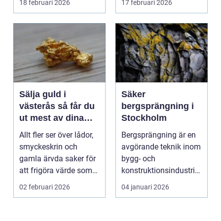
18 februari 2026
17 februari 2026
hyras, cuper ...
Sälja guld i
Säker
västerås så får du
bergsprängning i
ut mest av dina
Stockholm
smycken och mynt
Allt fler ser över lådor,
Bergsprängning är en
smyckeskrin och
avgörande teknik inom
gamla ärvda saker för
bygg- och
att frigöra värde som
konstruktionsindustrin.
bara ligger he...
Den anv&...
02 februari 2026
04 januari 2026