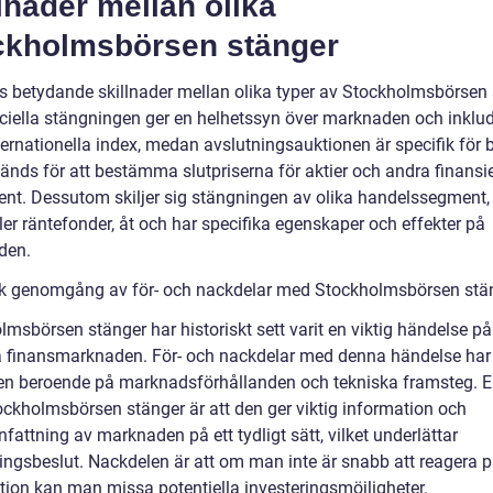
lnader mellan olika
ckholmsbörsen stänger
ns betydande skillnader mellan olika typer av Stockholmsbörsen 
iciella stängningen ger en helhetssyn över marknaden och inklu
ternationella index, medan avslutningsauktionen är specifik för 
änds för att bestämma slutpriserna för aktier och andra finansie
ent. Dessutom skiljer sig stängningen av olika handelssegment
ller räntefonder, åt och har specifika egenskaper och effekter på
den.
sk genomgång av för- och nackdelar med Stockholmsbörsen stä
lmsbörsen stänger har historiskt sett varit en viktig händelse p
 finansmarknaden. För- och nackdelar med denna händelse har 
den beroende på marknadsförhållanden och tekniska framsteg. E
ckholmsbörsen stänger är att den ger viktig information och
attning av marknaden på ett tydligt sätt, vilket underlättar
ringsbeslut. Nackdelen är att om man inte är snabb att reagera 
tion kan man missa potentiella investeringsmöjligheter.