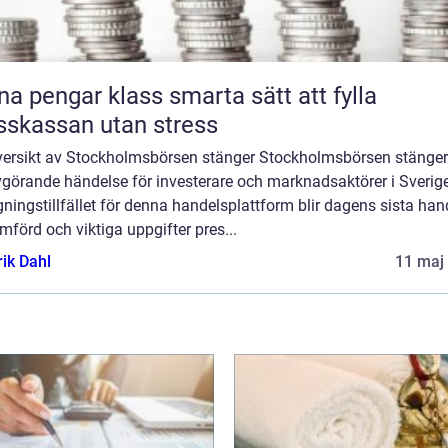
engar klass smarta sätt att fylla
sskassan utan stress
versikt av Stockholmsbörsen stänger Stockholmsbörsen stänger
görande händelse för investerare och marknadsaktörer i Sverige
ningstillfället för denna handelsplattform blir dagens sista han
förd och viktiga uppgifter pres...
rik Dahl
11 maj