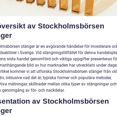
översikt av Stockholmsbörsen
nger
lmsbörsen stänger är en avgörande händelse för investerare oc
saktörer i Sverige. Vid stängningstillfället för denna handelspl
ens sista handel genomförd och viktiga uppgifter presenteras för
anhängande bild av hur marknaden har utvecklats under dagen
rtikel kommer vi att utforska Stockholmsbörsen stänger från ol
iv, inklusive vad det är, typiska former och populära metoder,
tiva mätningar, skillnader mellan olika typer av stängningar och
sk genomgång av för- och nackdelar.
sentation av Stockholmsbörsen
nger