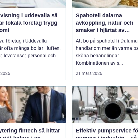
isning i uddevalla så
Spahotell dalarna
r lokala företag trygg
avkoppling, natur och
omi
smaker i hjärtat av
landskapet
iva företag i Uddevalla
Att bo på spahotell i Dalarna
r ofta många bollar i luften.
handlar om mer än varma b
, leveranser, personal och
sköna behandlingar.
Kombinationen av s...
 2026
21 mars 2026
ring fintech så hittar
Effektiv pumpservice fö