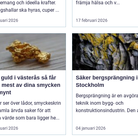
mang och ideella krafter.
främja hälsa och v...
gshallar ska hyras, cuper ...
ruari 2026
17 februari 2026
guld i västerås så får
Säker bergsprängning i
t mest av dina smycken
Stockholm
mynt
Bergsprängning är en avgör
ler ser över lådor, smyckeskrin
teknik inom bygg- och
mla ärvda saker för att
konstruktionsindustrin. Den 
a värde som bara ligger he...
ruari 2026
04 januari 2026