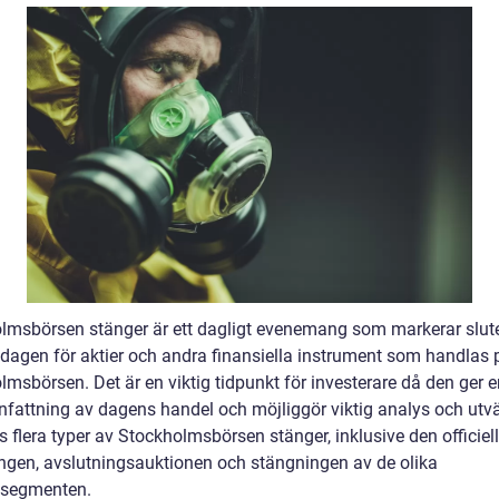
lmsbörsen stänger är ett dagligt evenemang som markerar slut
dagen för aktier och andra finansiella instrument som handlas 
msbörsen. Det är en viktig tidpunkt för investerare då den ger e
attning av dagens handel och möjliggör viktig analys och utvä
s flera typer av Stockholmsbörsen stänger, inklusive den officiel
ngen, avslutningsauktionen och stängningen av de olika
ssegmenten.