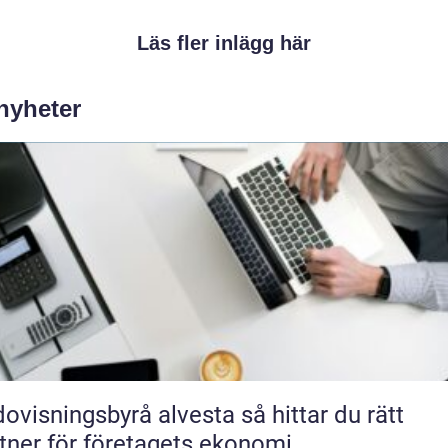
Läs fler inlägg här
 nyheter
isningsbyrå alvesta så hittar du rätt
tner för företagets ekonomi