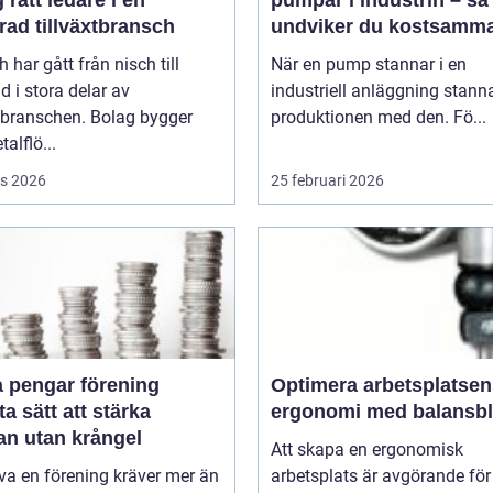
 rätt ledare i en
pumpar i industrin – så
rad tillväxtbransch
undviker du kostsamm
driftstopp
h har gått från nisch till
När en pump stannar i en
d i stora delar av
industriell anläggning stann
sbranschen. Bolag bygger
produktionen med den. Fö...
talflö...
s 2026
25 februari 2026
a pengar förening
Optimera arbetsplatsen
a sätt att stärka
ergonomi med balansb
an utan krångel
Att skapa en ergonomisk
iva en förening kräver mer än
arbetsplats är avgörande för