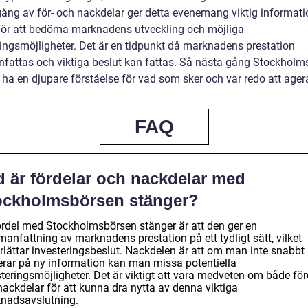
ng av för- och nackdelar ger detta evenemang viktig informati
för att bedöma marknadens utveckling och möjliga
ringsmöjligheter. Det är en tidpunkt då marknadens prestation
attas och viktiga beslut kan fattas. Så nästa gång Stockholm
 ha en djupare förståelse för vad som sker och var redo att ager
FAQ
d är fördelar och nackdelar med
ockholmsbörsen stänger?
ördel med Stockholmsbörsen stänger är att den ger en
anfattning av marknadens prestation på ett tydligt sätt, vilket
rlättar investeringsbeslut. Nackdelen är att om man inte snabbt
erar på ny information kan man missa potentiella
teringsmöjligheter. Det är viktigt att vara medveten om både för
nackdelar för att kunna dra nytta av denna viktiga
nadsavslutning.