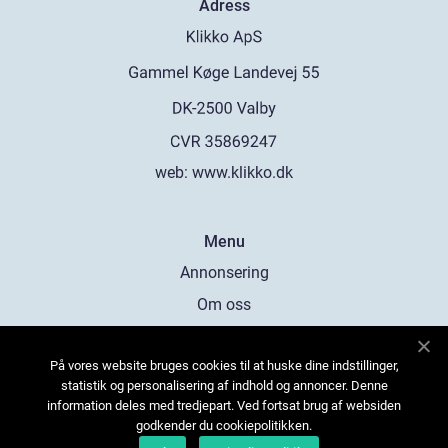
Adress
web:
www.klikko.dk
Menu
Annonsering
Om oss
Cookies
På vores website bruges cookies til at huske dine indstillinger,
Kontakta oss
statistik og personalisering af indhold og annoncer. Denne
Sitemap
information deles med tredjepart. Ved fortsat brug af websiden
godkender du cookiepolitikken.