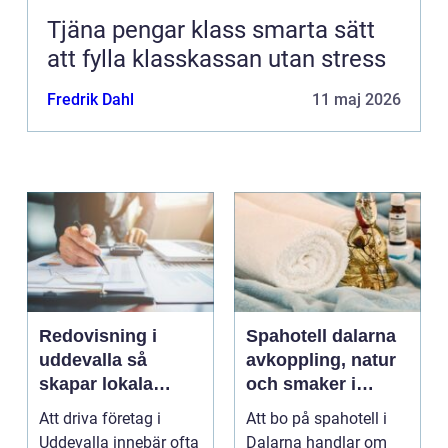
Tjäna pengar klass smarta sätt
att fylla klasskassan utan stress
Fredrik Dahl
11 maj 2026
Redovisning i
Spahotell dalarna
uddevalla så
avkoppling, natur
skapar lokala
och smaker i
företag trygg
hjärtat av
Att driva företag i
Att bo på spahotell i
ekonomi
landskapet
Uddevalla innebär ofta
Dalarna handlar om