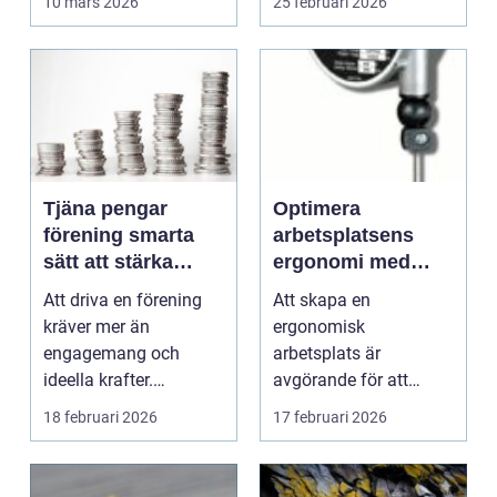
10 mars 2026
25 februari 2026
betalflö...
Tjäna pengar
Optimera
förening smarta
arbetsplatsens
sätt att stärka
ergonomi med
kassan utan
balansblock
Att driva en förening
Att skapa en
krångel
kräver mer än
ergonomisk
engagemang och
arbetsplats är
ideella krafter.
avgörande för att
Träningshallar ska
främja hälsa och v...
18 februari 2026
17 februari 2026
hyras, cuper ...