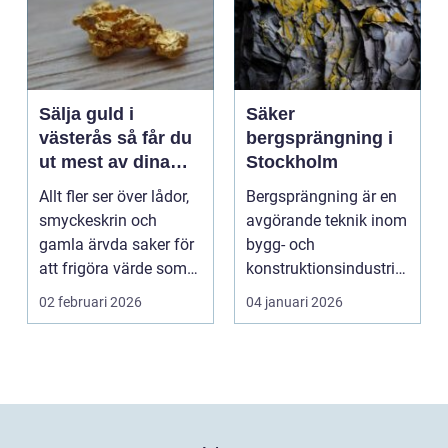
Sälja guld i
Säker
västerås så får du
bergsprängning i
ut mest av dina
Stockholm
smycken och mynt
Allt fler ser över lådor,
Bergsprängning är en
smyckeskrin och
avgörande teknik inom
gamla ärvda saker för
bygg- och
att frigöra värde som
konstruktionsindustrin.
bara ligger he...
Den anv&...
02 februari 2026
04 januari 2026