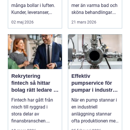
många bollar i luften.
mer än varma bad och
Kunder, leveranser,
sköna behandlingar.
personal och m...
Kombinationen av s...
02 maj 2026
21 mars 2026
Rekrytering
Effektiv
fintech så hittar
pumpservice för
bolag rätt ledare i
pumpar i industrin
en reglerad
– så undviker du
Fintech har gått från
När en pump stannar i
tillväxtbransch
kostsamma
nisch till ryggrad i
en industriell
driftstopp
stora delar av
anläggning stannar
finansbranschen.
ofta produktionen med
Bolag bygger nya
den. Fö...