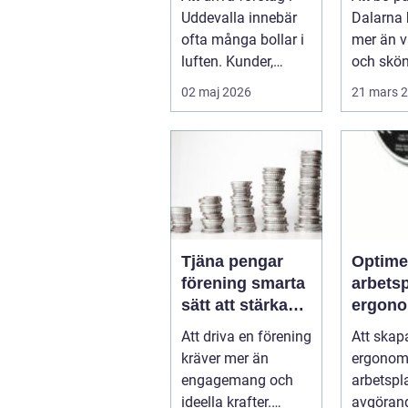
ekonomi
smaker 
Uddevalla innebär
Dalarna
av lan
ofta många bollar i
mer än 
luften. Kunder,
och skö
leveranser, personal
behandli
02 maj 2026
21 mars 
och m...
Kombina
s...
Tjäna pengar
Optime
förening smarta
arbets
sätt att stärka
ergono
kassan utan
balans
Att driva en förening
Att skap
krångel
kräver mer än
ergonom
engagemang och
arbetspl
ideella krafter.
avgörand