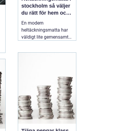
stockholm så väljer
du rätt för hem och
kontor
En modern
heltäckningsmatta har
väldigt lite gemensamt
med de dammiga
varianterna från 70 och
80talet. Dagens
textilgolv är slitstarka,
lättstädade och finns i
ett enormt spann av
färger, material och
strukturer. För den som
planerar
16 maj 2026
Tjäna pengar klass