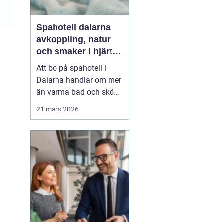
Spahotell dalarna
avkoppling, natur
och smaker i hjärtat
av landskapet
Att bo på spahotell i
Dalarna handlar om mer
än varma bad och sköna
behandlingar.
21 mars 2026
Kombinationen av stilla
sjöar, blå berg,
dalagårdar med historia
och vällagad mat skapar
en helhetsupplevelse
som många söker när
vardagen snurrar för
fort. Den som res...