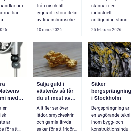
i hjärtat
tillväxtbransch
undviker du
 handlar om
från nisch till
stannar i en
dskapet
kostsamma
varma bad
ryggrad i stora delar
industriell
driftstopp
na
av finansbranschen.
anläggning stanna
ngar.
Bolag bygger nya
ofta produktionen
2026
10 mars 2026
25 februari 2026
tionen av
betalflö...
med den. Fö...
ra
Sälja guld i
Säker
platsens
västerås så får
bergsprängnin
mi med
du ut mest av
i Stockholm
block
dina smycken
a en
Allt fler ser över
Bergsprängning är
och mynt
isk
lådor, smyckeskrin
en avgörande tekni
ats är
och gamla ärvda
inom bygg- och
e för att
saker för att frigöra
konstruktionsindus