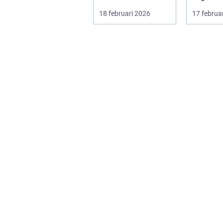
Träningshallar ska
främja hä
18 februari 2026
17 februa
hyras, cuper ...