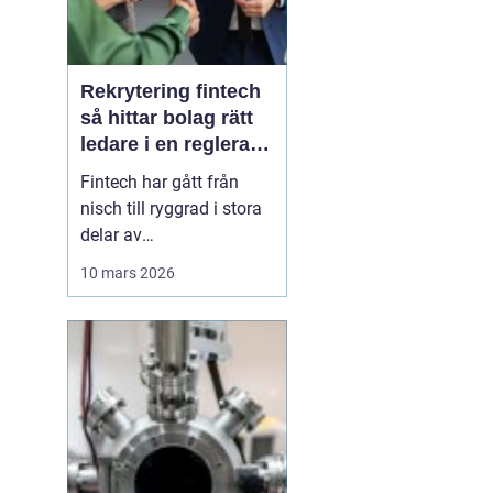
Rekrytering fintech
så hittar bolag rätt
ledare i en reglerad
tillväxtbransch
Fintech har gått från
nisch till ryggrad i stora
delar av
finansbranschen. Bolag
10 mars 2026
bygger nya betalflöden,
utmanar etablerade
banker och skapar helt
nya affärsmodeller.
Samtidigt ökar kraven
från både kunder,
investerare och
myndigheter. I den här