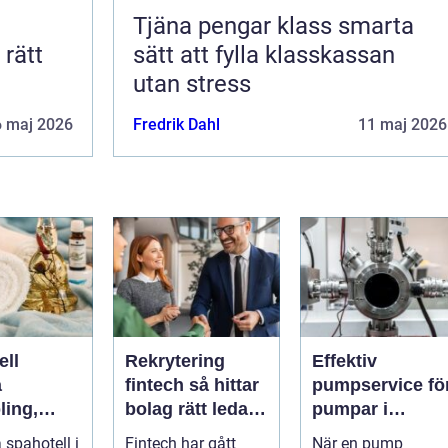
Tjäna pengar klass smarta
sätt att fylla klasskassan
utan stress
6 maj 2026
Fredrik Dahl
11 maj 2026
ell
Rekrytering
Effektiv
a
fintech så hittar
pumpservice fö
ling,
bolag rätt ledare
pumpar i
och
i en reglerad
industrin – så
 spahotell i
Fintech har gått
När en pump