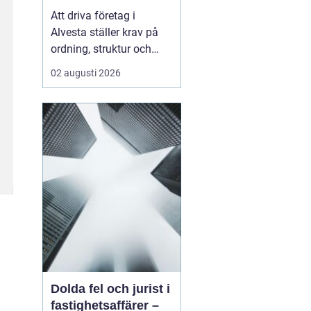
företagets ekonomi
Att driva företag i
Alvesta ställer krav på
ordning, struktur och
trygghet i ekonomin.
02 augusti 2026
Många företagare vill
lägga sin tid på kunder,
försäljning och
verksamhet inte på
bokföring,
kvittoredovisning och
rapporter. Därför väljer
allt fler att samarbet...
Dolda fel och jurist i
fastighetsaffärer –