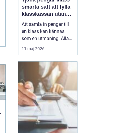
smarta sätt att fylla
klasskassan utan
stress
Att samla in pengar till
en klass kan kännas
som en utmaning. Alla
har olika förutsättningar,
11 maj 2026
tiden är begränsad och
skolan ska i princip vara
avgiftsfri. Samtidigt vill
många klasser ordna
klassresor, läger, nya
studiematerial eller
gemensamma upple...
r