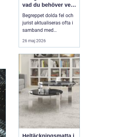
vad du behöver veta
när fel upptäcks
Begreppet dolda fel och
jurist aktualiseras ofta i
samband med
fastighetsköp där
26 maj 2026
köparen efter tillträdet
upptäcker problem som
inte var synliga vid
besiktning. Det kan
handla om fukt,
konstruktionsfel eller
andra brister som...
Heltäckningsmatta i