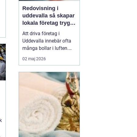
Redovisning i
uddevalla så skapar
r
lokala företag trygg
ekonomi
Att driva företag i
Uddevalla innebär ofta
många bollar i luften.
Kunder, leveranser,
02 maj 2026
personal och
marknadsföring ska
fungera samtidigt som
ekonomin behöver vara i
ordning. För många
g
företagare blir
redovisningen en källa
till stress, trots att den i...
k
t