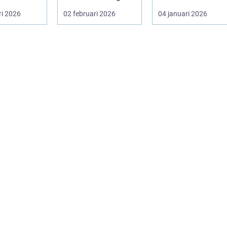
lsa och v...
värde som bara
rin. Den anv&...
ri 2026
02 februari 2026
04 januari 2026
ligger he...