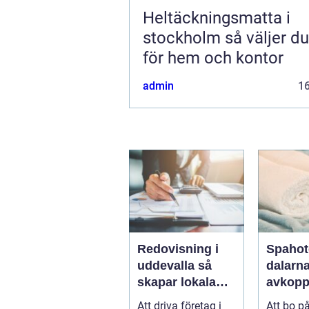
Heltäckningsmatta i
stockholm så väljer du rätt
för hem och kontor
admin
1
Redovisning i
Spahot
uddevalla så
dalarn
skapar lokala
avkopp
företag trygg
natur 
Att driva företag i
Att bo på