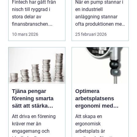
Fintech har gått från
När en pump stannar i
tillväxtbransch
kostsamma
nisch till ryggrad i
en industriell
driftstopp
stora delar av
anläggning stannar
finansbranschen.
ofta produktionen med
Bolag bygger nya
den. Fö...
10 mars 2026
25 februari 2026
betalflö...
Tjäna pengar
Optimera
förening smarta
arbetsplatsens
sätt att stärka
ergonomi med
kassan utan
balansblock
Att driva en förening
Att skapa en
krångel
kräver mer än
ergonomisk
engagemang och
arbetsplats är