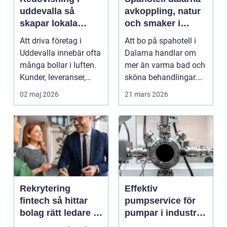
uddevalla så
avkoppling, natur
skapar lokala
och smaker i
företag trygg
hjärtat av
Att driva företag i
Att bo på spahotell i
ekonomi
landskapet
Uddevalla innebär ofta
Dalarna handlar om
många bollar i luften.
mer än varma bad och
Kunder, leveranser,
sköna behandlingar.
personal och m...
Kombinationen av s...
02 maj 2026
21 mars 2026
Rekrytering
Effektiv
fintech så hittar
pumpservice för
bolag rätt ledare i
pumpar i industrin
en reglerad
– så undviker du