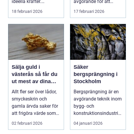
ideella krafter.
avgörande för att
Träningshallar ska
främja hälsa och v...
18 februari 2026
17 februari 2026
hyras, cuper ...
Sälja guld i
Säker
västerås så får du
bergsprängning i
ut mest av dina
Stockholm
smycken och mynt
Allt fler ser över lådor,
Bergsprängning är en
smyckeskrin och
avgörande teknik inom
gamla ärvda saker för
bygg- och
att frigöra värde som
konstruktionsindustrin.
bara ligger he...
Den anv&...
02 februari 2026
04 januari 2026