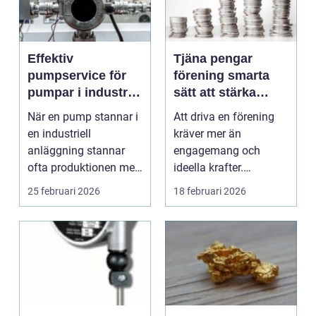
Effektiv
Tjäna pengar
pumpservice för
förening smarta
pumpar i industrin
sätt att stärka
– så undviker du
kassan utan
När en pump stannar i
Att driva en förening
kostsamma
krångel
en industriell
kräver mer än
driftstopp
anläggning stannar
engagemang och
ofta produktionen med
ideella krafter.
den. Fö...
Träningshallar ska
25 februari 2026
18 februari 2026
hyras, cuper ...