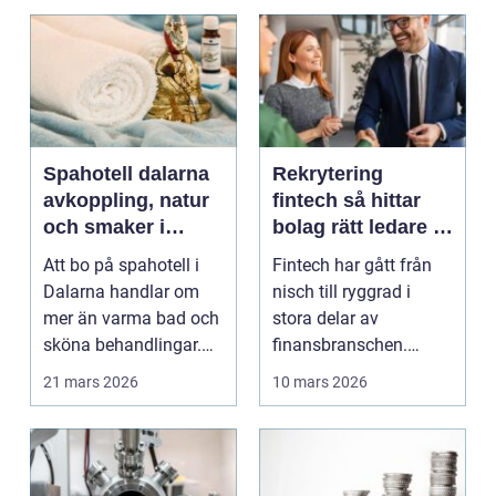
Spahotell dalarna
Rekrytering
avkoppling, natur
fintech så hittar
och smaker i
bolag rätt ledare i
hjärtat av
en reglerad
Att bo på spahotell i
Fintech har gått från
landskapet
tillväxtbransch
Dalarna handlar om
nisch till ryggrad i
mer än varma bad och
stora delar av
sköna behandlingar.
finansbranschen.
Kombinationen av s...
Bolag bygger nya
21 mars 2026
10 mars 2026
betalflö...