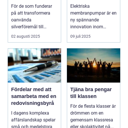
pumpteknik
För de som funderar
Elektriska
på att transformera
membranpumpar är en
oanvända
ny spännande
silverföremål till
innovation inom
konta...
pumpteknik som
02 augusti 2025
09 juli 2025
erbjuder en rad...
Fördelar med att
Tjäna bra pengar
samarbeta med en
till klassen
redovisningsbyrå
För de flesta klasser är
I dagens komplexa
drömmen om en
affärslandskap spelar
gemensam klassresa
små och medelstora
eller skolaktivitet nå...