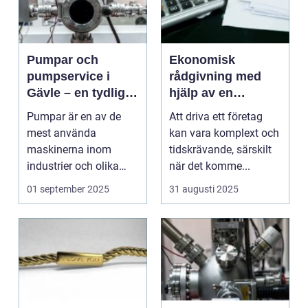
Pumpar och
Ekonomisk
pumpservice i
rådgivning med
Gävle – en tydlig
hjälp av en
översikt
redovisingsbyrå i
Pumpar är en av de
Att driva ett företag
Örebro
mest använda
kan vara komplext och
maskinerna inom
tidskrävande, särskilt
industrier och olika
när det komme...
applikationer. De anv...
01 september 2025
31 augusti 2025