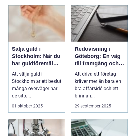
Sälja guld i
Redovisning i
Stockholm: När du
Göteborg: En väg
har guldföremål
till framgång och
som inte längre
kontroll
Att sälja guld i
Att driva ett företag
kommer till
Stockholm är ett beslut
kräver mer än bara en
användning
många överväger när
bra affärsidé och ett
de sitte...
brinnan...
01 oktober 2025
29 september 2025