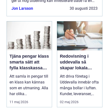
ger ut hög utdelning kan investerare både få en
regelbunden inkomstkälla och dra nytta av
Jon Larsson
30 augusti 2023
kapitaltillväxt. I d...
Tjäna pengar klass
Redovisning i
smarta sätt att
uddevalla så
fylla klasskassan
skapar lokala
utan stress
företag trygg
Att samla in pengar till
Att driva företag i
ekonomi
en klass kan kännas
Uddevalla innebär ofta
som en utmaning. Alla
många bollar i luften.
har olika
Kunder, leveranser,
förutsättningar, tiden ...
personal och m...
11 maj 2026
02 maj 2026