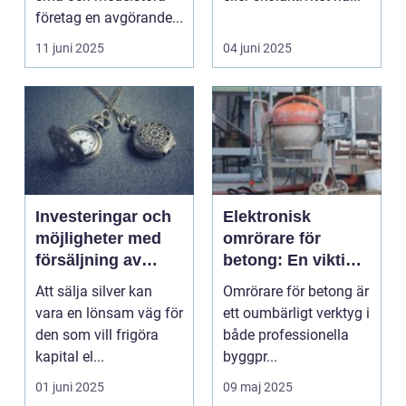
företag en avgörande...
11 juni 2025
04 juni 2025
Investeringar och
Elektronisk
möjligheter med
omrörare för
försäljning av
betong: En viktig
silver
del i
Att sälja silver kan
Omrörare för betong är
byggprocessen
vara en lönsam väg för
ett oumbärligt verktyg i
den som vill frigöra
både professionella
kapital el...
byggpr...
01 juni 2025
09 maj 2025