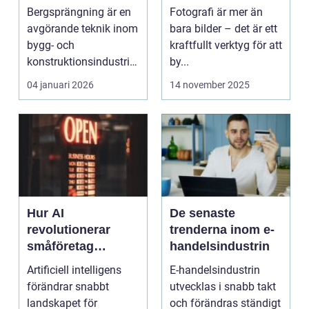
Bergsprängning är en
Fotografi är mer än
avgörande teknik inom
bara bilder – det är ett
bygg- och
kraftfullt verktyg för att
konstruktionsindustrin.
by...
Den anv&...
04 januari 2026
14 november 2025
Hur AI
De senaste
revolutionerar
trenderna inom e-
småföretag
handelsindustrin
världen över
Artificiell intelligens
E-handelsindustrin
förändrar snabbt
utvecklas i snabb takt
landskapet för
och förändras ständigt