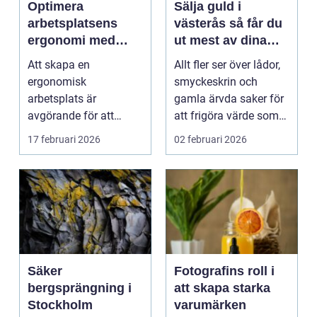
Optimera
Sälja guld i
arbetsplatsens
västerås så får du
ergonomi med
ut mest av dina
balansblock
smycken och mynt
Att skapa en
Allt fler ser över lådor,
ergonomisk
smyckeskrin och
arbetsplats är
gamla ärvda saker för
avgörande för att
att frigöra värde som
främja hälsa och v...
bara ligger he...
17 februari 2026
02 februari 2026
Säker
Fotografins roll i
bergsprängning i
att skapa starka
Stockholm
varumärken