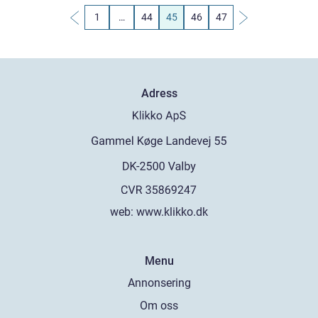
1
…
44
45
46
47
Adress
web:
www.klikko.dk
Menu
Annonsering
Om oss