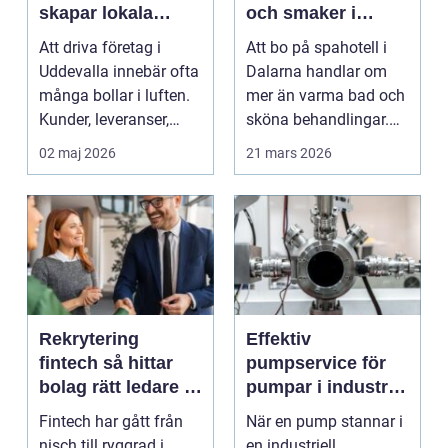
skapar lokala
och smaker i
företag trygg
hjärtat av
Att driva företag i
Att bo på spahotell i
ekonomi
landskapet
Uddevalla innebär ofta
Dalarna handlar om
många bollar i luften.
mer än varma bad och
Kunder, leveranser,
sköna behandlingar.
personal och m...
Kombinationen av s...
02 maj 2026
21 mars 2026
Rekrytering
Effektiv
fintech så hittar
pumpservice för
bolag rätt ledare i
pumpar i industrin
en reglerad
– så undviker du
Fintech har gått från
När en pump stannar i
tillväxtbransch
kostsamma
nisch till ryggrad i
en industriell