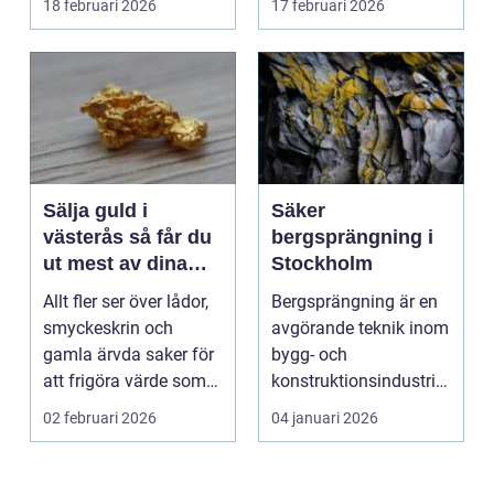
18 februari 2026
17 februari 2026
hyras, cuper ...
Sälja guld i
Säker
västerås så får du
bergsprängning i
ut mest av dina
Stockholm
smycken och mynt
Allt fler ser över lådor,
Bergsprängning är en
smyckeskrin och
avgörande teknik inom
gamla ärvda saker för
bygg- och
att frigöra värde som
konstruktionsindustrin.
bara ligger he...
Den anv&...
02 februari 2026
04 januari 2026