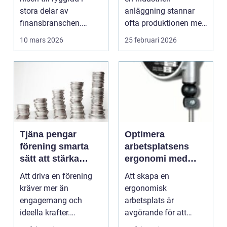
driftstopp
stora delar av
anläggning stannar
finansbranschen.
ofta produktionen med
Bolag bygger nya
den. Fö...
10 mars 2026
25 februari 2026
betalflö...
Tjäna pengar
Optimera
förening smarta
arbetsplatsens
sätt att stärka
ergonomi med
kassan utan
balansblock
Att driva en förening
Att skapa en
krångel
kräver mer än
ergonomisk
engagemang och
arbetsplats är
ideella krafter.
avgörande för att
Träningshallar ska
främja hälsa och v...