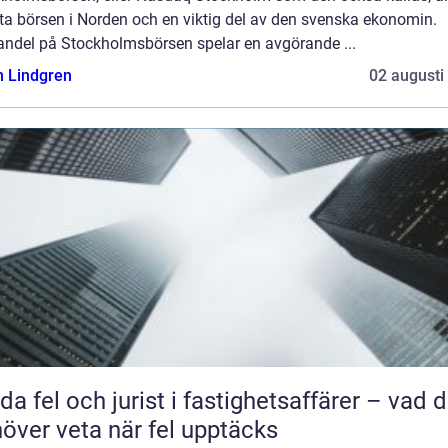
ta börsen i Norden och en viktig del av den svenska ekonomin.
andel på Stockholmsbörsen spelar en avgörande ...
n Lindgren
02 augusti
da fel och jurist i fastighetsaffärer – vad 
över veta när fel upptäcks