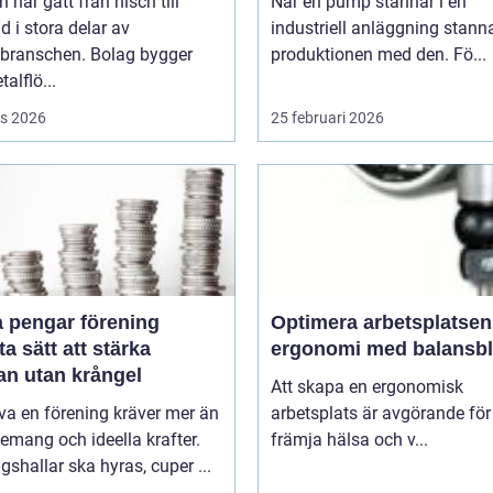
h har gått från nisch till
När en pump stannar i en
d i stora delar av
industriell anläggning stann
sbranschen. Bolag bygger
produktionen med den. Fö...
talflö...
s 2026
25 februari 2026
a pengar förening
Optimera arbetsplatsen
a sätt att stärka
ergonomi med balansb
an utan krångel
Att skapa en ergonomisk
iva en förening kräver mer än
arbetsplats är avgörande för
mang och ideella krafter.
främja hälsa och v...
gshallar ska hyras, cuper ...