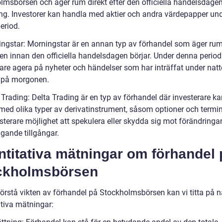
lmsbörsen och äger rum direkt efter den officiella handelsdage
ng. Investorer kan handla med aktier och andra värdepapper un
eriod.
ingstar: Morningstar är en annan typ av förhandel som äger ru
n innan den officiella handelsdagen börjar. Under denna period
are agera på nyheter och händelser som har inträffat under natte
e på morgonen.
 Trading: Delta Trading är en typ av förhandel där investerare k
med olika typer av derivatinstrument, såsom optioner och termin
sterare möjlighet att spekulera eller skydda sig mot förändringar
gande tillgångar.
titativa mätningar om förhandel 
ckholmsbörsen
 förstå vikten av förhandel på Stockholmsbörsen kan vi titta på 
ativa mätningar: