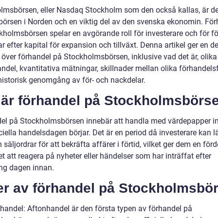
lmsbörsen, eller Nasdaq Stockholm som den också kallas, är d
 börsen i Norden och en viktig del av den svenska ekonomin. Fö
kholmsbörsen spelar en avgörande roll för investerare och för f
r efter kapital för expansion och tillväxt. Denna artikel ger en d
 över förhandel på Stockholmsbörsen, inklusive vad det är, olika
andel, kvantitativa mätningar, skillnader mellan olika förhandel
historisk genomgång av för- och nackdelar.
 är förhandel på Stockholmsbörs
el på Stockholmsbörsen innebär att handla med värdepapper i
ciella handelsdagen börjar. Det är en period då investerare kan 
 säljordrar för att bekräfta affärer i förtid, vilket ger dem en för
t att reagera på nyheter eller händelser som har inträffat efter
ng dagen innan.
er av förhandel på Stockholmsbö
nhandel: Aftonhandel är den första typen av förhandel på