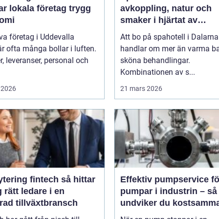
r lokala företag trygg
avkoppling, natur och
omi
smaker i hjärtat av
landskapet
iva företag i Uddevalla
Att bo på spahotell i Dalarna
r ofta många bollar i luften.
handlar om mer än varma b
, leveranser, personal och
sköna behandlingar.
Kombinationen av s...
 2026
21 mars 2026
ring fintech så hittar
Effektiv pumpservice fö
 rätt ledare i en
pumpar i industrin – så
rad tillväxtbransch
undviker du kostsamm
driftstopp