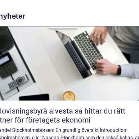
 nyheter
isningsbyrå alvesta så hittar du rätt
tner för företagets ekonomi
andel Stockholmsbörsen: En grundlig översikt Introduction:
kholmsbörsen, eller Nasdaq Stockholm som den också kallas, ä