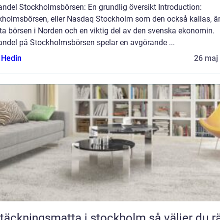
andel Stockholmsbörsen: En grundlig översikt Introduction:
kholmsbörsen, eller Nasdaq Stockholm som den också kallas, ä
ta börsen i Norden och en viktig del av den svenska ekonomin.
andel på Stockholmsbörsen spelar en avgörande ...
s Hedin
26 maj
äckningsmatta i stockholm så väljer du rätt