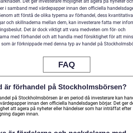
arknaden. Det ger investerare möjlighet att agera på nyheter oc
er i samband med värdepapper innan den officiella handelsdag
Genom att förstå de olika typerna av förhandel, dess kvantitativa
ar och skillnaderna mellan dem, kan investerare fatta mer info
ingsbeslut. Det är dock viktigt att vara medveten om för- och
arna med förhandel och att handla med försiktighet för att min
a som är förknippade med denna typ av handel på Stockholmsb
FAQ
d är förhandel på Stockholmsbörsen?
andel på Stockholmsbörsen är en period då investerare kan han
värdepapper innan den officiella handelsdagen börjar. Det ger 
ghet att agera på nyheter eller händelser som har inträffat efter
gning dagen innan.