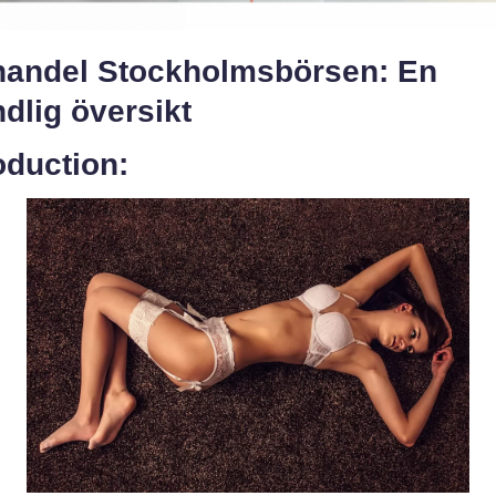
handel Stockholmsbörsen: En
dlig översikt
oduction: