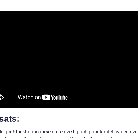
sats:
el på Stockholmsbörsen är en viktig och populär del av den sv