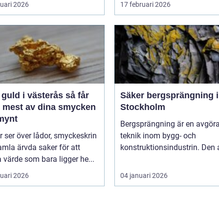
ruari 2026
17 februari 2026
guld i västerås så får
Säker bergsprängning i
t mest av dina smycken
Stockholm
mynt
Bergsprängning är en avgör
ler ser över lådor, smyckeskrin
teknik inom bygg- och
mla ärvda saker för att
konstruktionsindustrin. Den 
a värde som bara ligger he...
ruari 2026
04 januari 2026