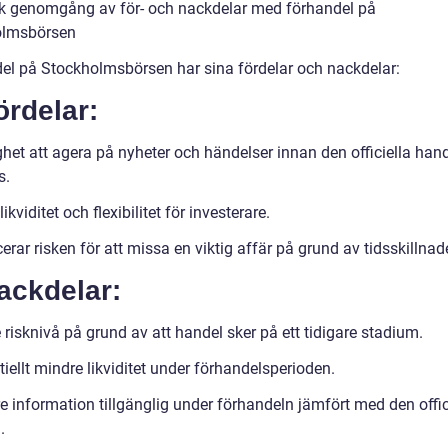
sk genomgång av för- och nackdelar med förhandel på
olmsbörsen
el på Stockholmsbörsen har sina fördelar och nackdelar:
ördelar:
ghet att agera på nyheter och händelser innan den officiella han
s.
ikviditet och flexibilitet för investerare.
rar risken för att missa en viktig affär på grund av tidsskillnade
ackdelar:
risknivå på grund av att handel sker på ett tidigare stadium.
iellt mindre likviditet under förhandelsperioden.
e information tillgänglig under förhandeln jämfört med den offic
.