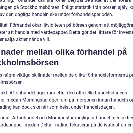
ttning: Förhandel kan stå för en betydande andel av den totala
ingen på Stockholmsbörsen. Enligt statistik från börsen själv, 
% av den dagliga handeln ske under förhandelsperioden.
ditet: Förhandel ökar likviditeten på börsen genom att möjliggöra 
ter att handla med värdepapper. Detta gör det lättare för investe
er sälja aktier när de vill.
lnader mellan olika förhandel på
ckholmsbörsen
ns några viktiga skillnader mellan de olika förhandelsformerna p
lmsbörsen:
unkt: Aftonhandel äger rum efter den officiella handelsdagens
ng, medan Morningstar äger rum på morgonen innan handeln ö
rading kan dock ske när som helst under handelsdagen.
gångar: Aftonhandel och Morningstar möjliggör handel med aktie
ärdepapper, medan Delta Trading fokuserar på derivatinstrumen