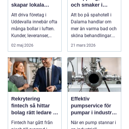
skapar lokala
och smaker i
företag trygg
hjärtat av
Att driva företag i
Att bo på spahotell i
ekonomi
landskapet
Uddevalla innebär ofta
Dalarna handlar om
många bollar i luften.
mer än varma bad och
Kunder, leveranser,
sköna behandlingar.
personal och m...
Kombinationen av s...
02 maj 2026
21 mars 2026
Rekrytering
Effektiv
fintech så hittar
pumpservice för
bolag rätt ledare i
pumpar i industrin
en reglerad
– så undviker du
Fintech har gått från
När en pump stannar i
tillväxtbransch
kostsamma