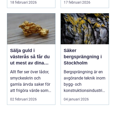
18 februari 2026
17 februari 2026
hyras, cuper ...
Sälja guld i
Säker
västerås så får du
bergsprängning i
ut mest av dina
Stockholm
smycken och mynt
Allt fler ser över lådor,
Bergsprängning är en
smyckeskrin och
avgörande teknik inom
gamla ärvda saker för
bygg- och
att frigöra värde som
konstruktionsindustrin.
bara ligger he...
Den anv&...
02 februari 2026
04 januari 2026