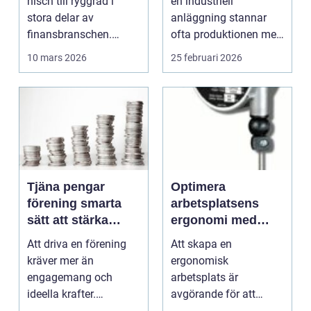
nisch till ryggrad i
en industriell
driftstopp
stora delar av
anläggning stannar
finansbranschen.
ofta produktionen med
Bolag bygger nya
den. Fö...
10 mars 2026
25 februari 2026
betalflö...
Tjäna pengar
Optimera
förening smarta
arbetsplatsens
sätt att stärka
ergonomi med
kassan utan
balansblock
Att driva en förening
Att skapa en
krångel
kräver mer än
ergonomisk
engagemang och
arbetsplats är
ideella krafter.
avgörande för att
Träningshallar ska
främja hälsa och v...