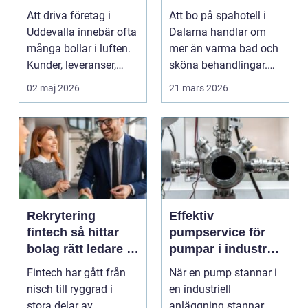
företag trygg
hjärtat av
Att driva företag i
Att bo på spahotell i
ekonomi
landskapet
Uddevalla innebär ofta
Dalarna handlar om
många bollar i luften.
mer än varma bad och
Kunder, leveranser,
sköna behandlingar.
personal och m...
Kombinationen av s...
02 maj 2026
21 mars 2026
Rekrytering
Effektiv
fintech så hittar
pumpservice för
bolag rätt ledare i
pumpar i industrin
en reglerad
– så undviker du
Fintech har gått från
När en pump stannar i
tillväxtbransch
kostsamma
nisch till ryggrad i
en industriell
driftstopp
stora delar av
anläggning stannar