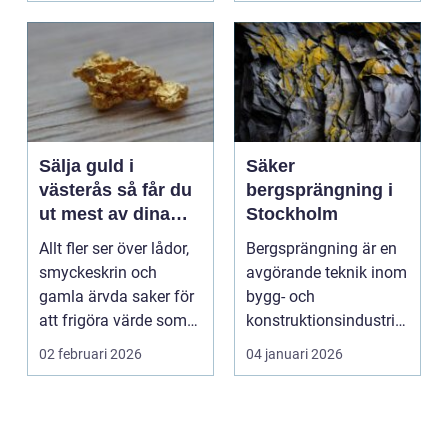
Sälja guld i
Säker
västerås så får du
bergsprängning i
ut mest av dina
Stockholm
smycken och mynt
Allt fler ser över lådor,
Bergsprängning är en
smyckeskrin och
avgörande teknik inom
gamla ärvda saker för
bygg- och
att frigöra värde som
konstruktionsindustrin.
bara ligger he...
Den anv&...
02 februari 2026
04 januari 2026