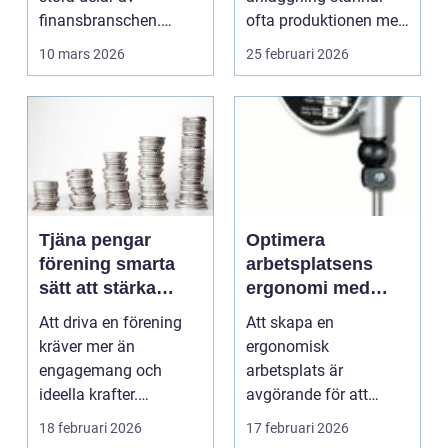
finansbranschen.
ofta produktionen med
Bolag bygger nya
den. Fö...
10 mars 2026
25 februari 2026
betalflö...
Tjäna pengar
Optimera
förening smarta
arbetsplatsens
sätt att stärka
ergonomi med
kassan utan
balansblock
Att driva en förening
Att skapa en
krångel
kräver mer än
ergonomisk
engagemang och
arbetsplats är
ideella krafter.
avgörande för att
Träningshallar ska
främja hälsa och v...
18 februari 2026
17 februari 2026
hyras, cuper ...