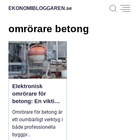
EKONOMIBLOGGAREN.
se
omrörare betong
Elektronisk
omrörare för
betong: En viktig
del i
Omrörare för betong är
byggprocessen
ett oumbärligt verktyg i
både professionella
byggpr...