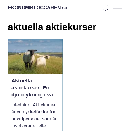
EKONOMIBLOGGAREN.
se
aktuella aktiekurser
Aktuella
aktiekurser: En
djupdykning i vad
det innebär och
Inledning: Aktiekurser
hur det påverkar
är en nyckelfaktor för
privatpersoner
privatpersoner som är
involverade i eller