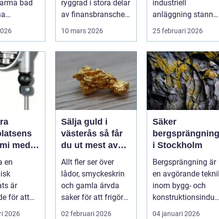
varma bad
ryggrad i stora delar
industriell
driftstopp
na
av finansbranschen.
anläggning stanna
ngar.
Bolag bygger nya
ofta produktionen
2026
10 mars 2026
25 februari 2026
tionen av
betalflö...
med den. Fö...
ra
Sälja guld i
Säker
platsens
västerås så får
bergsprängnin
mi med
du ut mest av
i Stockholm
block
dina smycken
a en
Allt fler ser över
Bergsprängning är
och mynt
isk
lådor, smyckeskrin
en avgörande tekni
ats är
och gamla ärvda
inom bygg- och
e för att
saker för att frigöra
konstruktionsindus
lsa och v...
värde som bara
rin. Den anv&...
ri 2026
02 februari 2026
04 januari 2026