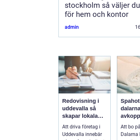
stockholm så väljer du rätt
för hem och kontor
admin
1
Redovisning i
Spahot
uddevalla så
dalarn
skapar lokala
avkopp
företag trygg
natur 
Att driva företag i
Att bo på
ekonomi
smaker 
Uddevalla innebär
Dalarna
av lan