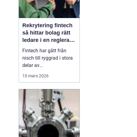
Rekrytering fintech
så hittar bolag rätt
ledare i en reglerad
tillväxtbransch
Fintech har gått från
nisch till ryggrad i stora
delar av
finansbranschen. Bolag
10 mars 2026
bygger nya betalflöden,
utmanar etablerade
banker och skapar helt
nya affärsmodeller.
Samtidigt ökar kraven
från både kunder,
investerare och
myndigheter. I den här