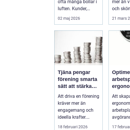
ofta många bollar i
mer än 
luften. Kunder,
och skö
leveranser, personal
behandli
02 maj 2026
21 mars 
och m...
Kombina
s...
Tjäna pengar
Optime
förening smarta
arbets
sätt att stärka
ergono
kassan utan
balans
Att driva en förening
Att skap
krångel
kräver mer än
ergonom
engagemang och
arbetspl
ideella krafter.
avgörand
Träningshallar ska
främja hä
18 februari 2026
17 februa