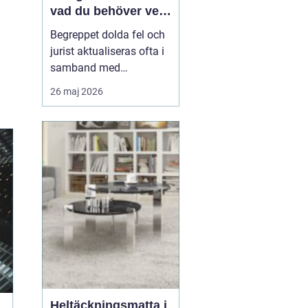
vad du behöver veta
när fel upptäcks
Begreppet dolda fel och
jurist aktualiseras ofta i
samband med
fastighetsköp där
26 maj 2026
köparen efter tillträdet
upptäcker problem som
inte var synliga vid
besiktning. Det kan
handla om fukt,
konstruktionsfel eller
andra brister som...
Heltäckningsmatta i