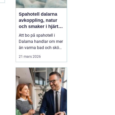
Spahotell dalarna
avkoppling, natur
och smaker i hjärtat
av landskapet
Att bo på spahotell i
Dalarna handlar om mer
än varma bad och sköna
behandlingar.
21 mars 2026
Kombinationen av stilla
sjöar, blå berg,
dalagårdar med historia
och vällagad mat skapar
en helhetsupplevelse
som många söker när
vardagen snurrar för
fort. Den som res...