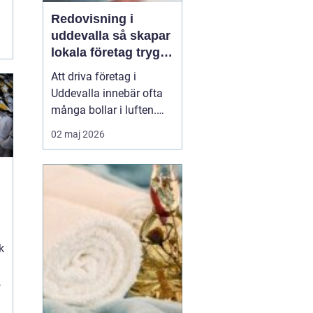
Redovisning i
r
uddevalla så skapar
lokala företag trygg
ekonomi
Att driva företag i
Uddevalla innebär ofta
många bollar i luften.
Kunder, leveranser,
02 maj 2026
personal och
marknadsföring ska
fungera samtidigt som
g
ekonomin behöver vara i
ordning. För många
företagare blir
redovisningen en källa
k
till stress, trots att den i...
t