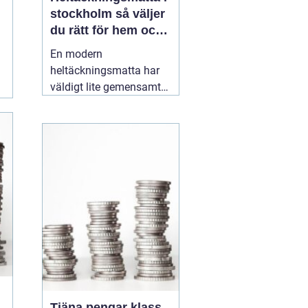
stockholm så väljer
du rätt för hem och
kontor
En modern
heltäckningsmatta har
väldigt lite gemensamt
med de dammiga
varianterna från 70 och
80talet. Dagens
textilgolv är slitstarka,
lättstädade och finns i
ett enormt spann av
färger, material och
strukturer. För den som
planerar
16 maj 2026
Tjäna pengar klass