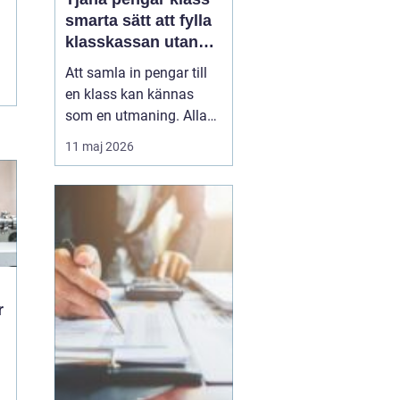
smarta sätt att fylla
klasskassan utan
stress
Att samla in pengar till
en klass kan kännas
som en utmaning. Alla
har olika förutsättningar,
11 maj 2026
tiden är begränsad och
skolan ska i princip vara
avgiftsfri. Samtidigt vill
många klasser ordna
klassresor, läger, nya
studiematerial eller
gemensamma upple...
r