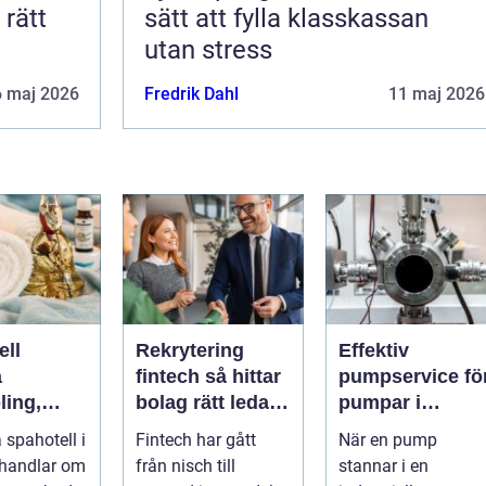
sätt att fylla klasskassan
utan stress
6 maj 2026
Fredrik Dahl
11 maj 2026
ell
Rekrytering
Effektiv
a
fintech så hittar
pumpservice fö
ling,
bolag rätt ledare
pumpar i
och
i en reglerad
industrin – så
 spahotell i
Fintech har gått
När en pump
i hjärtat
tillväxtbransch
undviker du
 handlar om
från nisch till
stannar i en
dskapet
kostsamma