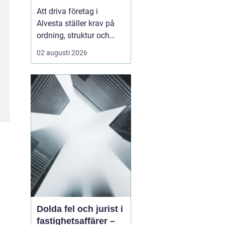
företagets ekonomi
Att driva företag i
Alvesta ställer krav på
ordning, struktur och
trygghet i ekonomin.
02 augusti 2026
Många företagare vill
lägga sin tid på kunder,
försäljning och
verksamhet inte på
bokföring,
kvittoredovisning och
rapporter. Därför väljer
allt fler att samarbet...
Dolda fel och jurist i
fastighetsaffärer –