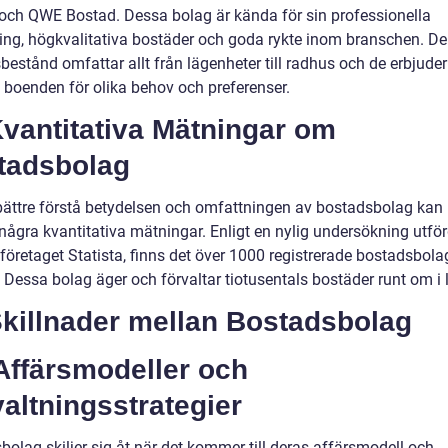
och QWE Bostad. Dessa bolag är kända för sin professionella
ning, högkvalitativa bostäder och goda rykte inom branschen. De
estånd omfattar allt från lägenheter till radhus och de erbjuder
v boenden för olika behov och preferenser.
 Kvantitativa Mätningar om
tadsbolag
 bättre förstå betydelsen och omfattningen av bostadsbolag ka
 några kvantitativa mätningar. Enligt en nylig undersökning utfö
kföretaget Statista, finns det över 1000 registrerade bostadsbolag
 Dessa bolag äger och förvaltar tiotusentals bostäder runt om i 
Skillnader mellan Bostadsbolag
Affärsmodeller och
altningsstrategier
olag skiljer sig åt när det kommer till deras affärsmodell och