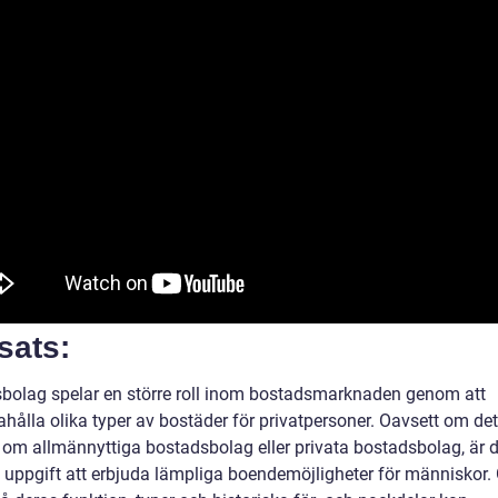
sats:
bolag spelar en större roll inom bostadsmarknaden genom att
ahålla olika typer av bostäder för privatpersoner. Oavsett om det
 om allmännyttiga bostadsbolag eller privata bostadsbolag, är 
 uppgift att erbjuda lämpliga boendemöjligheter för människor