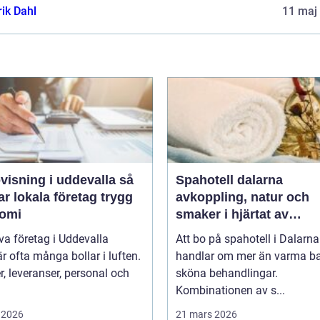
rik Dahl
11 maj
isning i uddevalla så
Spahotell dalarna
r lokala företag trygg
avkoppling, natur och
omi
smaker i hjärtat av
landskapet
iva företag i Uddevalla
Att bo på spahotell i Dalarna
r ofta många bollar i luften.
handlar om mer än varma b
, leveranser, personal och
sköna behandlingar.
Kombinationen av s...
 2026
21 mars 2026