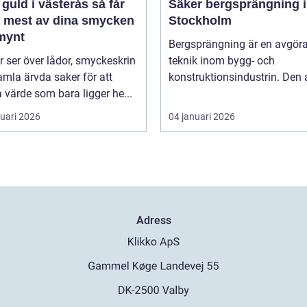
guld i västerås så får
Säker bergsprängning i
t mest av dina smycken
Stockholm
mynt
Bergsprängning är en avgör
ler ser över lådor, smyckeskrin
teknik inom bygg- och
mla ärvda saker för att
konstruktionsindustrin. Den 
a värde som bara ligger he...
ruari 2026
04 januari 2026
Adress