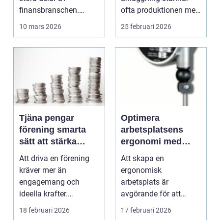
finansbranschen.
ofta produktionen med
Bolag bygger nya
den. Fö...
10 mars 2026
25 februari 2026
betalflö...
Tjäna pengar
Optimera
förening smarta
arbetsplatsens
sätt att stärka
ergonomi med
kassan utan
balansblock
Att driva en förening
Att skapa en
krångel
kräver mer än
ergonomisk
engagemang och
arbetsplats är
ideella krafter.
avgörande för att
Träningshallar ska
främja hälsa och v...
18 februari 2026
17 februari 2026
hyras, cuper ...