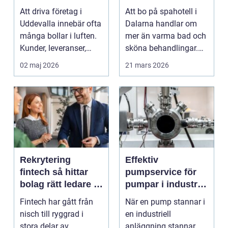
företag trygg
hjärtat av
Att driva företag i
Att bo på spahotell i
ekonomi
landskapet
Uddevalla innebär ofta
Dalarna handlar om
många bollar i luften.
mer än varma bad och
Kunder, leveranser,
sköna behandlingar.
personal och m...
Kombinationen av s...
02 maj 2026
21 mars 2026
Rekrytering
Effektiv
fintech så hittar
pumpservice för
bolag rätt ledare i
pumpar i industrin
en reglerad
– så undviker du
Fintech har gått från
När en pump stannar i
tillväxtbransch
kostsamma
nisch till ryggrad i
en industriell
driftstopp
stora delar av
anläggning stannar