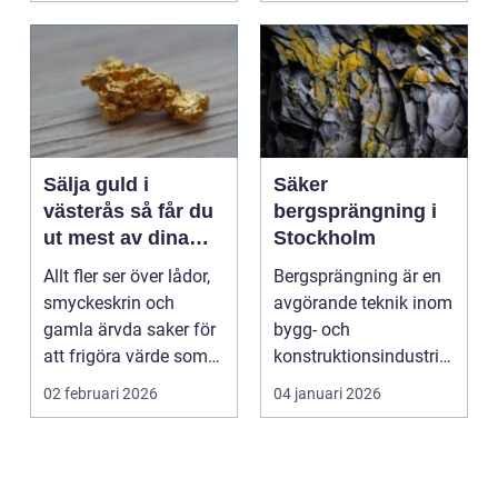
Sälja guld i
Säker
västerås så får du
bergsprängning i
ut mest av dina
Stockholm
smycken och mynt
Allt fler ser över lådor,
Bergsprängning är en
smyckeskrin och
avgörande teknik inom
gamla ärvda saker för
bygg- och
att frigöra värde som
konstruktionsindustrin.
bara ligger he...
Den anv&...
02 februari 2026
04 januari 2026