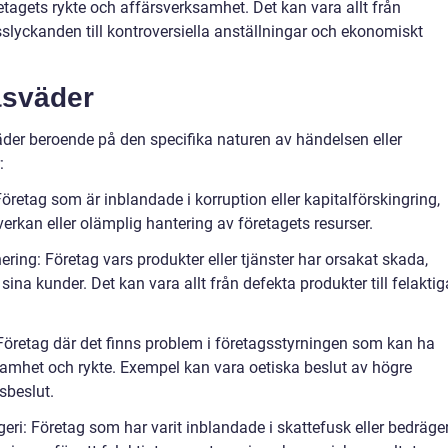
tagets rykte och affärsverksamhet. Det kan vara allt från
lyckanden till kontroversiella anställningar och ekonomiskt
åsväder
väder beroende på den specifika naturen av händelsen eller
:
retag som är inblandade i korruption eller kapitalförskingring,
rkan eller olämplig hantering av företagets resurser.
ing: Företag vars produkter eller tjänster har orsakat skada,
sina kunder. Det kan vara allt från defekta produkter till felaktig
Företag där det finns problem i företagsstyrningen som kan ha
amhet och rykte. Exempel kan vara oetiska beslut av högre
gsbeslut.
geri: Företag som har varit inblandade i skattefusk eller bedräger