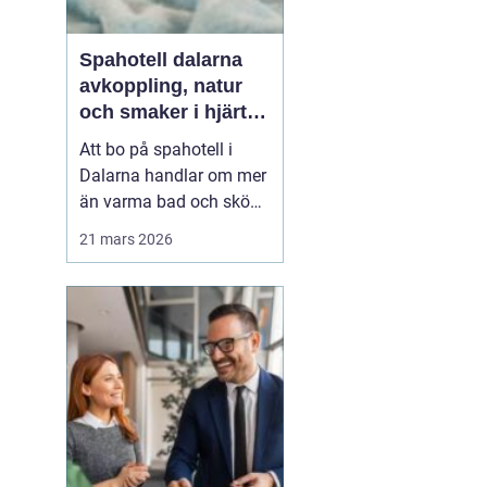
Spahotell dalarna
avkoppling, natur
och smaker i hjärtat
av landskapet
Att bo på spahotell i
Dalarna handlar om mer
än varma bad och sköna
behandlingar.
21 mars 2026
Kombinationen av stilla
sjöar, blå berg,
dalagårdar med historia
och vällagad mat skapar
en helhetsupplevelse
som många söker när
vardagen snurrar för
fort. Den som res...