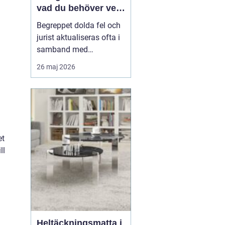
vad du behöver veta
när fel upptäcks
Begreppet dolda fel och
jurist aktualiseras ofta i
samband med
fastighetsköp där
26 maj 2026
köparen efter tillträdet
upptäcker problem som
inte var synliga vid
besiktning. Det kan
handla om fukt,
konstruktionsfel eller
et
andra brister som...
ll
Heltäckningsmatta i