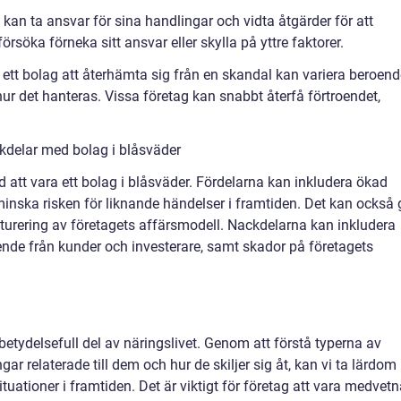
 kan ta ansvar för sina handlingar och vidta åtgärder för att
söka förneka sitt ansvar eller skylla på yttre faktorer.
r ett bolag att återhämta sig från en skandal kan variera beroen
ur det hanteras. Vissa företag kan snabbt återfå förtroendet,
kdelar med bolag i blåsväder
 att vara ett bolag i blåsväder. Fördelarna kan inkludera ökad
minska risken för liknande händelser i framtiden. Det kan också 
kturering av företagets affärsmodell. Nackdelarna kan inkludera
ende från kunder och investerare, samt skador på företagets
etydelsefull del av näringslivet. Genom att förstå typerna av
gar relaterade till dem och hur de skiljer sig åt, kan vi ta lärdom
tuationer i framtiden. Det är viktigt för företag att vara medvet