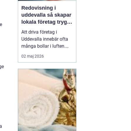
Redovisning i
uddevalla så skapar
lokala företag trygg
de
ekonomi
Att driva företag i
Uddevalla innebär ofta
många bollar i luften.
Kunder, leveranser,
02 maj 2026
personal och
ge
marknadsföring ska
fungera samtidigt som
ekonomin behöver vara i
ordning. För många
företagare blir
redovisningen en källa
till stress, trots att den i...
na