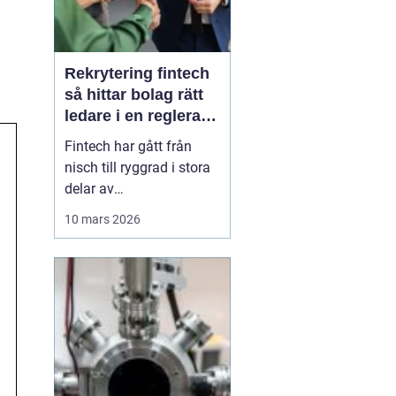
Rekrytering fintech
så hittar bolag rätt
ledare i en reglerad
tillväxtbransch
Fintech har gått från
nisch till ryggrad i stora
delar av
finansbranschen. Bolag
10 mars 2026
bygger nya betalflöden,
utmanar etablerade
banker och skapar helt
nya affärsmodeller.
Samtidigt ökar kraven
från både kunder,
investerare och
myndigheter. I den här