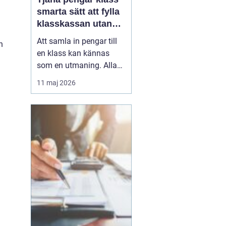
smarta sätt att fylla
klasskassan utan
stress
Att samla in pengar till
n
en klass kan kännas
som en utmaning. Alla
har olika förutsättningar,
11 maj 2026
tiden är begränsad och
skolan ska i princip vara
avgiftsfri. Samtidigt vill
många klasser ordna
klassresor, läger, nya
studiematerial eller
gemensamma upple...
n