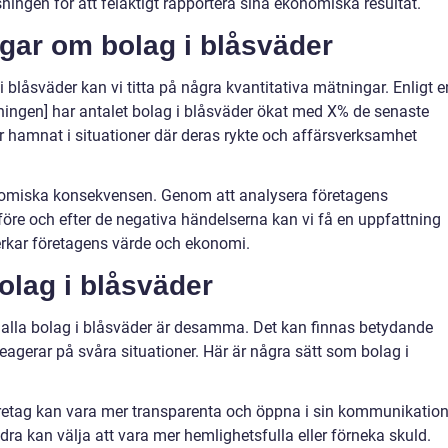
ingen för att felaktigt rapportera sina ekonomiska resultat.
ngar om bolag i blåsväder
i blåsväder kan vi titta på några kvantitativa mätningar. Enligt e
ngen] har antalet bolag i blåsväder ökat med X% de senaste
har hamnat i situationer där deras rykte och affärsverksamhet
nomiska konsekvensen. Genom att analysera företagens
före och efter de negativa händelserna kan vi få en uppfattning
rkar företagens värde och ekonomi.
olag i blåsväder
te alla bolag i blåsväder är desamma. Det kan finnas betydande
reagerar på svåra situationer. Här är några sätt som bolag i
retag kan vara mer transparenta och öppna i sin kommunikatio
ra kan välja att vara mer hemlighetsfulla eller förneka skuld.