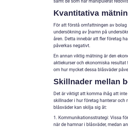
samt de som har manipulerat redovisn
Kvantitativa mätni
För att förstå omfattningen av bolag 
undersökning av [namn på undersökni
åren. Detta innebär att fler företag 
påverkas negativt.
En annan viktig mätning är den eko
aktiekurser och ekonomiska resultat 
om hur mycket dessa blåsväder påve
Skillnader mellan b
Det är viktigt att komma ihåg att in
skillnader i hur företag hanterar och 
blåsväder kan skilja sig åt:
1. Kommunikationsstrategi: Vissa fö
när de hamnar i blåsväder, medan and