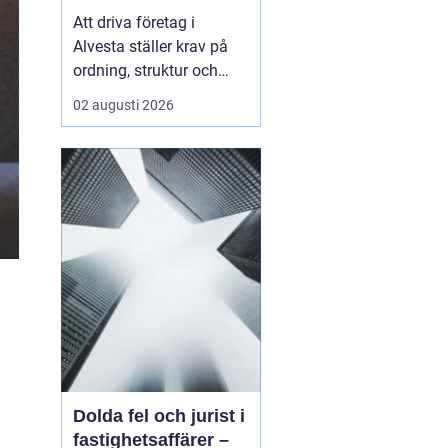
företagets ekonomi
Att driva företag i
Alvesta ställer krav på
ordning, struktur och
trygghet i ekonomin.
02 augusti 2026
Många företagare vill
lägga sin tid på kunder,
försäljning och
verksamhet inte på
bokföring,
kvittoredovisning och
rapporter. Därför väljer
allt fler att samarbet...
Dolda fel och jurist i
fastighetsaffärer –