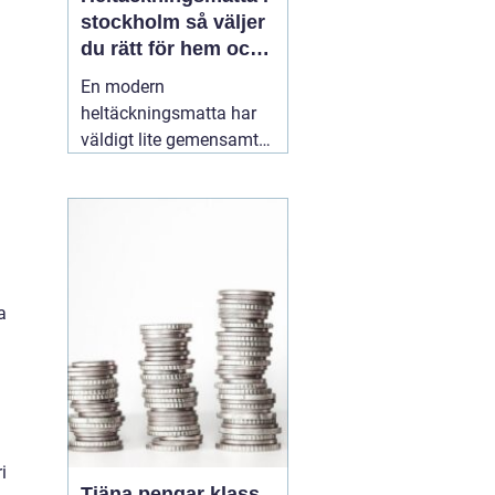
stockholm så väljer
du rätt för hem och
kontor
En modern
heltäckningsmatta har
väldigt lite gemensamt
med de dammiga
varianterna från 70 och
80talet. Dagens
textilgolv är slitstarka,
lättstädade och finns i
ett enormt spann av
a
färger, material och
strukturer. För den som
planerar
16 maj 2026
i
Tjäna pengar klass