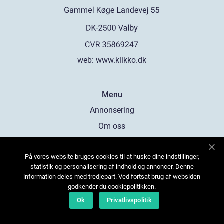
web:
www.klikko.dk
Menu
Annonsering
Om oss
Cookies
På vores website bruges cookies til at huske dine indstillinger,
Kontakta oss
statistik og personalisering af indhold og annoncer. Denne
Sitemap
information deles med tredjepart. Ved fortsat brug af websiden
godkender du cookiepolitikken.
Ok
Privatlivspolitik