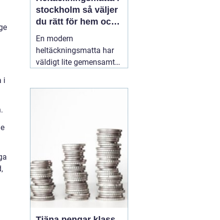
stockholm så väljer
du rätt för hem och
ge
kontor
En modern
heltäckningsmatta har
väldigt lite gemensamt
med de dammiga
 i
varianterna från 70 och
80talet. Dagens
textilgolv är slitstarka,
.
lättstädade och finns i
de
ett enormt spann av
färger, material och
strukturer. För den som
iga
planerar
16 maj 2026
,
Tjäna pengar klass