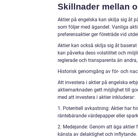
Skillnader mellan o
Aktier på engelska kan skilja sig åt p
som följer med ägandet. Vanliga aktie
preferensaktier ger företräde vid utde
Aktier kan också skilja sig åt basera
kan påverka dess volatilitet och mö
reglerade och transparenta än andra, 
Historisk genomgång av för- och nac
Att investera i aktier på engelska erb
aktiemarknaden gett möjlighet till go
med att investera i aktier inkluderar:
1. Potentiell avkastning: Aktier har h
räntebärande värdepapper eller sparko
2. Medejande: Genom att äga aktier får
känsla av delaktighet och inflytande.