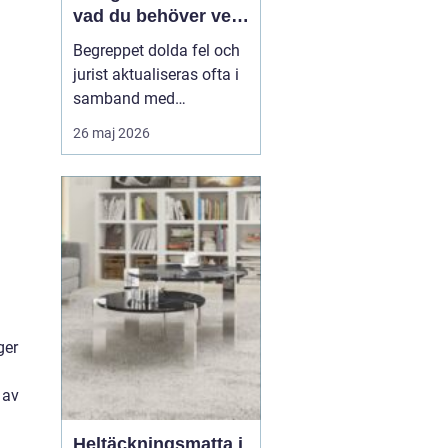
vad du behöver veta
när fel upptäcks
Begreppet dolda fel och
jurist aktualiseras ofta i
samband med
fastighetsköp där
26 maj 2026
köparen efter tillträdet
upptäcker problem som
inte var synliga vid
besiktning. Det kan
handla om fukt,
konstruktionsfel eller
andra brister som...
ger
 av
Heltäckningsmatta i