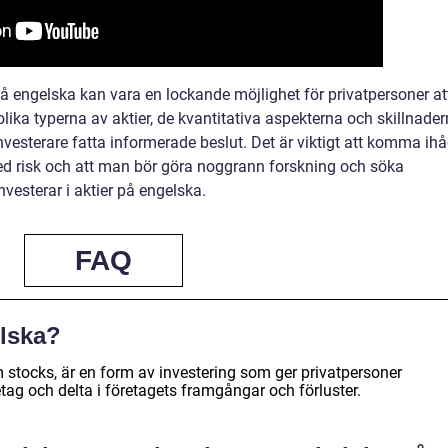
 på engelska kan vara en lockande möjlighet för privatpersoner at
olika typerna av aktier, de kvantitativa aspekterna och skillnade
nvesterare fatta informerade beslut. Det är viktigt att komma ih
 med risk och att man bör göra noggrann forskning och söka
vesterar i aktier på engelska.
FAQ
elska?
 stocks, är en form av investering som ger privatpersoner
etag och delta i företagets framgångar och förluster.