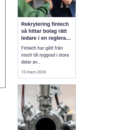
Rekrytering fintech
så hittar bolag rätt
ledare i en reglerad
tillväxtbransch
Fintech har gått från
nisch till ryggrad i stora
delar av
finansbranschen. Bolag
10 mars 2026
bygger nya betalflöden,
utmanar etablerade
banker och skapar helt
nya affärsmodeller.
Samtidigt ökar kraven
från både kunder,
investerare och
myndigheter. I den här