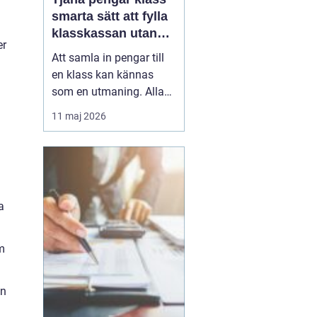
smarta sätt att fylla
klasskassan utan
er
stress
Att samla in pengar till
en klass kan kännas
som en utmaning. Alla
har olika förutsättningar,
11 maj 2026
tiden är begränsad och
skolan ska i princip vara
avgiftsfri. Samtidigt vill
många klasser ordna
klassresor, läger, nya
a
studiematerial eller
gemensamma upple...
om
en