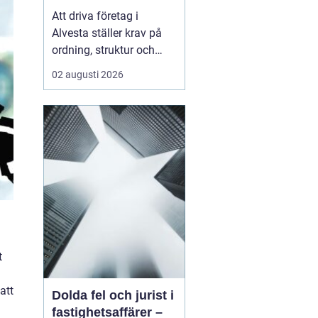
företagets ekonomi
Att driva företag i
Alvesta ställer krav på
ordning, struktur och
trygghet i ekonomin.
02 augusti 2026
Många företagare vill
lägga sin tid på kunder,
försäljning och
verksamhet inte på
bokföring,
kvittoredovisning och
rapporter. Därför väljer
allt fler att samarbet...
t
att
Dolda fel och jurist i
fastighetsaffärer –