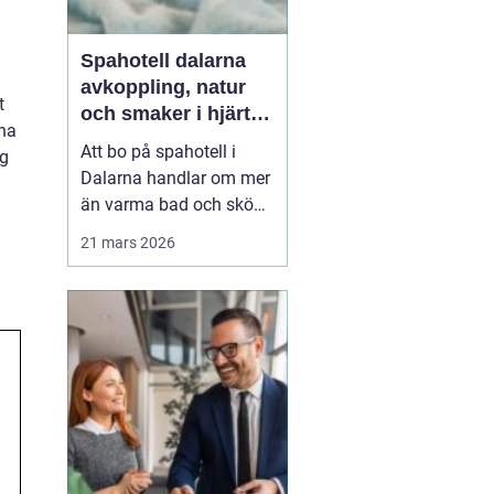
Spahotell dalarna
avkoppling, natur
t
och smaker i hjärtat
rna
av landskapet
Att bo på spahotell i
åg
Dalarna handlar om mer
än varma bad och sköna
behandlingar.
21 mars 2026
Kombinationen av stilla
sjöar, blå berg,
dalagårdar med historia
och vällagad mat skapar
en helhetsupplevelse
som många söker när
vardagen snurrar för
fort. Den som res...