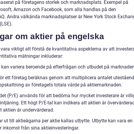
r baserat på företagens storlek och marknadsplats. Exempel på
icrosoft, Amazon och Facebook, som alla handlas på den
. Andra välkända marknadsplatser är New York Stock Exchan
(LSE).
ngar om aktier på engelska
vara viktigt att förstå de kvantitativa aspekterna av att investera
ntitativa mätningar inkluderar:
tie kan variera beroende på efterfrågan och utbudet på marknaden
r ett företag beräknas genom att multiplicera antalet uteståen
uppskattning av företagets totala värde på aktiemarknaden.
andet (P/E) används för att bedöma hur mycket investerare är vill
s intjäning. Ett högt P/E-tal kan indikera att aktien är övervärderad
tt aktien är undervärderad.
r ut till aktieägarna per aktie kallas utbytte. Utbytte kan vara en
r inkomst från sina aktieinvesteringar.