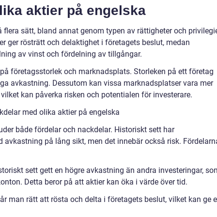
lika aktier på engelska
å flera sätt, bland annat genom typen av rättigheter och privilegi
r ger rösträtt och delaktighet i företagets beslut, medan
lning av vinst och fördelning av tillgångar.
t på företagsstorlek och marknadsplats. Storleken på ett företag
jliga avkastning. Dessutom kan vissa marknadsplatser vara mer
vilket kan påverka risken och potentialen för investerare.
kdelar med olika aktier på engelska
juder både fördelar och nackdelar. Historiskt sett har
d avkastning på lång sikt, men det innebär också risk. Fördelarn
istoriskt sett gett en högre avkastning än andra investeringar, s
nton. Detta beror på att aktier kan öka i värde över tid.
 man rätt att rösta och delta i företagets beslut, vilket kan ge 