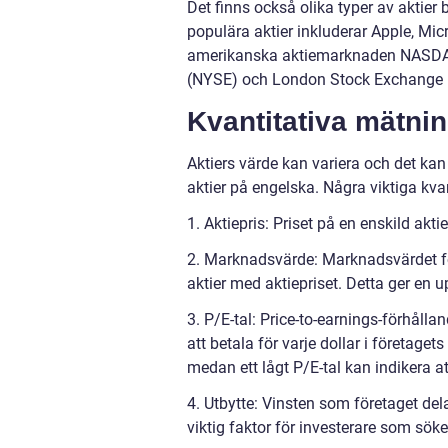
Det finns också olika typer av aktie
populära aktier inkluderar Apple, M
amerikanska aktiemarknaden NASDAQ
(NYSE) och London Stock Exchange 
Kvantitativa mätni
Aktiers värde kan variera och det kan 
aktier på engelska. Några viktiga kva
1. Aktiepris: Priset på en enskild ak
2. Marknadsvärde: Marknadsvärdet fö
aktier med aktiepriset. Detta ger en 
3. P/E-tal: Price-to-earnings-förhåll
att betala för varje dollar i företaget
medan ett lågt P/E-tal kan indikera a
4. Utbytte: Vinsten som företaget dela
viktig faktor för investerare som söke