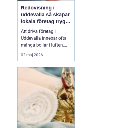
Redovisning i
uddevalla så skapar
lokala företag trygg
ekonomi
Att driva företag i
Uddevalla innebär ofta
många bollar i luften.
Kunder, leveranser,
02 maj 2026
personal och
marknadsföring ska
fungera samtidigt som
ekonomin behöver vara i
ordning. För många
företagare blir
redovisningen en källa
till stress, trots att den i...