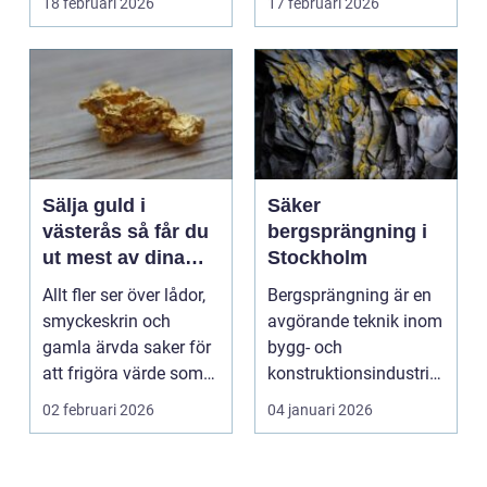
18 februari 2026
17 februari 2026
hyras, cuper ...
Sälja guld i
Säker
västerås så får du
bergsprängning i
ut mest av dina
Stockholm
smycken och mynt
Allt fler ser över lådor,
Bergsprängning är en
smyckeskrin och
avgörande teknik inom
gamla ärvda saker för
bygg- och
att frigöra värde som
konstruktionsindustrin.
bara ligger he...
Den anv&...
02 februari 2026
04 januari 2026