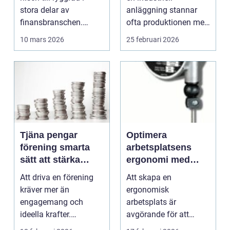
driftstopp
stora delar av
anläggning stannar
finansbranschen.
ofta produktionen med
Bolag bygger nya
den. Fö...
10 mars 2026
25 februari 2026
betalflö...
Tjäna pengar
Optimera
förening smarta
arbetsplatsens
sätt att stärka
ergonomi med
kassan utan
balansblock
Att driva en förening
Att skapa en
krångel
kräver mer än
ergonomisk
engagemang och
arbetsplats är
ideella krafter.
avgörande för att
Träningshallar ska
främja hälsa och v...