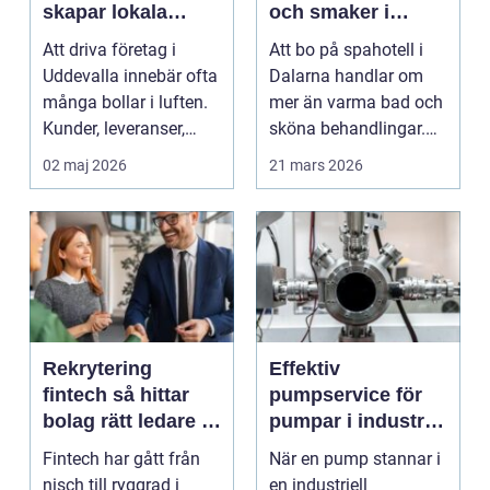
skapar lokala
och smaker i
företag trygg
hjärtat av
Att driva företag i
Att bo på spahotell i
ekonomi
landskapet
Uddevalla innebär ofta
Dalarna handlar om
många bollar i luften.
mer än varma bad och
Kunder, leveranser,
sköna behandlingar.
personal och m...
Kombinationen av s...
02 maj 2026
21 mars 2026
Rekrytering
Effektiv
fintech så hittar
pumpservice för
bolag rätt ledare i
pumpar i industrin
en reglerad
– så undviker du
Fintech har gått från
När en pump stannar i
tillväxtbransch
kostsamma
nisch till ryggrad i
en industriell