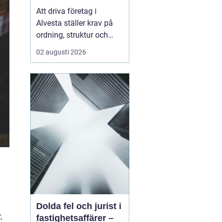
företagets ekonomi
Att driva företag i
Alvesta ställer krav på
ordning, struktur och
trygghet i ekonomin.
02 augusti 2026
Många företagare vill
lägga sin tid på kunder,
försäljning och
verksamhet inte på
bokföring,
kvittoredovisning och
rapporter. Därför väljer
allt fler att samarbet...
Dolda fel och jurist i
,
fastighetsaffärer –