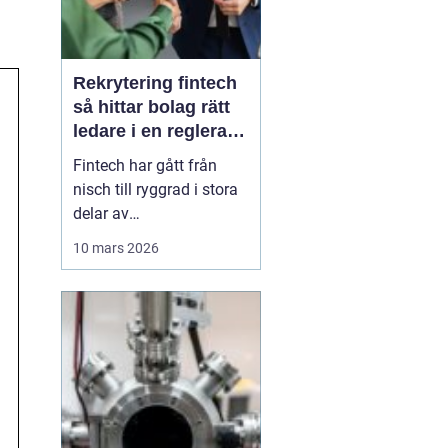
Rekrytering fintech
så hittar bolag rätt
ledare i en reglerad
tillväxtbransch
Fintech har gått från
nisch till ryggrad i stora
delar av
finansbranschen. Bolag
10 mars 2026
bygger nya betalflöden,
utmanar etablerade
banker och skapar helt
nya affärsmodeller.
Samtidigt ökar kraven
från både kunder,
investerare och
myndigheter. I den här