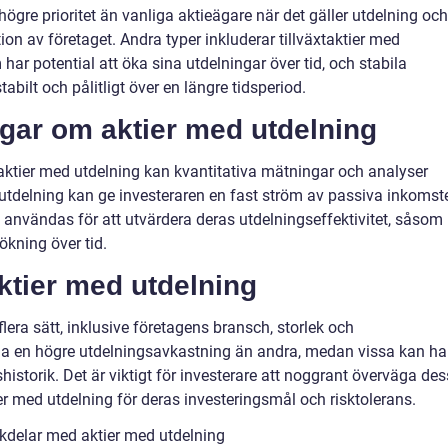
högre prioritet än vanliga aktieägare när det gäller utdelning och
tion av företaget. Andra typer inkluderar tillväxtaktier med
 har potential att öka sina utdelningar över tid, och stabila
tabilt och pålitligt över en längre tidsperiod.
ngar om aktier med utdelning
r aktier med utdelning kan kvantitativa mätningar och analyser
 utdelning kan ge investeraren en fast ström av passiva inkomste
 användas för att utvärdera deras utdelningseffektivitet, såsom
kning över tid.
ktier med utdelning
flera sätt, inklusive företagens bransch, storlek och
 ha en högre utdelningsavkastning än andra, medan vissa kan ha
shistorik. Det är viktigt för investerare att noggrant överväga de
ktier med utdelning för deras investeringsmål och risktolerans.
kdelar med aktier med utdelning