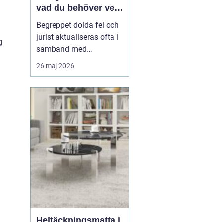
vad du behöver veta
när fel upptäcks
Begreppet dolda fel och
jurist aktualiseras ofta i
g
samband med
fastighetsköp där
26 maj 2026
köparen efter tillträdet
upptäcker problem som
inte var synliga vid
besiktning. Det kan
handla om fukt,
konstruktionsfel eller
andra brister som...
Heltäckningsmatta i