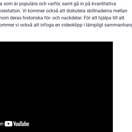
lka som är populära och varför, samt gå in på kvantitativa
 prestation. Vi kommer också att diskutera skillnaderna mellan
om deras historiska för- och nackdelar. För att hjälpa till att
 kommer vi också att infoga en videoklipp i lämpligt sammanhan