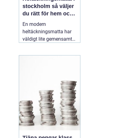
stockholm så väljer
du rätt för hem och
kontor
En modern
heltäckningsmatta har
väldigt lite gemensamt
med de dammiga
varianterna från 70 och
80talet. Dagens
textilgolv är slitstarka,
lättstädade och finns i
ett enormt spann av
färger, material och
strukturer. För den som
planerar
16 maj 2026
Tjäna pengar klass