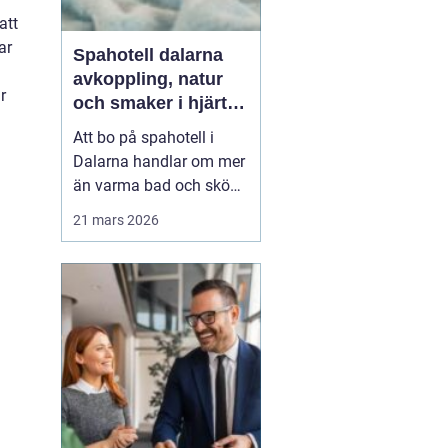
att
ar
Spahotell dalarna
avkoppling, natur
r
och smaker i hjärtat
av landskapet
Att bo på spahotell i
Dalarna handlar om mer
än varma bad och sköna
behandlingar.
21 mars 2026
Kombinationen av stilla
sjöar, blå berg,
dalagårdar med historia
och vällagad mat skapar
en helhetsupplevelse
som många söker när
vardagen snurrar för
fort. Den som res...