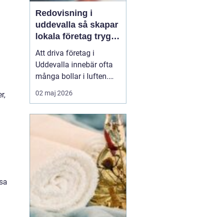
Redovisning i
uddevalla så skapar
lokala företag trygg
ekonomi
Att driva företag i
Uddevalla innebär ofta
många bollar i luften.
Kunder, leveranser,
02 maj 2026
r,
personal och
marknadsföring ska
fungera samtidigt som
ekonomin behöver vara i
ordning. För många
företagare blir
redovisningen en källa
till stress, trots att den i...
ssa