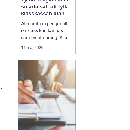
smarta sätt att fylla
klasskassan utan
stress
Att samla in pengar till
en klass kan kännas
som en utmaning. Alla
har olika förutsättningar,
11 maj 2026
tiden är begränsad och
skolan ska i princip vara
avgiftsfri. Samtidigt vill
många klasser ordna
klassresor, läger, nya
studiematerial eller
r
gemensamma upple...