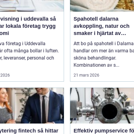
isning i uddevalla så
Spahotell dalarna
r lokala företag trygg
avkoppling, natur och
omi
smaker i hjärtat av
landskapet
iva företag i Uddevalla
Att bo på spahotell i Dalarna
r ofta många bollar i luften.
handlar om mer än varma b
, leveranser, personal och
sköna behandlingar.
Kombinationen av s...
 2026
21 mars 2026
ring fintech så hittar
Effektiv pumpservice fö