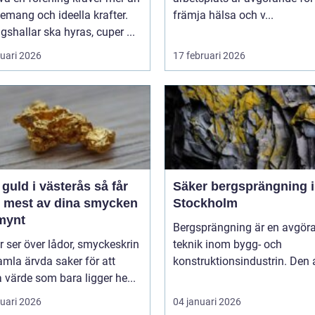
mang och ideella krafter.
främja hälsa och v...
gshallar ska hyras, cuper ...
ruari 2026
17 februari 2026
guld i västerås så får
Säker bergsprängning i
t mest av dina smycken
Stockholm
mynt
Bergsprängning är en avgör
ler ser över lådor, smyckeskrin
teknik inom bygg- och
mla ärvda saker för att
konstruktionsindustrin. Den 
a värde som bara ligger he...
ruari 2026
04 januari 2026