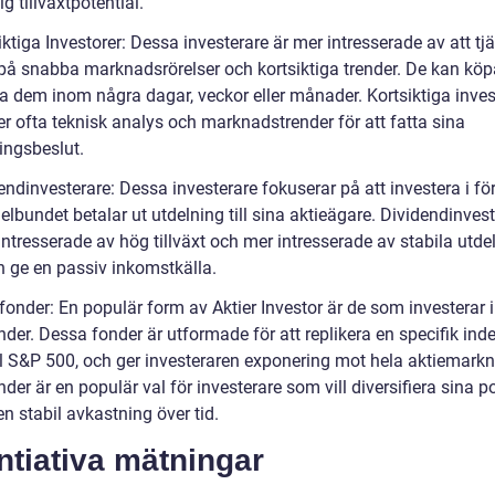
ig tillväxtpotential.
iktiga Investorer: Dessa investerare är mer intresserade av att tj
på snabba marknadsrörelser och kortsiktiga trender. De kan köpa
ja dem inom några dagar, veckor eller månader. Kortsiktiga inves
r ofta teknisk analys och marknadstrender för att fatta sina
ingsbeslut.
endinvesterare: Dessa investerare fokuserar på att investera i fö
lbundet betalar ut utdelning till sina aktieägare. Dividendinvest
ntresserade av hög tillväxt och mer intresserade av stabila utde
 ge en passiv inkomstkälla.
fonder: En populär form av Aktier Investor är de som investerar i
der. Dessa fonder är utformade för att replikera en specifik index,
 S&P 500, och ger investeraren exponering mot hela aktiemark
der är en populär val för investerare som vill diversifiera sina po
n stabil avkastning över tid.
ntiativa mätningar