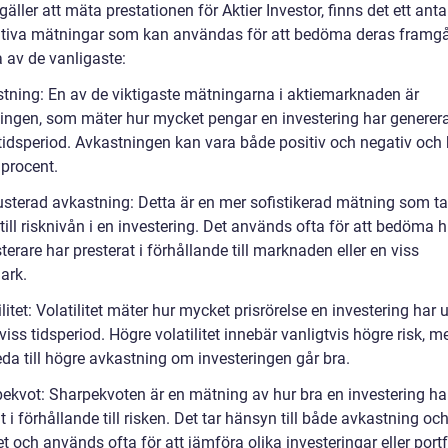
gäller att mäta prestationen för Aktier Investor, finns det ett anta
ativa mätningar som kan användas för att bedöma deras framg
 av de vanligaste:
stning: En av de viktigaste mätningarna i aktiemarknaden är
ingen, som mäter hur mycket pengar en investering har generera
 tidsperiod. Avkastningen kan vara både positiv och negativ och
 procent.
justerad avkastning: Detta är en mer sofistikerad mätning som ta
ill risknivån i en investering. Det används ofta för att bedöma h
terare har presterat i förhållande till marknaden eller en viss
ark.
ilitet: Volatilitet mäter hur mycket prisrörelse en investering har 
viss tidsperiod. Högre volatilitet innebär vanligtvis högre risk, 
da till högre avkastning om investeringen går bra.
pekvot: Sharpekvoten är en mätning av hur bra en investering ha
t i förhållande till risken. Det tar hänsyn till både avkastning oc
tet och används ofta för att jämföra olika investeringar eller portf