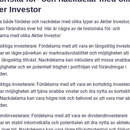
er Investor
s både fördelar och nackdelar med olika typer av Aktier Investor
n förändras över tid. Här är några av de historiska för- och
arna med olika Aktier Investor:
iktiga investerare: Fördelarna med att vara en långsiktig invest
rar en lägre påverkan av marknadsvolatilitet och möjligheten att
 långsiktig tillväxt. Nackdelarna kan inkludera att missa snabba
ligheter och en potentiell tröghet i portföljen vid förändringar i
den.
iktiga investerare: Fördelarna med att vara en kortsiktig invester
ar möjligheten att tjäna snabba vinster och dra nytta av kortsikt
. Nackdelarna kan vara högre risk och behovet av att vara mer ak
den.
dendinvesterare: Fördelarna med att vara en dividendinvesterare
ar en stabil inkomstkälla och potentialen att dra nytta av aktie
 över tid. Nackdelarna kan vara lägre tillväxtpotential och förlus