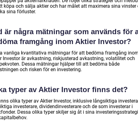
epapper på aktiemarknaden. De följer olika strategier och metod
tt köpa och sälja aktier och har målet att maximera sina vinster
a sina förluster.
d är några mätningar som används för a
döma framgång inom Aktier Investor?
a vanliga kvantitativa mätningar för att bedöma framgång ino
r Investor är avkastning, riskjusterad avkastning, volatilitet och
pekvoten. Dessa mätningar hjälper till att bedöma både
tningen och risken för en investering.
ka typer av Aktier Investor finns det?
inns olika typer av Aktier Investor, inklusive långsiktiga investera
iktiga investerare, dividendinvesterare och de som investerar i
fonder. Dessa olika typer skiljer sig åt i sina investeringsstrateg
kapitalbehov.