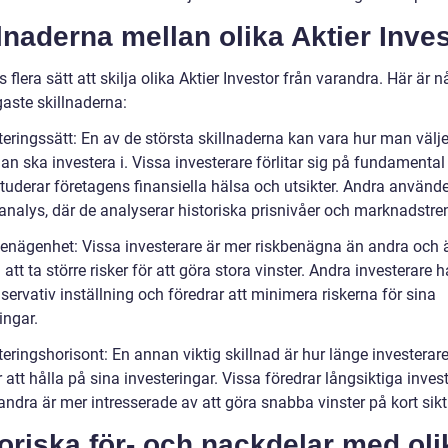
lnaderna mellan olika Aktier Inve
s flera sätt att skilja olika Aktier Investor från varandra. Här är 
gaste skillnaderna:
teringssätt: En av de största skillnaderna kan vara hur man välje
an ska investera i. Vissa investerare förlitar sig på fundamental
tuderar företagens finansiella hälsa och utsikter. Andra använde
 analys, där de analyserar historiska prisnivåer och marknadstre
benägenhet: Vissa investerare är mer riskbenägna än andra och 
att ta större risker för att göra stora vinster. Andra investerare h
ervativ inställning och föredrar att minimera riskerna för sina
ingar.
teringshorisont: En annan viktig skillnad är hur länge investerar
 att hålla på sina investeringar. Vissa föredrar långsiktiga invest
ndra är mer intresserade av att göra snabba vinster på kort sikt
oriska för- och nackdelar med oli