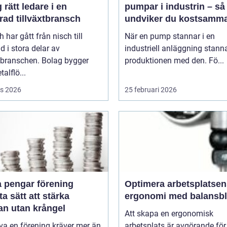
 rätt ledare i en
pumpar i industrin – så
rad tillväxtbransch
undviker du kostsamm
driftstopp
h har gått från nisch till
När en pump stannar i en
d i stora delar av
industriell anläggning stann
sbranschen. Bolag bygger
produktionen med den. Fö...
talflö...
s 2026
25 februari 2026
a pengar förening
Optimera arbetsplatsen
a sätt att stärka
ergonomi med balansb
an utan krångel
Att skapa en ergonomisk
iva en förening kräver mer än
arbetsplats är avgörande för