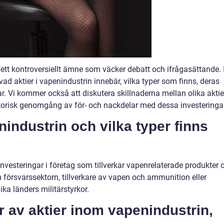
ett kontroversiellt ämne som väcker debatt och ifrågasättande. 
ad aktier i vapenindustrin innebär, vilka typer som finns, deras
r. Vi kommer också att diskutera skillnaderna mellan olika aktie
torisk genomgång av för- och nackdelar med dessa investeringar
nindustrin och vilka typer finns
investeringar i företag som tillverkar vapenrelaterade produkter 
 försvarssektorn, tillverkare av vapen och ammunition eller
lika länders militärstyrkor.
er av aktier inom vapenindustrin,