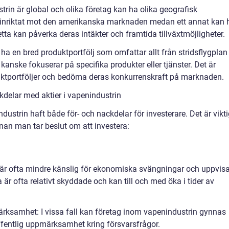
rin är global och olika företag kan ha olika geografisk
r inriktat mot den amerikanska marknaden medan ett annat kan 
etta kan påverka deras intäkter och framtida tillväxtmöjligheter.
ha en bred produktportfölj som omfattar allt från stridsflygplan t
anske fokuserar på specifika produkter eller tjänster. Det är
duktportföljer och bedöma deras konkurrenskraft på marknaden.
delar med aktier i vapenindustrin
ndustrin haft både för- och nackdelar för investerare. Det är vikti
nnan man tar beslut om att investera:
n är ofta mindre känslig för ekonomiska svängningar och uppvisa
a är ofta relativt skyddade och kan till och med öka i tider av
ärksamhet: I vissa fall kan företag inom vapenindustrin gynnas
fentlig uppmärksamhet kring försvarsfrågor.