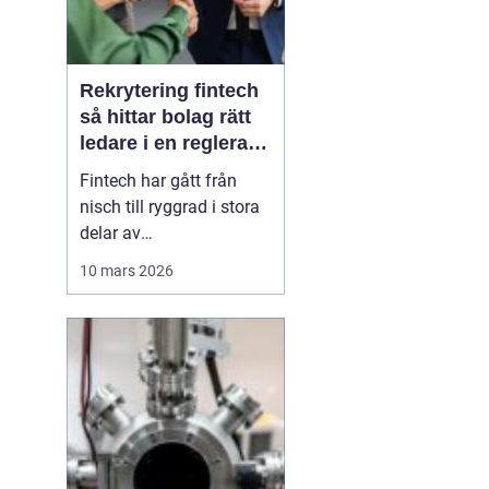
Rekrytering fintech
så hittar bolag rätt
ledare i en reglerad
tillväxtbransch
Fintech har gått från
nisch till ryggrad i stora
delar av
finansbranschen. Bolag
10 mars 2026
bygger nya betalflöden,
utmanar etablerade
banker och skapar helt
nya affärsmodeller.
Samtidigt ökar kraven
från både kunder,
investerare och
myndigheter. I den här