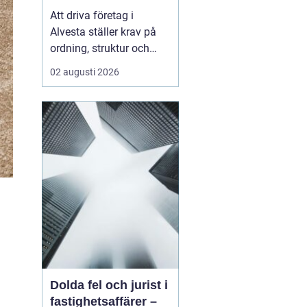
företagets ekonomi
Att driva företag i
Alvesta ställer krav på
ordning, struktur och
trygghet i ekonomin.
02 augusti 2026
Många företagare vill
lägga sin tid på kunder,
försäljning och
verksamhet inte på
bokföring,
kvittoredovisning och
rapporter. Därför väljer
allt fler att samarbet...
Dolda fel och jurist i
fastighetsaffärer –