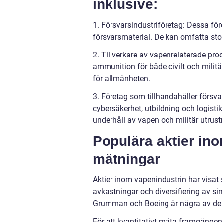
inklusive:
1. Försvarsindustriföretag: Dessa för
försvarsmaterial. De kan omfatta st
2. Tillverkare av vapenrelaterade pro
ammunition för både civilt och milit
för allmänheten.
3. Företag som tillhandahåller försv
cybersäkerhet, utbildning och logistik
underhåll av vapen och militär utrust
Populära aktier ino
mätningar
Aktier inom vapenindustrin har visat
avkastningar och diversifiering av s
Grumman och Boeing är några av de m
För att kvantitativt mäta framgången 