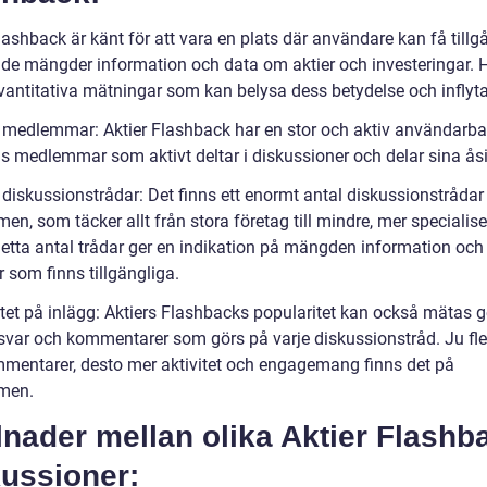
lashback är känt för att vara en plats där användare kan få tillgå
de mängder information och data om aktier och investeringar. H
vantitativa mätningar som kan belysa dess betydelse och inflyt
l medlemmar: Aktier Flashback har en stor och aktiv användarb
ls medlemmar som aktivt deltar i diskussioner och delar sina åsi
 diskussionstrådar: Det finns ett enormt antal diskussionstrådar
men, som täcker allt från stora företag till mindre, mer specialis
 Detta antal trådar ger en indikation på mängden information och
 som finns tillgängliga.
vitet på inlägg: Aktiers Flashbacks popularitet kan också mätas
 svar och kommentarer som görs på varje diskussionstråd. Ju fle
mentarer, desto mer aktivitet och engagemang finns det på
rmen.
lnader mellan olika Aktier Flashb
kussioner: