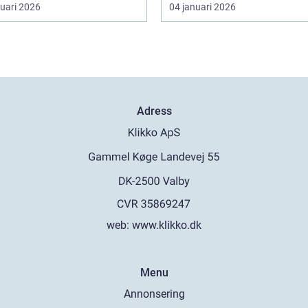
ruari 2026
04 januari 2026
Adress
web:
www.klikko.dk
Menu
Annonsering