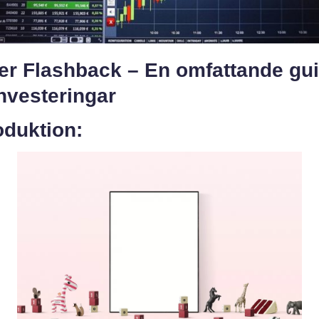
ier Flashback – En omfattande gu
 investeringar
oduktion: