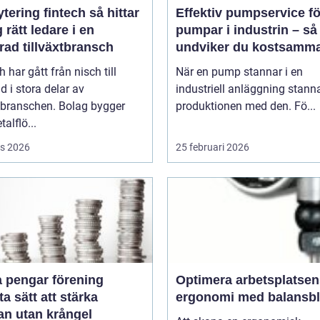
ring fintech så hittar
Effektiv pumpservice fö
 rätt ledare i en
pumpar i industrin – så
rad tillväxtbransch
undviker du kostsamm
driftstopp
h har gått från nisch till
När en pump stannar i en
d i stora delar av
industriell anläggning stann
sbranschen. Bolag bygger
produktionen med den. Fö...
talflö...
s 2026
25 februari 2026
a pengar förening
Optimera arbetsplatsen
a sätt att stärka
ergonomi med balansb
an utan krångel