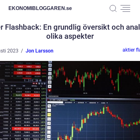
EKONOMIBLOGGAREN.
se
r Flashback: En grundlig översikt och ana
olika aspekter
aktier f
sti 2023
Jon Larsson