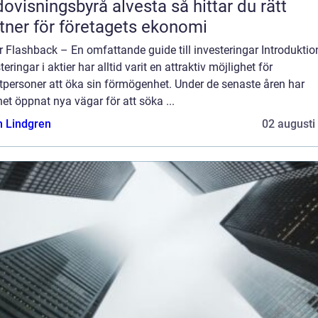
isningsbyrå alvesta så hittar du rätt
tner för företagets ekonomi
r Flashback – En omfattande guide till investeringar Introduktio
teringar i aktier har alltid varit en attraktiv möjlighet för
tpersoner att öka sin förmögenhet. Under de senaste åren har
net öppnat nya vägar för att söka ...
n Lindgren
02 augusti