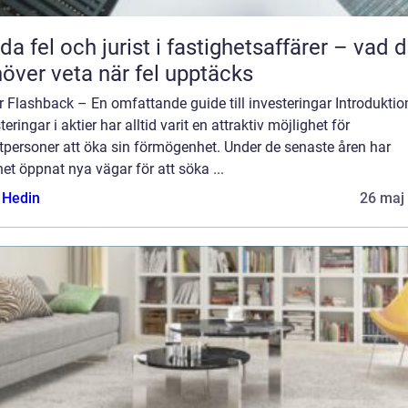
da fel och jurist i fastighetsaffärer – vad 
över veta när fel upptäcks
r Flashback – En omfattande guide till investeringar Introduktio
teringar i aktier har alltid varit en attraktiv möjlighet för
tpersoner att öka sin förmögenhet. Under de senaste åren har
net öppnat nya vägar för att söka ...
s Hedin
26 maj