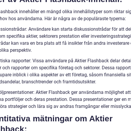
lashback innehåller en mängd olika innehållstyper som riktar sig 
ehov hos användarna. Här är några av de populäraste typerna:
ussionstrådar: Användare kan starta diskussionstrådar för att de
om specifika aktier, sektorers prestation eller investeringsstrategi
ådar kan vara en bra plats att få insikter från andra investerare
lika perspektiv.
ytiska rapporter: Vissa användare på Aktier Flashback delar deta
r och rapporter om specifika företag och sektorer. Dessa rapport
upare inblick i olika aspekter av ett företag, såsom finansiella sif
sandelar, branschtrender och framtidsutsikter.
öljpresentationer: Aktier Flashback ger användarna möjlighet att
a portföljer och deras prestation. Dessa presentationer ger en m
föra strategier och lära sig av andras framgångar eller misslyck
titativa mätningar om Aktier
shback: