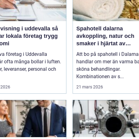
isning i uddevalla så
Spahotell dalarna
r lokala företag trygg
avkoppling, natur och
omi
smaker i hjärtat av
landskapet
iva företag i Uddevalla
Att bo på spahotell i Dalarna
r ofta många bollar i luften.
handlar om mer än varma b
, leveranser, personal och
sköna behandlingar.
Kombinationen av s...
 2026
21 mars 2026