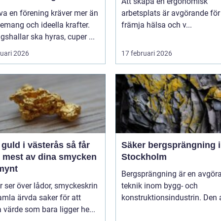
Att skapa en ergonomisk
iva en förening kräver mer än
arbetsplats är avgörande för
mang och ideella krafter.
främja hälsa och v...
gshallar ska hyras, cuper ...
ruari 2026
17 februari 2026
guld i västerås så får
Säker bergsprängning i
t mest av dina smycken
Stockholm
mynt
Bergsprängning är en avgör
ler ser över lådor, smyckeskrin
teknik inom bygg- och
mla ärvda saker för att
konstruktionsindustrin. Den 
a värde som bara ligger he...