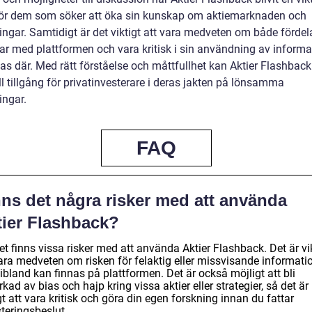
för dem som söker att öka sin kunskap om aktiemarknaden och
ingar. Samtidigt är det viktigt att vara medveten om både fördel
ar med plattformen och vara kritisk i sin användning av inform
as där. Med rätt förståelse och måttfullhet kan Aktier Flashback
l tillgång för privatinvesterare i deras jakten på lönsamma
ingar.
FAQ
nns det några risker med att använda
tier Flashback?
et finns vissa risker med att använda Aktier Flashback. Det är vi
vara medveten om risken för felaktig eller missvisande informati
bland kan finnas på plattformen. Det är också möjligt att bli
kad av bias och hajp kring vissa aktier eller strategier, så det är
gt att vara kritisk och göra din egen forskning innan du fattar
teringsbeslut.