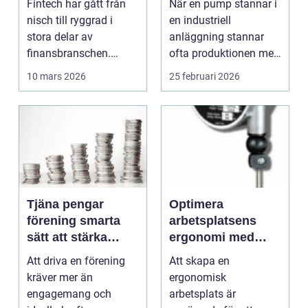
Fintech har gått från
När en pump stannar i
tillväxtbransch
kostsamma
nisch till ryggrad i
en industriell
driftstopp
stora delar av
anläggning stannar
finansbranschen.
ofta produktionen med
Bolag bygger nya
den. Fö...
10 mars 2026
25 februari 2026
betalflö...
Tjäna pengar
Optimera
förening smarta
arbetsplatsens
sätt att stärka
ergonomi med
kassan utan
balansblock
Att driva en förening
Att skapa en
krångel
kräver mer än
ergonomisk
engagemang och
arbetsplats är