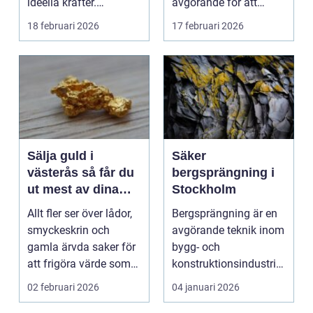
ideella krafter.
avgörande för att
Träningshallar ska
främja hälsa och v...
18 februari 2026
17 februari 2026
hyras, cuper ...
Sälja guld i
Säker
västerås så får du
bergsprängning i
ut mest av dina
Stockholm
smycken och mynt
Allt fler ser över lådor,
Bergsprängning är en
smyckeskrin och
avgörande teknik inom
gamla ärvda saker för
bygg- och
att frigöra värde som
konstruktionsindustrin.
bara ligger he...
Den anv&...
02 februari 2026
04 januari 2026