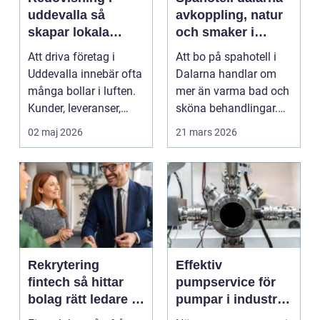
uddevalla så
avkoppling, natur
skapar lokala
och smaker i
företag trygg
hjärtat av
Att driva företag i
Att bo på spahotell i
ekonomi
landskapet
Uddevalla innebär ofta
Dalarna handlar om
många bollar i luften.
mer än varma bad och
Kunder, leveranser,
sköna behandlingar.
personal och m...
Kombinationen av s...
02 maj 2026
21 mars 2026
Rekrytering
Effektiv
fintech så hittar
pumpservice för
bolag rätt ledare i
pumpar i industrin
en reglerad
– så undviker du