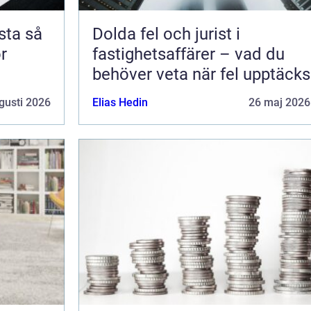
a så
Dolda fel och jurist i
ör
fastighetsaffärer – vad du
behöver veta när fel upptäcks
gusti 2026
Elias Hedin
26 maj 2026