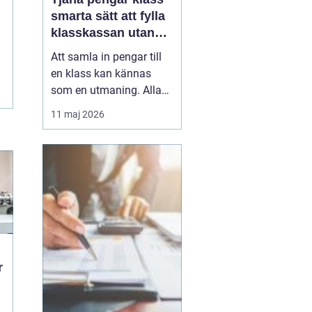
smarta sätt att fylla
klasskassan utan
stress
Att samla in pengar till
en klass kan kännas
som en utmaning. Alla
har olika förutsättningar,
11 maj 2026
tiden är begränsad och
skolan ska i princip vara
avgiftsfri. Samtidigt vill
många klasser ordna
klassresor, läger, nya
studiematerial eller
gemensamma upple...
r