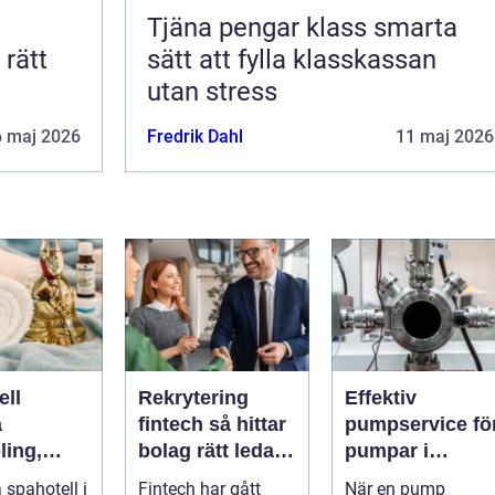
Tjäna pengar klass smarta
sätt att fylla klasskassan
utan stress
6 maj 2026
Fredrik Dahl
11 maj 2026
ell
Rekrytering
Effektiv
a
fintech så hittar
pumpservice fö
ling,
bolag rätt ledare
pumpar i
och
i en reglerad
industrin – så
 spahotell i
Fintech har gått
När en pump