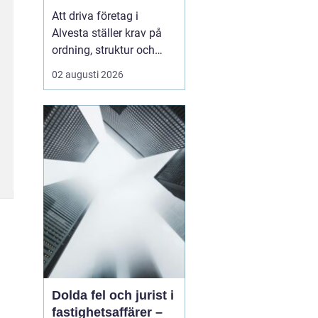
företagets ekonomi
Att driva företag i
Alvesta ställer krav på
ordning, struktur och
trygghet i ekonomin.
02 augusti 2026
Många företagare vill
lägga sin tid på kunder,
försäljning och
verksamhet inte på
bokföring,
kvittoredovisning och
rapporter. Därför väljer
allt fler att samarbet...
Dolda fel och jurist i
fastighetsaffärer –