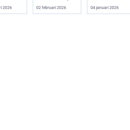
lsa och v...
värde som bara
rin. Den anv&...
ri 2026
02 februari 2026
04 januari 2026
ligger he...