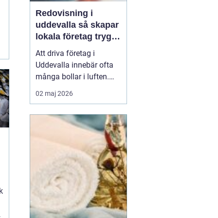
Redovisning i
uddevalla så skapar
r
lokala företag trygg
ekonomi
Att driva företag i
Uddevalla innebär ofta
många bollar i luften.
Kunder, leveranser,
02 maj 2026
personal och
marknadsföring ska
fungera samtidigt som
ekonomin behöver vara i
ordning. För många
g
företagare blir
redovisningen en källa
till stress, trots att den i...
k
t