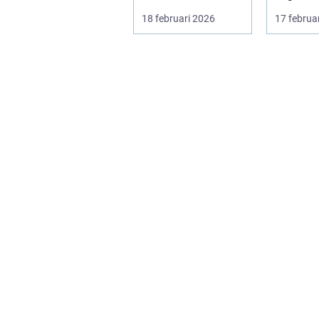
Träningshallar ska
främja hä
18 februari 2026
17 februa
hyras, cuper ...