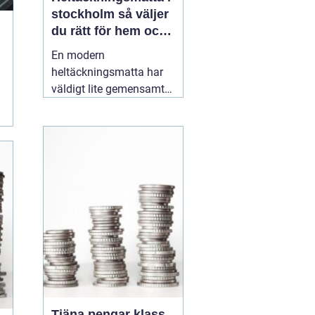
stockholm så väljer
du rätt för hem och
kontor
En modern
heltäckningsmatta har
väldigt lite gemensamt
med de dammiga
varianterna från 70 och
80talet. Dagens
textilgolv är slitstarka,
lättstädade och finns i
ett enormt spann av
färger, material och
strukturer. För den som
planerar
16 maj 2026
Tjäna pengar klass