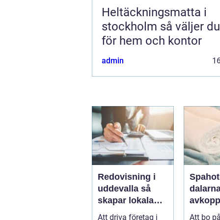
Heltäckningsmatta i
stockholm så väljer du rätt
för hem och kontor
admin
1
Redovisning i
Spahot
uddevalla så
dalarn
skapar lokala
avkopp
företag trygg
natur 
Att driva företag i
Att bo på