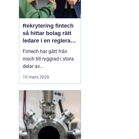
Rekrytering fintech
så hittar bolag rätt
ledare i en reglerad
tillväxtbransch
Fintech har gått från
nisch till ryggrad i stora
delar av
finansbranschen. Bolag
10 mars 2026
bygger nya betalflöden,
utmanar etablerade
banker och skapar helt
nya affärsmodeller.
Samtidigt ökar kraven
från både kunder,
investerare och
myndigheter. I den här