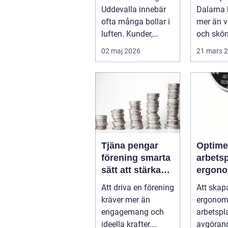
ekonomi
smaker 
Uddevalla innebär
Dalarna
av lan
ofta många bollar i
mer än 
luften. Kunder,
och skö
leveranser, personal
behandli
02 maj 2026
21 mars 
och m...
Kombina
s...
Tjäna pengar
Optime
förening smarta
arbets
sätt att stärka
ergono
kassan utan
balans
Att driva en förening
Att skap
krångel
kräver mer än
ergonom
engagemang och
arbetspl
ideella krafter.
avgörand