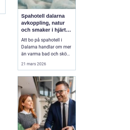
Spahotell dalarna
avkoppling, natur
och smaker i hjärtat
av landskapet
Att bo på spahotell i
Dalarna handlar om mer
än varma bad och sköna
behandlingar.
21 mars 2026
Kombinationen av stilla
sjöar, blå berg,
dalagårdar med historia
och vällagad mat skapar
en helhetsupplevelse
som många söker när
vardagen snurrar för
fort. Den som res...