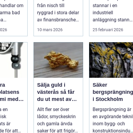
i hjärtat
tillväxtbransch
undviker du
 handlar om
från nisch till
stannar i en
dskapet
kostsamma
varma bad
ryggrad i stora delar
industriell
driftstopp
na
av finansbranschen.
anläggning stanna
ngar.
Bolag bygger nya
ofta produktionen
2026
10 mars 2026
25 februari 2026
tionen av
betalflö...
med den. Fö...
ra
Sälja guld i
Säker
platsens
västerås så får
bergsprängnin
mi med
du ut mest av
i Stockholm
block
dina smycken
a en
Allt fler ser över
Bergsprängning är
och mynt
isk
lådor, smyckeskrin
en avgörande tekni
ats är
och gamla ärvda
inom bygg- och
e för att
saker för att frigöra
konstruktionsindus