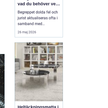
vad du behöver veta
när fel upptäcks
Begreppet dolda fel och
jurist aktualiseras ofta i
samband med
fastighetsköp där
26 maj 2026
köparen efter tillträdet
upptäcker problem som
inte var synliga vid
besiktning. Det kan
handla om fukt,
konstruktionsfel eller
andra brister som...
Heltäckningsmatta i