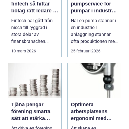
fintech så hittar
pumpservice för
bolag rätt ledare i
pumpar i industrin
en reglerad
– så undviker du
Fintech har gått från
När en pump stannar i
tillväxtbransch
kostsamma
nisch till ryggrad i
en industriell
driftstopp
stora delar av
anläggning stannar
finansbranschen.
ofta produktionen med
Bolag bygger nya
den. Fö...
10 mars 2026
25 februari 2026
betalflö...
Tjäna pengar
Optimera
förening smarta
arbetsplatsens
sätt att stärka
ergonomi med
kassan utan
balansblock
Att driva en förening
Att skapa en