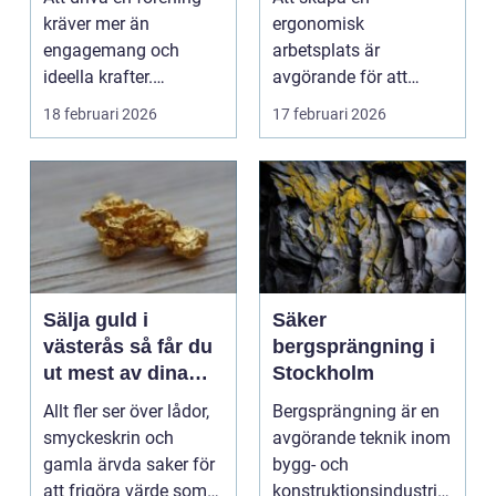
krångel
kräver mer än
ergonomisk
engagemang och
arbetsplats är
ideella krafter.
avgörande för att
Träningshallar ska
främja hälsa och v...
18 februari 2026
17 februari 2026
hyras, cuper ...
Sälja guld i
Säker
västerås så får du
bergsprängning i
ut mest av dina
Stockholm
smycken och mynt
Allt fler ser över lådor,
Bergsprängning är en
smyckeskrin och
avgörande teknik inom
gamla ärvda saker för
bygg- och
att frigöra värde som
konstruktionsindustrin.