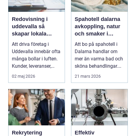
Redovisning i
Spahotell dalarna
uddevalla så
avkoppling, natur
skapar lokala
och smaker i
företag trygg
hjärtat av
Att driva företag i
Att bo på spahotell i
ekonomi
landskapet
Uddevalla innebär ofta
Dalarna handlar om
många bollar i luften.
mer än varma bad och
Kunder, leveranser,
sköna behandlingar.
personal och m...
Kombinationen av s...
02 maj 2026
21 mars 2026
Rekrytering
Effektiv