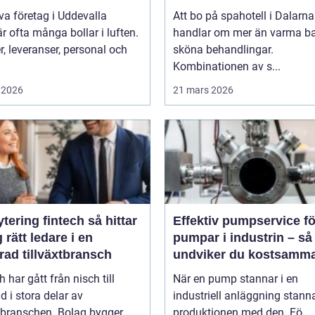
landskapet
iva företag i Uddevalla
Att bo på spahotell i Dalarna
r ofta många bollar i luften.
handlar om mer än varma b
, leveranser, personal och
sköna behandlingar.
Kombinationen av s...
 2026
21 mars 2026
ring fintech så hittar
Effektiv pumpservice fö
 rätt ledare i en
pumpar i industrin – så
rad tillväxtbransch
undviker du kostsamm
driftstopp
h har gått från nisch till
När en pump stannar i en
d i stora delar av
industriell anläggning stann
sbranschen. Bolag bygger
produktionen med den. Fö...