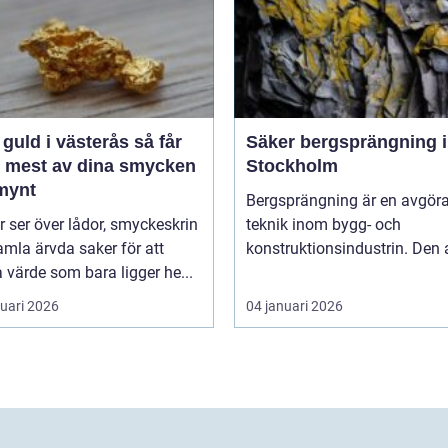
guld i västerås så får
Säker bergsprängning i
t mest av dina smycken
Stockholm
mynt
Bergsprängning är en avgör
ler ser över lådor, smyckeskrin
teknik inom bygg- och
mla ärvda saker för att
konstruktionsindustrin. Den 
a värde som bara ligger he...
ruari 2026
04 januari 2026