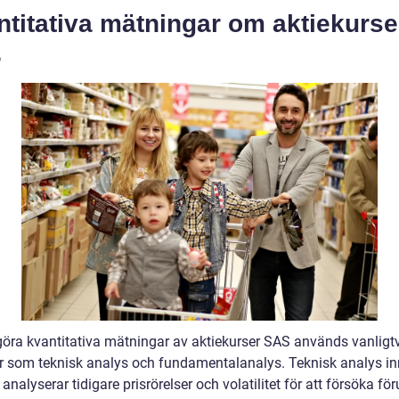
titativa mätningar om aktiekurse
S
 göra kvantitativa mätningar av aktiekurser SAS används vanligt
r som teknisk analys och fundamentalanalys. Teknisk analys i
analyserar tidigare prisrörelser och volatilitet för att försöka fö