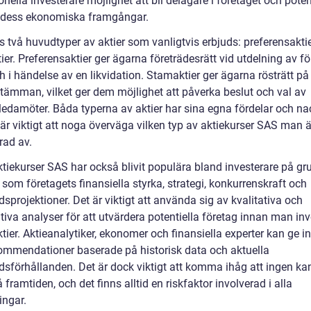
ionella investerare möjlighet att bli delägare i företaget och potent
 dess ekonomiska framgångar.
s två huvudtyper av aktier som vanligtvis erbjuds: preferensakti
er. Preferensaktier ger ägarna företrädesrätt vid utdelning av f
h i händelse av en likvidation. Stamaktier ger ägarna rösträtt på
tämman, vilket ger dem möjlighet att påverka beslut och val av
eledamöter. Båda typerna av aktier har sina egna fördelar och na
är viktigt att noga överväga vilken typ av aktiekurser SAS man ä
rad av.
ktiekurser SAS har också blivit populära bland investerare på gr
 som företagets finansiella styrka, strategi, konkurrenskraft och
projektioner. Det är viktigt att använda sig av kvalitativa och
tiva analyser för att utvärdera potentiella företag innan man inv
tier. Aktieanalytiker, ekonomer och finansiella experter kan ge in
ommendationer baserade på historisk data och aktuella
sförhållanden. Det är dock viktigt att komma ihåg att ingen ka
 framtiden, och det finns alltid en riskfaktor involverad i alla
ingar.