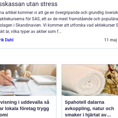
sskassan utan stress
na artikel kommer vi att ge en övergripande och grundlig översik
 aktiekurserna för SAS, ett av de mest framstående och populära
bolagen i Skandinavien. Vi kommer att utforska vad aktiekurser
skt är, vilka typer av aktier som f...
rik Dahl
11 maj
isning i uddevalla så
Spahotell dalarna
r lokala företag trygg
avkoppling, natur och
omi
smaker i hjärtat av