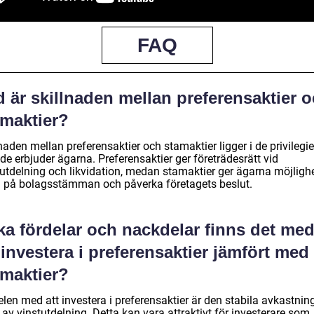
FAQ
 är skillnaden mellan preferensaktier 
amaktier?
naden mellan preferensaktier och stamaktier ligger i de privilegie
e erbjuder ägarna. Preferensaktier ger företrädesrätt vid
tutdelning och likvidation, medan stamaktier ger ägarna möjlighe
a på bolagsstämman och påverka företagets beslut.
ka fördelar och nackdelar finns det me
 investera i preferensaktier jämfört med
amaktier?
len med att investera i preferensaktier är den stabila avkastnin
av vinstutdelning. Detta kan vara attraktivt för investerare som