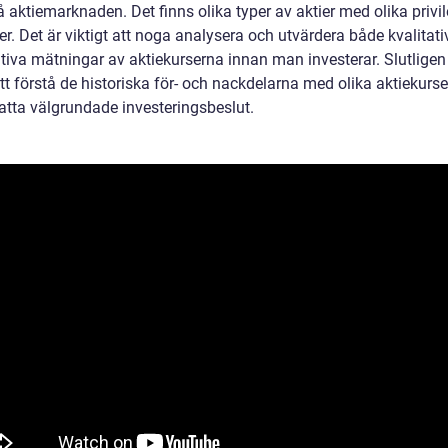
å aktiemarknaden. Det finns olika typer av aktier med olika privil
er. Det är viktigt att noga analysera och utvärdera både kvalitat
tiva mätningar av aktiekurserna innan man investerar. Slutligen 
att förstå de historiska för- och nackdelarna med olika aktiekurser
atta välgrundade investeringsbeslut.