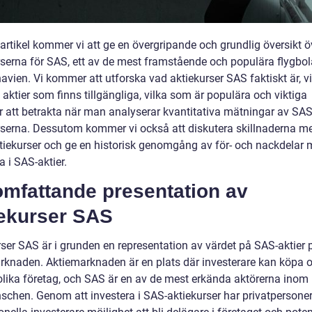
artikel kommer vi att ge en övergripande och grundlig översikt ö
rserna för SAS, ett av de mest framstående och populära flygbol
vien. Vi kommer att utforska vad aktiekurser SAS faktiskt är, vi
 aktier som finns tillgängliga, vilka som är populära och viktiga
r att betrakta när man analyserar kvantitativa mätningar av SAS
rserna. Dessutom kommer vi också att diskutera skillnaderna me
ktiekurser och ge en historisk genomgång av för- och nackdelar 
a i SAS-aktier.
omfattande presentation av
iekurser SAS
rser SAS är i grunden en representation av värdet på SAS-aktier 
rknaden. Aktiemarknaden är en plats där investerare kan köpa o
i olika företag, och SAS är en av de mest erkända aktörerna inom
nschen. Genom att investera i SAS-aktiekurser har privatpersone