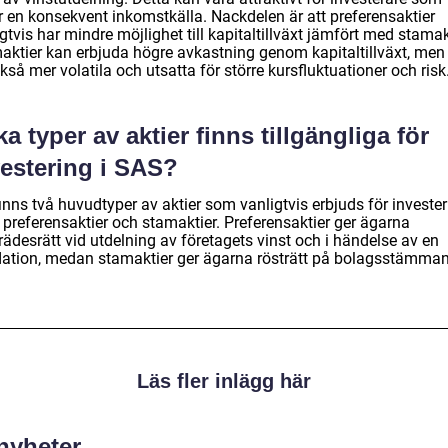
r en konsekvent inkomstkälla. Nackdelen är att preferensaktier
gtvis har mindre möjlighet till kapitaltillväxt jämfört med stamak
aktier kan erbjuda högre avkastning genom kapitaltillväxt, men
kså mer volatila och utsatta för större kursfluktuationer och risk
ka typer av aktier finns tillgängliga för
vestering i SAS?
inns två huvudtyper av aktier som vanligtvis erbjuds för invester
 preferensaktier och stamaktier. Preferensaktier ger ägarna
rädesrätt vid utdelning av företagets vinst och i händelse av en
idation, medan stamaktier ger ägarna rösträtt på bolagsstämman
Läs fler inlägg här
 nyheter