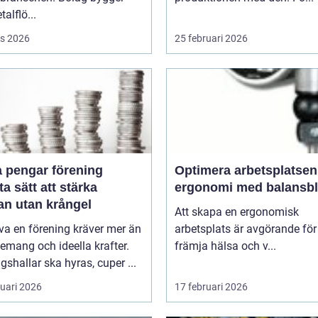
talflö...
s 2026
25 februari 2026
a pengar förening
Optimera arbetsplatsen
a sätt att stärka
ergonomi med balansb
an utan krångel
Att skapa en ergonomisk
iva en förening kräver mer än
arbetsplats är avgörande för
mang och ideella krafter.
främja hälsa och v...
gshallar ska hyras, cuper ...
ruari 2026
17 februari 2026