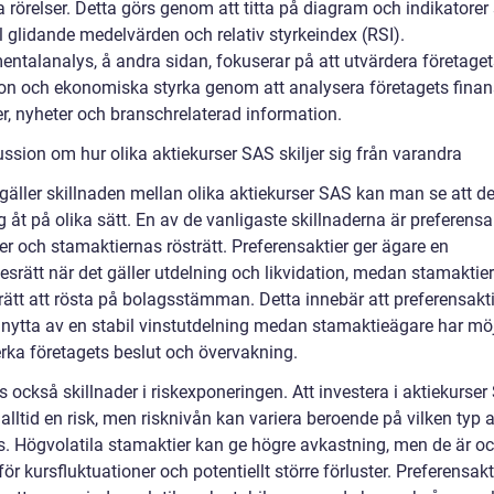
 rörelser. Detta görs genom att titta på diagram och indikatorer 
 glidande medelvärden och relativ styrkeindex (RSI).
ntalanalys, å andra sidan, fokuserar på att utvärdera företaget
ion och ekonomiska styrka genom att analysera företagets finans
er, nyheter och branschrelaterad information.
ssion om hur olika aktiekurser SAS skiljer sig från varandra
 gäller skillnaden mellan olika aktiekurser SAS kan man se att d
ig åt på olika sätt. En av de vanligaste skillnaderna är preferens
ier och stamaktiernas rösträtt. Preferensaktier ger ägare en
esrätt när det gäller utdelning och likvidation, medan stamaktier
rätt att rösta på bolagsstämman. Detta innebär att preferensakt
 nytta av en stabil vinstutdelning medan stamaktieägare har möj
erka företagets beslut och övervakning.
s också skillnader i riskexponeringen. Att investera i aktiekurse
alltid en risk, men risknivån kan variera beroende på vilken typ a
. Högvolatila stamaktier kan ge högre avkastning, men de är o
för kursfluktuationer och potentiellt större förluster. Preferensakt