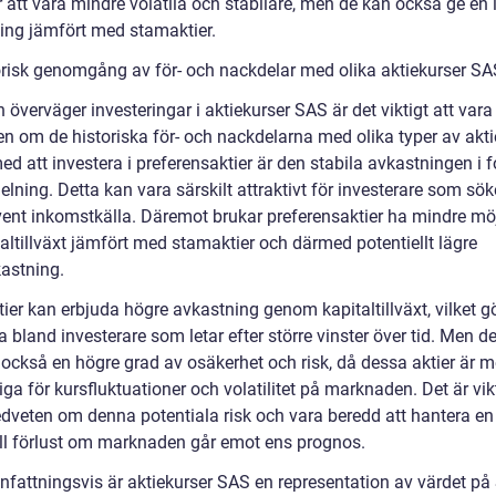
 att vara mindre volatila och stabilare, men de kan också ge en 
ing jämfört med stamaktier.
orisk genomgång av för- och nackdelar med olika aktiekurser SA
överväger investeringar i aktiekurser SAS är det viktigt att vara
n om de historiska för- och nackdelarna med olika typer av akti
ed att investera i preferensaktier är den stabila avkastningen i 
elning. Detta kan vara särskilt attraktivt för investerare som sök
ent inkomstkälla. Däremot brukar preferensaktier ha mindre möj
italtillväxt jämfört med stamaktier och därmed potentiellt lägre
kastning.
ier kan erbjuda högre avkastning genom kapitaltillväxt, vilket 
 bland investerare som letar efter större vinster över tid. Men de
 också en högre grad av osäkerhet och risk, då dessa aktier är m
ga för kursfluktuationer och volatilitet på marknaden. Det är vikt
dveten om denna potentiala risk och vara beredd att hantera en
ll förlust om marknaden går emot ens prognos.
attningsvis är aktiekurser SAS en representation av värdet på