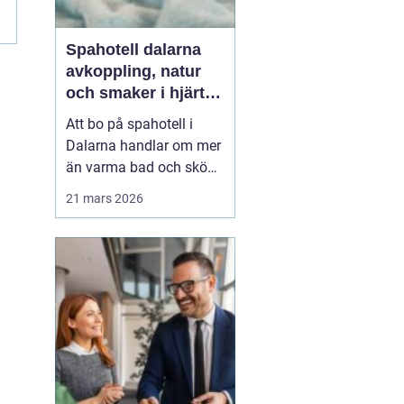
Spahotell dalarna
avkoppling, natur
och smaker i hjärtat
av landskapet
Att bo på spahotell i
Dalarna handlar om mer
än varma bad och sköna
behandlingar.
21 mars 2026
Kombinationen av stilla
sjöar, blå berg,
dalagårdar med historia
och vällagad mat skapar
en helhetsupplevelse
som många söker när
vardagen snurrar för
fort. Den som res...