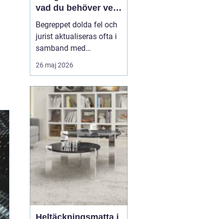
vad du behöver veta
när fel upptäcks
Begreppet dolda fel och
jurist aktualiseras ofta i
samband med
fastighetsköp där
26 maj 2026
köparen efter tillträdet
upptäcker problem som
inte var synliga vid
besiktning. Det kan
handla om fukt,
konstruktionsfel eller
andra brister som...
Heltäckningsmatta i