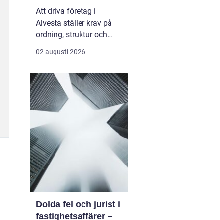
företagets ekonomi
Att driva företag i
Alvesta ställer krav på
ordning, struktur och
trygghet i ekonomin.
02 augusti 2026
Många företagare vill
lägga sin tid på kunder,
försäljning och
verksamhet inte på
bokföring,
kvittoredovisning och
rapporter. Därför väljer
allt fler att samarbet...
Dolda fel och jurist i
fastighetsaffärer –