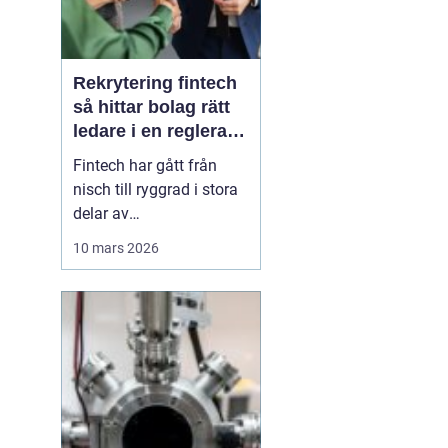
Rekrytering fintech
så hittar bolag rätt
ledare i en reglerad
tillväxtbransch
Fintech har gått från
nisch till ryggrad i stora
delar av
finansbranschen. Bolag
10 mars 2026
bygger nya betalflöden,
utmanar etablerade
banker och skapar helt
nya affärsmodeller.
Samtidigt ökar kraven
från både kunder,
investerare och
myndigheter. I den här