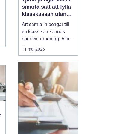
smarta sätt att fylla
klasskassan utan
stress
Att samla in pengar till
en klass kan kännas
som en utmaning. Alla
har olika förutsättningar,
11 maj 2026
tiden är begränsad och
skolan ska i princip vara
avgiftsfri. Samtidigt vill
många klasser ordna
klassresor, läger, nya
studiematerial eller
gemensamma upple...
r