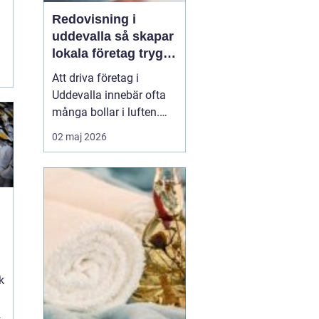
Redovisning i
uddevalla så skapar
r
lokala företag trygg
ekonomi
Att driva företag i
Uddevalla innebär ofta
många bollar i luften.
Kunder, leveranser,
02 maj 2026
personal och
marknadsföring ska
fungera samtidigt som
ekonomin behöver vara i
ordning. För många
g
företagare blir
redovisningen en källa
till stress, trots att den i...
k
t