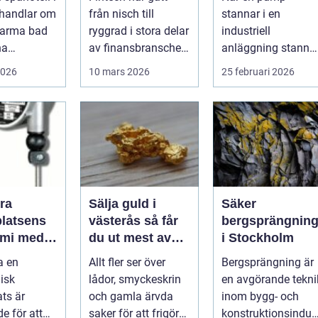
i hjärtat
tillväxtbransch
undviker du
 handlar om
från nisch till
stannar i en
dskapet
kostsamma
varma bad
ryggrad i stora delar
industriell
driftstopp
na
av finansbranschen.
anläggning stanna
ngar.
Bolag bygger nya
ofta produktionen
2026
10 mars 2026
25 februari 2026
tionen av
betalflö...
med den. Fö...
ra
Sälja guld i
Säker
platsens
västerås så får
bergsprängnin
mi med
du ut mest av
i Stockholm
block
dina smycken
a en
Allt fler ser över
Bergsprängning är
och mynt
isk
lådor, smyckeskrin
en avgörande tekni
ats är
och gamla ärvda
inom bygg- och
e för att
saker för att frigöra
konstruktionsindus