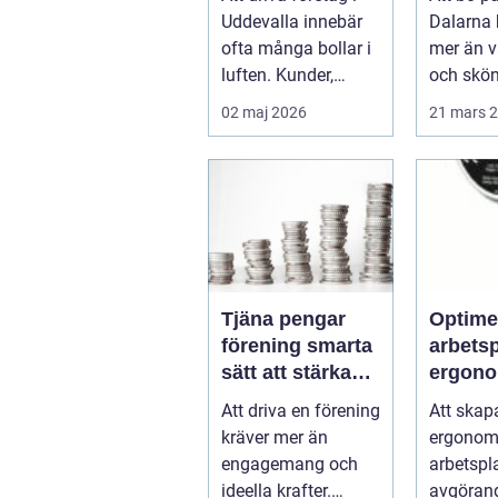
ekonomi
smaker 
Uddevalla innebär
Dalarna
av lan
ofta många bollar i
mer än 
luften. Kunder,
och skö
leveranser, personal
behandli
02 maj 2026
21 mars 
och m...
Kombina
s...
Tjäna pengar
Optime
förening smarta
arbets
sätt att stärka
ergono
kassan utan
balans
Att driva en förening
Att skap
krångel
kräver mer än
ergonom
engagemang och
arbetspl
ideella krafter.
avgörand