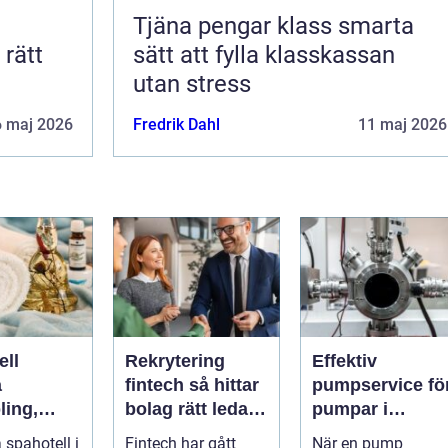
Tjäna pengar klass smarta
sätt att fylla klasskassan
utan stress
6 maj 2026
Fredrik Dahl
11 maj 2026
ell
Rekrytering
Effektiv
a
fintech så hittar
pumpservice fö
ling,
bolag rätt ledare
pumpar i
och
i en reglerad
industrin – så
 spahotell i
Fintech har gått
När en pump