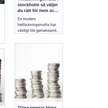
stockholm så väljer
du rätt för hem och
kontor
En modern
heltäckningsmatta har
väldigt lite gemensamt
med de dammiga
varianterna från 70 och
80talet. Dagens
textilgolv är slitstarka,
lättstädade och finns i
ett enormt spann av
färger, material och
strukturer. För den som
planerar
16 maj 2026
Tjäna pengar klass