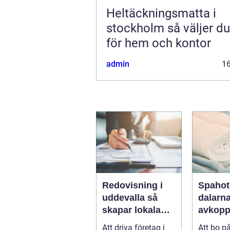
Heltäckningsmatta i
stockholm så väljer du rätt
för hem och kontor
admin
1
Redovisning i
Spahot
uddevalla så
dalarn
skapar lokala
avkopp
företag trygg
natur 
Att driva företag i
Att bo på