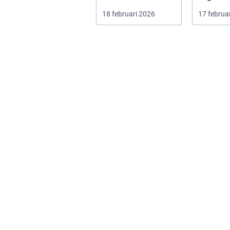
Träningshallar ska
främja hä
18 februari 2026
17 februa
hyras, cuper ...