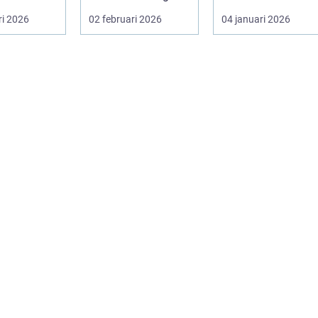
lsa och v...
värde som bara
rin. Den anv&...
ri 2026
02 februari 2026
04 januari 2026
ligger he...