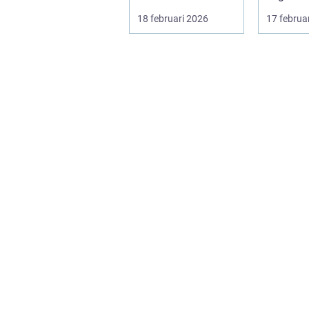
Träningshallar ska
främja hä
18 februari 2026
17 februa
hyras, cuper ...