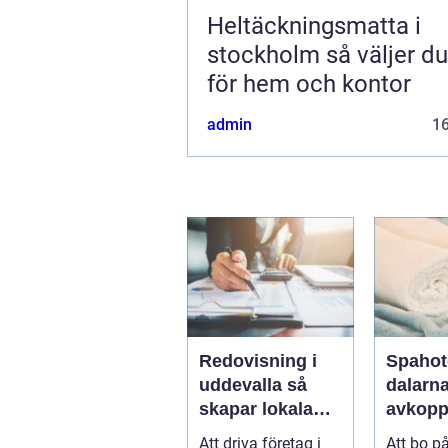
Heltäckningsmatta i
stockholm så väljer du rätt
för hem och kontor
admin
1
Redovisning i
Spahot
uddevalla så
dalarn
skapar lokala
avkopp
företag trygg
natur 
Att driva företag i
Att bo på