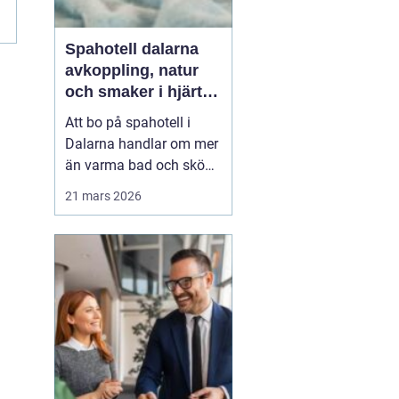
Spahotell dalarna
avkoppling, natur
och smaker i hjärtat
av landskapet
Att bo på spahotell i
Dalarna handlar om mer
än varma bad och sköna
behandlingar.
21 mars 2026
Kombinationen av stilla
sjöar, blå berg,
dalagårdar med historia
och vällagad mat skapar
en helhetsupplevelse
som många söker när
vardagen snurrar för
fort. Den som res...