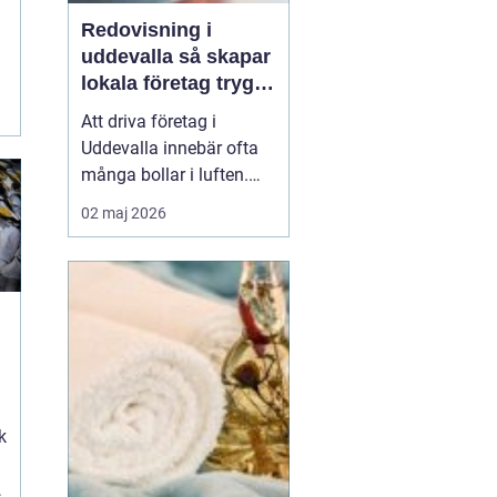
Redovisning i
uddevalla så skapar
r
lokala företag trygg
ekonomi
Att driva företag i
Uddevalla innebär ofta
många bollar i luften.
Kunder, leveranser,
02 maj 2026
personal och
marknadsföring ska
fungera samtidigt som
ekonomin behöver vara i
ordning. För många
g
företagare blir
redovisningen en källa
till stress, trots att den i...
k
t