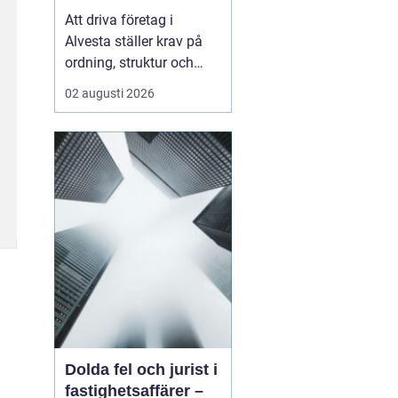
företagets ekonomi
Att driva företag i
Alvesta ställer krav på
ordning, struktur och
trygghet i ekonomin.
02 augusti 2026
Många företagare vill
lägga sin tid på kunder,
försäljning och
verksamhet inte på
bokföring,
kvittoredovisning och
rapporter. Därför väljer
allt fler att samarbet...
Dolda fel och jurist i
fastighetsaffärer –