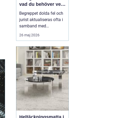
vad du behöver veta
när fel upptäcks
Begreppet dolda fel och
jurist aktualiseras ofta i
samband med
fastighetsköp där
26 maj 2026
köparen efter tillträdet
upptäcker problem som
inte var synliga vid
besiktning. Det kan
handla om fukt,
konstruktionsfel eller
andra brister som...
Heltäckningsmatta i