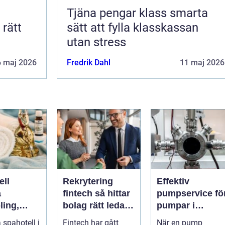
Tjäna pengar klass smarta
sätt att fylla klasskassan
utan stress
6 maj 2026
Fredrik Dahl
11 maj 2026
ell
Rekrytering
Effektiv
a
fintech så hittar
pumpservice fö
ling,
bolag rätt ledare
pumpar i
och
i en reglerad
industrin – så
 spahotell i
Fintech har gått
När en pump