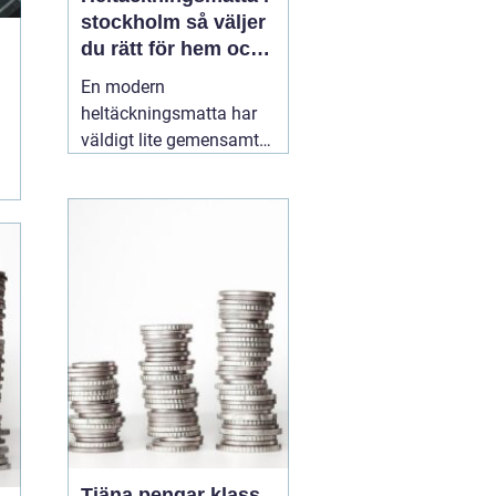
stockholm så väljer
du rätt för hem och
kontor
En modern
heltäckningsmatta har
väldigt lite gemensamt
med de dammiga
varianterna från 70 och
80talet. Dagens
textilgolv är slitstarka,
lättstädade och finns i
ett enormt spann av
färger, material och
strukturer. För den som
planerar
16 maj 2026
Tjäna pengar klass