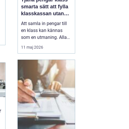
smarta sätt att fylla
klasskassan utan
stress
Att samla in pengar till
en klass kan kännas
som en utmaning. Alla
har olika förutsättningar,
11 maj 2026
tiden är begränsad och
skolan ska i princip vara
avgiftsfri. Samtidigt vill
många klasser ordna
klassresor, läger, nya
studiematerial eller
gemensamma upple...
r