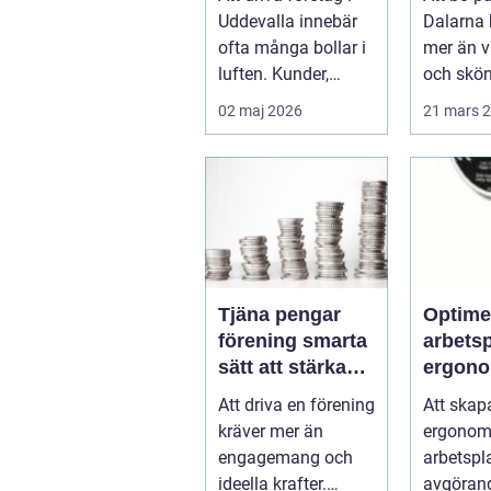
ekonomi
smaker 
Uddevalla innebär
Dalarna
av lan
ofta många bollar i
mer än 
luften. Kunder,
och skö
leveranser, personal
behandli
02 maj 2026
21 mars 
och m...
Kombina
s...
Tjäna pengar
Optime
förening smarta
arbets
sätt att stärka
ergono
kassan utan
balans
Att driva en förening
Att skap
krångel
kräver mer än
ergonom
engagemang och
arbetspl
ideella krafter.
avgörand