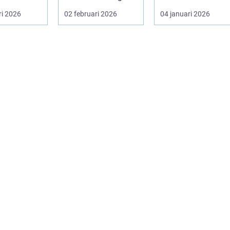
lsa och v...
värde som bara
rin. Den anv&...
ri 2026
02 februari 2026
04 januari 2026
ligger he...