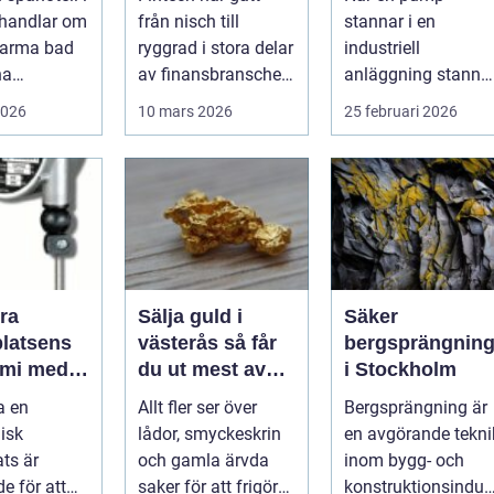
i hjärtat
tillväxtbransch
undviker du
 handlar om
från nisch till
stannar i en
dskapet
kostsamma
varma bad
ryggrad i stora delar
industriell
driftstopp
na
av finansbranschen.
anläggning stanna
ngar.
Bolag bygger nya
ofta produktionen
2026
10 mars 2026
25 februari 2026
tionen av
betalflö...
med den. Fö...
ra
Sälja guld i
Säker
platsens
västerås så får
bergsprängnin
mi med
du ut mest av
i Stockholm
block
dina smycken
a en
Allt fler ser över
Bergsprängning är
och mynt
isk
lådor, smyckeskrin
en avgörande tekni
ats är
och gamla ärvda
inom bygg- och
e för att
saker för att frigöra
konstruktionsindus