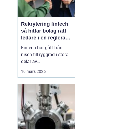
Rekrytering fintech
så hittar bolag rätt
ledare i en reglerad
tillväxtbransch
Fintech har gått från
nisch till ryggrad i stora
delar av
finansbranschen. Bolag
10 mars 2026
bygger nya betalflöden,
utmanar etablerade
banker och skapar helt
nya affärsmodeller.
Samtidigt ökar kraven
från både kunder,
investerare och
myndigheter. I den här