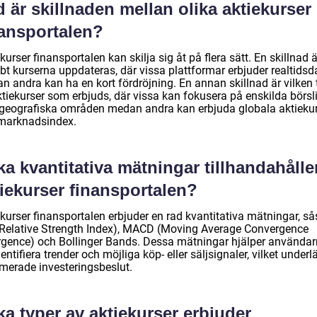
 är skillnaden mellan olika aktiekurser
nansportalen?
kurser finansportalen kan skilja sig åt på flera sätt. En skillnad ä
bt kurserna uppdateras, där vissa plattformar erbjuder realtidsd
n andra kan ha en kort fördröjning. En annan skillnad är vilken 
tiekurser som erbjuds, där vissa kan fokusera på enskilda börsli
r geografiska områden medan andra kan erbjuda globala aktieku
marknadsindex.
ka kvantitativa mätningar tillhandahålle
iekurser finansportalen?
ekurser finansportalen erbjuder en rad kvantitativa mätningar, s
(Relative Strength Index), MACD (Moving Average Convergence
rgence) och Bollinger Bands. Dessa mätningar hjälper använda
dentifiera trender och möjliga köp- eller säljsignaler, vilket underl
rmerade investeringsbeslut.
ka typer av aktiekurser erbjuder