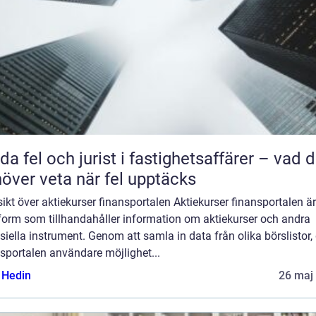
da fel och jurist i fastighetsaffärer – vad 
över veta när fel upptäcks
ikt över aktiekurser finansportalen Aktiekurser finansportalen ä
tform som tillhandahåller information om aktiekurser och andra
siella instrument. Genom att samla in data från olika börslistor,
sportalen användare möjlighet...
s Hedin
26 maj