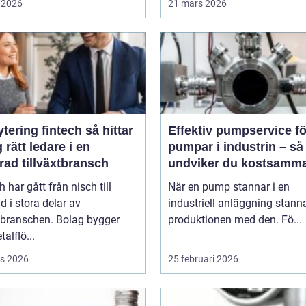
 2026
21 mars 2026
ring fintech så hittar
Effektiv pumpservice fö
 rätt ledare i en
pumpar i industrin – så
rad tillväxtbransch
undviker du kostsamm
driftstopp
h har gått från nisch till
När en pump stannar i en
d i stora delar av
industriell anläggning stann
sbranschen. Bolag bygger
produktionen med den. Fö...
talflö...
s 2026
25 februari 2026