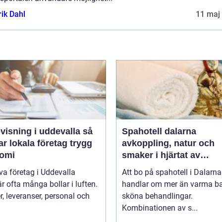
rik Dahl
11 maj
isning i uddevalla så
Spahotell dalarna
r lokala företag trygg
avkoppling, natur och
omi
smaker i hjärtat av
landskapet
iva företag i Uddevalla
Att bo på spahotell i Dalarna
r ofta många bollar i luften.
handlar om mer än varma b
, leveranser, personal och
sköna behandlingar.
Kombinationen av s...