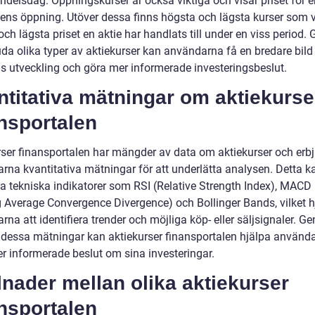
ndelsdag. Öppningskurser är också viktiga och visar priset för e
sens öppning. Utöver dessa finns högsta och lägsta kurser som v
ch lägsta priset en aktie har handlats till under en viss period
uda olika typer av aktiekurser kan användarna få en bredare bild
as utveckling och göra mer informerade investeringsbeslut.
titativa mätningar om aktiekurse
nsportalen
rser finansportalen har mängder av data om aktiekurser och erb
rna kvantitativa mätningar för att underlätta analysen. Detta k
ra tekniska indikatorer som RSI (Relative Strength Index), MACD
 Average Convergence Divergence) och Bollinger Bands, vilket h
na att identifiera trender och möjliga köp- eller säljsignaler. G
 dessa mätningar kan aktiekurser finansportalen hjälpa använda
er informerade beslut om sina investeringar.
lnader mellan olika aktiekurser
nsportalen