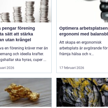
a pengar förening
Optimera arbetsplatsen
a sätt att stärka
ergonomi med balansb
an utan krångel
Att skapa en ergonomisk
iva en förening kräver mer än
arbetsplats är avgörande för
mang och ideella krafter.
främja hälsa och v...
gshallar ska hyras, cuper ...
ruari 2026
17 februari 2026