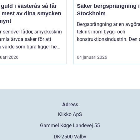
guld i västerås så får
Säker bergsprängning i
t mest av dina smycken
Stockholm
mynt
Bergsprängning är en avgör
ler ser över lådor, smyckeskrin
teknik inom bygg- och
mla ärvda saker för att
konstruktionsindustrin. Den 
a värde som bara ligger he...
ruari 2026
04 januari 2026
Adress