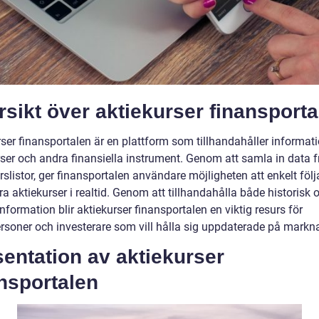
sikt över aktiekurser finansporta
rser finansportalen är en plattform som tillhandahåller informa
rser och andra finansiella instrument. Genom att samla in data f
rslistor, ger finansportalen användare möjligheten att enkelt föl
a aktiekurser i realtid. Genom att tillhandahålla både historisk 
information blir aktiekurser finansportalen en viktig resurs för
ersoner och investerare som vill hålla sig uppdaterade på markn
entation av aktiekurser
nsportalen