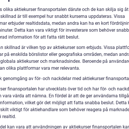
s olika aktiekurser finansportalen därute och de kan skilja sig åt
 skillnad är till exempel hur snabbt kurserna uppdateras. Vissa
rmar erbjuder realtidsdata, medan andra kan ha en kort fördröjni
inuter. Detta kan vara viktigt för investerare som behöver snab
ad information för att fatta rätt beslut.
 skillnad är vilken typ av aktiekurser som erbjuds. Vissa plattf
ar på enskilda börslistor eller geografiska områden, medan andr
 globala aktiekurser och marknadsindex. Beroende på användar
an olika plattformar vara mer relevanta.
sk genomgång av för- och nackdelar med aktiekurser finansporta
ser finansportalen har utvecklats över tid och har för- och nackd
vara värda att nämna. En fördel är att de ger användarna tillgån
information, vilket gör det möjligt att fatta snabba beslut. Detta
rskilt viktigt för aktiehandlare som behöver reagera på marknad
i realtid.
del kan vara att användningen av aktiekurser finansportalen ka