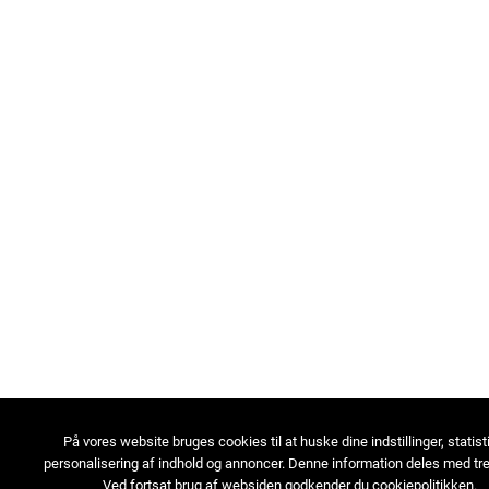
På vores website bruges cookies til at huske dine indstillinger, statist
personalisering af indhold og annoncer. Denne information deles med tre
Ved fortsat brug af websiden godkender du cookiepolitikken.