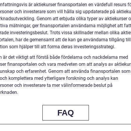
attningsvis är aktiekurser finansportalen en värdefull resurs f
rsoner och investerare som vill hålla sig uppdaterade på aktieku
knadsutveckling. Genom att erbjuda olika typer av aktiekurser 
ativa mätningar, ger finansportalen användarna möjlighet att fat
ade investeringsbeslut. Trots vissa skillnader mellan olika akti
rtalen, har de gemensamt att de kan ge användarna tillgång till 
ion som hjälper till att forma deras investeringsstrategi.
n är det viktigt att förstå både fördelarna och nackdelarna med
rser finansportalen och vara medveten om att analys av aktiekur
kunskap och erfarenhet. Genom att använda finansportalen som 
 och komplettera med ytterligare forskning och analys kan
ersoner och investerare ta mer välinformerade beslut på
rknaden.
FAQ