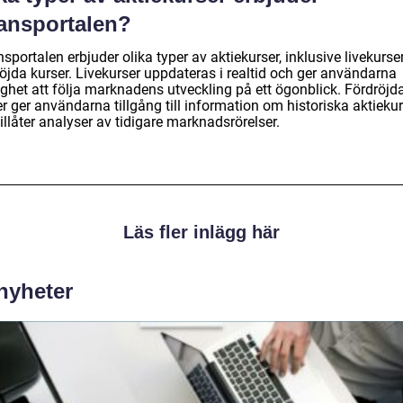
nansportalen?
sportalen erbjuder olika typer av aktiekurser, inklusive livekurse
öjda kurser. Livekurser uppdateras i realtid och ger användarna
ighet att följa marknadens utveckling på ett ögonblick. Fördröjd
r ger användarna tillgång till information om historiska aktieku
illåter analyser av tidigare marknadsrörelser.
Läs fler inlägg här
 nyheter