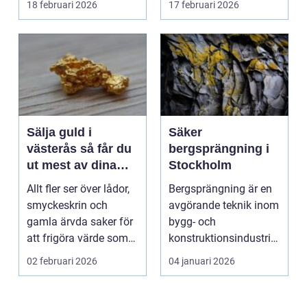
18 februari 2026
17 februari 2026
hyras, cuper ...
Sälja guld i
Säker
västerås så får du
bergsprängning i
ut mest av dina
Stockholm
smycken och mynt
Allt fler ser över lådor,
Bergsprängning är en
smyckeskrin och
avgörande teknik inom
gamla ärvda saker för
bygg- och
att frigöra värde som
konstruktionsindustrin.
bara ligger he...
Den anv&...
02 februari 2026
04 januari 2026