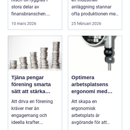
driftstopp
stora delar av
anläggning stannar
finansbranschen.
ofta produktionen med
Bolag bygger nya
den. Fö...
10 mars 2026
25 februari 2026
betalflö...
Tjäna pengar
Optimera
förening smarta
arbetsplatsens
sätt att stärka
ergonomi med
kassan utan
balansblock
Att driva en förening
Att skapa en
krångel
kräver mer än
ergonomisk
engagemang och
arbetsplats är
ideella krafter.
avgörande för att
Träningshallar ska
främja hälsa och v...