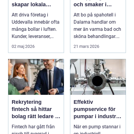
skapar lokala
och smaker i
företag trygg
hjärtat av
Att driva företag i
Att bo på spahotell i
ekonomi
landskapet
Uddevalla innebär ofta
Dalarna handlar om
många bollar i luften.
mer än varma bad och
Kunder, leveranser,
sköna behandlingar.
personal och m...
Kombinationen av s...
02 maj 2026
21 mars 2026
Rekrytering
Effektiv
fintech så hittar
pumpservice för
bolag rätt ledare i
pumpar i industrin
en reglerad
– så undviker du
Fintech har gått från
När en pump stannar i
tillväxtbransch
kostsamma
nisch till ryggrad i
en industriell