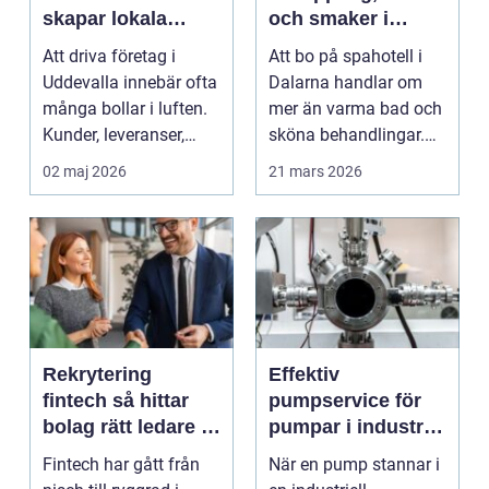
skapar lokala
och smaker i
företag trygg
hjärtat av
Att driva företag i
Att bo på spahotell i
ekonomi
landskapet
Uddevalla innebär ofta
Dalarna handlar om
många bollar i luften.
mer än varma bad och
Kunder, leveranser,
sköna behandlingar.
personal och m...
Kombinationen av s...
02 maj 2026
21 mars 2026
Rekrytering
Effektiv
fintech så hittar
pumpservice för
bolag rätt ledare i
pumpar i industrin
en reglerad
– så undviker du
Fintech har gått från
När en pump stannar i
tillväxtbransch
kostsamma