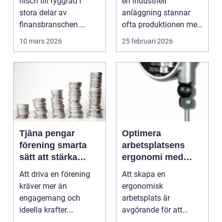
nisch till ryggrad i
en industriell
driftstopp
stora delar av
anläggning stannar
finansbranschen.
ofta produktionen med
Bolag bygger nya
den. Fö...
10 mars 2026
25 februari 2026
betalflö...
Tjäna pengar
Optimera
förening smarta
arbetsplatsens
sätt att stärka
ergonomi med
kassan utan
balansblock
Att driva en förening
Att skapa en
krångel
kräver mer än
ergonomisk
engagemang och
arbetsplats är
ideella krafter.
avgörande för att
Träningshallar ska
främja hälsa och v...