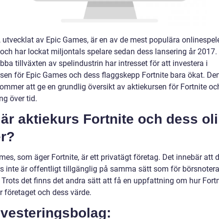
, utvecklat av Epic Games, är en av de mest populära onlinespele
 och har lockat miljontals spelare sedan dess lansering år 2017
ba tillväxten av spelindustrin har intresset för att investera i
rsen för Epic Games och dess flaggskepp Fortnite bara ökat. De
kommer att ge en grundlig översikt av aktiekursen för Fortnite o
ng över tid.
är aktiekurs Fortnite och dess ol
er?
es, som äger Fortnite, är ett privatägt företag. Det innebär att 
s inte är offentligt tillgänglig på samma sätt som för börsnoter
 Trots det finns det andra sätt att få en uppfattning om hur Fortn
r företaget och dess värde.
nvesteringsbolag: