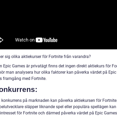
jer sig olika aktiekurser för Fortnite från varandra?
 Epic Games är privatägt finns det ingen direkt aktiekurs för For
t bör man analysera hur olika faktorer kan påverka värdet på Ep
s framgång med Fortnite.
Konkurrens:
k konkurrens på marknaden kan påverka aktiekursen för Fortnit
pelutvecklare släpper liknande spel eller populära spellägen kan
intresset för Fortnite och därmed påverka värdet på Epic Games