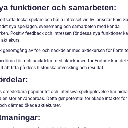
Nya funktioner och samarbeten:
fortsätta locka spelare och hålla intresset vid liv lanserar Epic 
ndet nya spellägen, evenemang och samarbeten med kända
ken. Positiv feedback och intressen för dessa nya funktioner ka
d aktiekurs.
sk genomgång av för- och nackdelar med aktiekursen för Fortnit
 bedöma för- och nackdelar med aktiekursen för Fortnite kan det 
lt att titta på dess historiska utveckling och resultat.
ördelar:
s omedelbara popularitet och intensiva spelupplevelse har bidragi
a en stor användarbas. Detta ger potential för ökade intäkter för
ch därmed ökade aktiekurser.
Utmaningar: