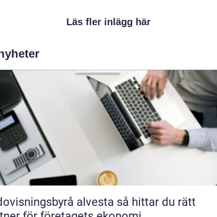
Läs fler inlägg här
 nyheter
isningsbyrå alvesta så hittar du rätt
tner för företagets ekonomi