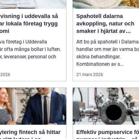
isning i uddevalla så
Spahotell dalarna
r lokala företag trygg
avkoppling, natur och
omi
smaker i hjärtat av
landskapet
iva företag i Uddevalla
Att bo på spahotell i Dalarna
r ofta många bollar i luften.
handlar om mer än varma b
, leveranser, personal och
sköna behandlingar.
Kombinationen av s...
 2026
21 mars 2026
ring fintech så hittar
Effektiv pumpservice fö