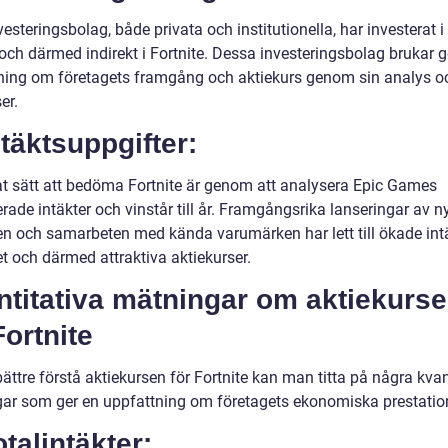
vesteringsbolag, både privata och institutionella, har investerat i
ch därmed indirekt i Fortnite. Dessa investeringsbolag brukar g
ning om företagets framgång och aktiekurs genom sin analys o
er.
ntäktsuppgifter:
at sätt att bedöma Fortnite är genom att analysera Epic Games
rade intäkter och vinstår till år. Framgångsrika lanseringar av n
en och samarbeten med kända varumärken har lett till ökade intä
t och därmed attraktiva aktiekurser.
ntitativa mätningar om aktiekurs
Fortnite
bättre förstå aktiekursen för Fortnite kan man titta på några kvan
ar som ger en uppfattning om företagets ekonomiska prestatio
otalintäkter: