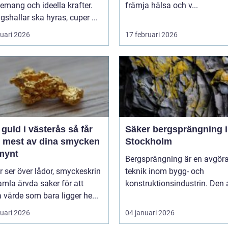
mang och ideella krafter.
främja hälsa och v...
gshallar ska hyras, cuper ...
ruari 2026
17 februari 2026
guld i västerås så får
Säker bergsprängning i
t mest av dina smycken
Stockholm
mynt
Bergsprängning är en avgör
ler ser över lådor, smyckeskrin
teknik inom bygg- och
mla ärvda saker för att
konstruktionsindustrin. Den 
a värde som bara ligger he...
ruari 2026
04 januari 2026