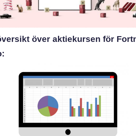
versikt över aktiekursen för Fort
o: