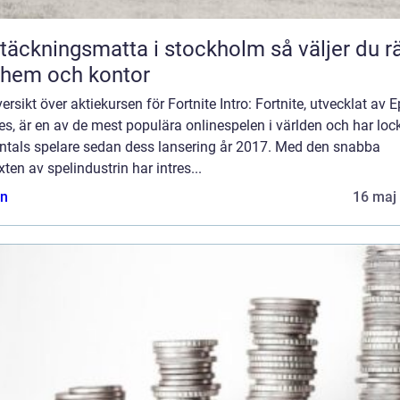
äckningsmatta i stockholm så väljer du rätt
 hem och kontor
ersikt över aktiekursen för Fortnite Intro: Fortnite, utvecklat av E
, är en av de mest populära onlinespelen i världen och har loc
ontals spelare sedan dess lansering år 2017. Med den snabba
äxten av spelindustrin har intres...
n
16 maj