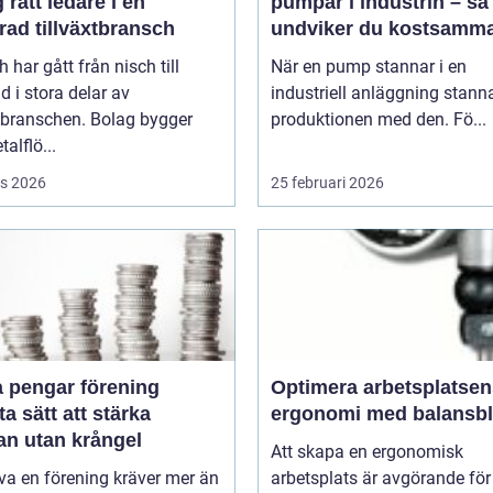
 rätt ledare i en
pumpar i industrin – så
rad tillväxtbransch
undviker du kostsamm
driftstopp
h har gått från nisch till
När en pump stannar i en
d i stora delar av
industriell anläggning stann
sbranschen. Bolag bygger
produktionen med den. Fö...
talflö...
s 2026
25 februari 2026
a pengar förening
Optimera arbetsplatsen
a sätt att stärka
ergonomi med balansb
an utan krångel
Att skapa en ergonomisk
iva en förening kräver mer än
arbetsplats är avgörande för