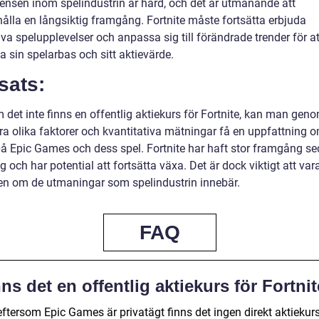
ensen inom spelindustrin är hård, och det är utmanande att
hålla en långsiktig framgång. Fortnite måste fortsätta erbjuda
va spelupplevelser och anpassa sig till förändrade trender för at
a sin spelarbas och sitt aktievärde.
sats:
det inte finns en offentlig aktiekurs för Fortnite, kan man geno
ra olika faktorer och kvantitativa mätningar få en uppfattning 
på Epic Games och dess spel. Fortnite har haft stor framgång se
g och har potential att fortsätta växa. Det är dock viktigt att var
n om de utmaningar som spelindustrin innebär.
FAQ
ns det en offentlig aktiekurs för Fortni
eftersom Epic Games är privatägt finns det ingen direkt aktiekurs