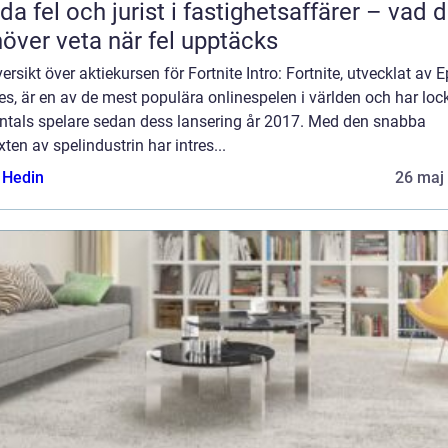
da fel och jurist i fastighetsaffärer – vad 
över veta när fel upptäcks
ersikt över aktiekursen för Fortnite Intro: Fortnite, utvecklat av E
, är en av de mest populära onlinespelen i världen och har loc
ontals spelare sedan dess lansering år 2017. Med den snabba
äxten av spelindustrin har intres...
s Hedin
26 maj