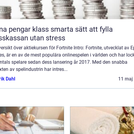
engar klass smarta sätt att fylla
sskassan utan stress
ersikt över aktiekursen för Fortnite Intro: Fortnite, utvecklat av E
, är en av de mest populära onlinespelen i världen och har loc
ontals spelare sedan dess lansering år 2017. Med den snabba
äxten av spelindustrin har intres...
rik Dahl
11 maj